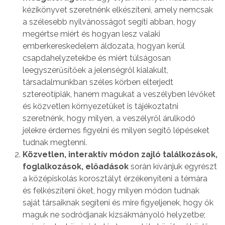
kézikönyvet szeretnénk elkészíteni, amely nemcsak
a szélesebb nyilvánosságot segíti abban, hogy
megértse miért és hogyan lesz valaki
emberkereskedelem áldozata, hogyan kerül
csapdahelyzetekbe és miért túlságosan
leegyszerűsítőek a jelenségről kialakult,
társadalmunkban széles körben elterjedt
sztereotípiák, hanem magukat a veszélyben lévőket
és közvetlen környezetüket is tájékoztatni
szeretnénk, hogy milyen, a veszélyről árulkodó
jelekre érdemes figyelni és milyen segítő lépéseket
tudnak megtenni.
Közvetlen, interaktív módon zajló találkozások,
foglalkozások, előadások
során kívánjuk egyrészt
a középiskolás korosztályt érzékenyíteni a témára
és felkészíteni őket, hogy milyen módon tudnak
saját társaiknak segíteni és mire figyeljenek, hogy ők
maguk ne sodródjanak kizsákmányoló helyzetbe;