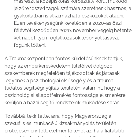
másrészt a középiskolás korosztály körül működő
jelzőrendszeri tagok számára szeretnénk hasznos, a
gyakorlatban is alkalmazható eszközöket átadni.
Ezen tevékenységünk keretében a 2020-as őszi
félévtől kezdődően 2020. november végéig hetente
két napot ilyen foglalkozások lebonyolításával
fogunk tölteni.
A Traumaközpontban fontos küldetésünknek tartjuk,
hogy az emberkereskedelem túlélőivel dolgozó
szakemberek megfelelően tájékozottak és jártasak
legyenek a pszichológiai elsősegély és a trauma-
tudatos segítségnyújtás területén, valamint, hogy a
pszichológiai állapotfelmérés fontossága elismerésre
kerüljön a hazai segítő rendszerek működése során.
Továbbá, tekintettel arra, hogy Magyarország a
szexuális és munkacélú kizsákmányolás területén
erőteljesen érintett, életmentő lehet az, ha a fiatalabb