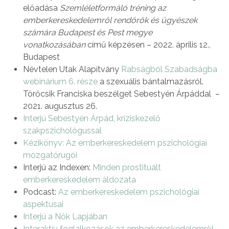
előadása
Szemléletformáló tréning az
emberkereskedelemről rendőrök és ügyészek
számára Budapest és Pest megye
vonatkozásában
című képzésen – 2022. április 12.,
Budapest
Névtelen Utak Alapítvány
Rabságból Szabadságba
webinárium 6. része
a szexuális bántalmazásról.
Törőcsik Franciska beszélget Sebestyén Árpáddal –
2021. augusztus 26.
Interjú Sebestyén Árpád, kríziskezelő
szakpszichológussal
Kézikönyv: Az emberkereskedelem pszichológiai
mozgatórugói
Interjú az Indexen:
Minden prostituált
emberkereskedelem áldozata
Podcast:
Az emberkereskedelem pszichológiai
aspektusai
Interjú a Nők Lapjában
Interaktív foglalkozások az emberkereskedelemről