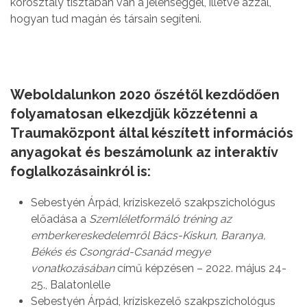
korosztály tisztában van a jelenséggel, illetve azzal,
hogyan tud magán és társain segíteni.
Weboldalunkon 2020 őszétől kezdődően
folyamatosan elkezdjük közzétenni a
Traumaközpont által készített információs
anyagokat és beszámolunk az interaktív
foglalkozásainkról is:
Sebestyén Árpád, kríziskezelő szakpszichológus
előadása a
Szemléletformáló tréning az
emberkereskedelemről Bács-Kiskun, Baranya,
Békés és Csongrád-Csanád megye
vonatkozásában
című képzésen – 2022. május 24-
25., Balatonlelle
Sebestyén Árpád, kríziskezelő szakpszichológus