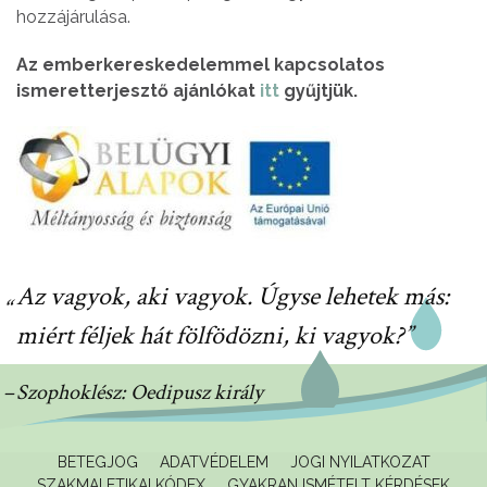
hozzájárulása.
Az emberkereskedelemmel kapcsolatos
ismeretterjesztő ajánlókat
itt
gyűjtjük.
Az vagyok, aki vagyok. Úgyse lehetek más:
miért féljek hát fölfödözni, ki vagyok?
Szophoklész: Oedipusz király
BETEGJOG
ADATVÉDELEM
JOGI NYILATKOZAT
SZAKMAI ETIKAI KÓDEX
GYAKRAN ISMÉTELT KÉRDÉSEK