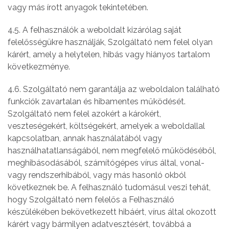
vagy más írott anyagok tekintetében.
4.5. A felhasználók a weboldalt kizárólag saját
felelősségükre használják, Szolgáltató nem felel olyan
kárért, amely a helytelen, hibás vagy hiányos tartalom
következménye.
4.6. Szolgáltató nem garantálja az weboldalon található
funkciók zavartalan és hibamentes működését.
Szolgáltató nem felel azokért a károkért,
veszteségekért, költségekért, amelyek a weboldallal
kapcsolatban, annak használatából vagy
használhatatlanságából, nem megfelelő működéséből,
meghibásodásából, számítógépes vírus által, vonal-
vagy rendszerhibából, vagy más hasonló okból
következnek be. A felhasználó tudomásul veszi tehát,
hogy Szolgáltató nem felelős a Felhasználó
készülékében bekövetkezett hibáért, vírus által okozott
kárért vagy bármilyen adatvesztésért, továbbá a