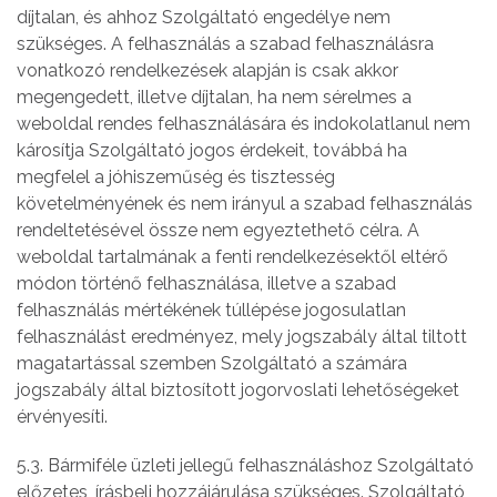
díjtalan, és ahhoz Szolgáltató engedélye nem
szükséges. A felhasználás a szabad felhasználásra
vonatkozó rendelkezések alapján is csak akkor
megengedett, illetve díjtalan, ha nem sérelmes a
weboldal rendes felhasználására és indokolatlanul nem
károsítja Szolgáltató jogos érdekeit, továbbá ha
megfelel a jóhiszeműség és tisztesség
követelményének és nem irányul a szabad felhasználás
rendeltetésével össze nem egyeztethető célra. A
weboldal tartalmának a fenti rendelkezésektől eltérő
módon történő felhasználása, illetve a szabad
felhasználás mértékének túllépése jogosulatlan
felhasználást eredményez, mely jogszabály által tiltott
magatartással szemben Szolgáltató a számára
jogszabály által biztosított jogorvoslati lehetőségeket
érvényesíti.
5.3. Bármiféle üzleti jellegű felhasználáshoz Szolgáltató
előzetes, írásbeli hozzájárulása szükséges. Szolgáltató