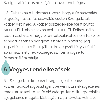
Szolgáltató írásos hozzájárulásával lehetséges.
5.8. Felhasználó tudomásul veszi, hogy a felhasználási
engedély nélküli felhasználás esetén Szolgáltatót
kötbér illeti meg. A kötbér összege képenként bruttó
90.000 Ft, illetve szavanként 20.000 Ft. Felhasználó
tudomásul veszi, hogy ezen kötbérkikötés nem túlzó, és
ennek tudatában böngészi az oldalt. A szerzői jogi
jogsértés esetén Szolgáltató közjegyzői ténytanúsítást
alkalmaz, melynek költségét szintén a jogsértő
felhasználóra hárítja.
6. Vegyes rendelkezések
6.1. Szolgáltató kötelezettsége teljesítéséhez
közreműködőt jogosult igénybe venni. Ennek jogellenes
magatartásáért teljes felelősséggel tartozik, úgy, mintha
a jogellenes magatartást saját maga követte volna el.