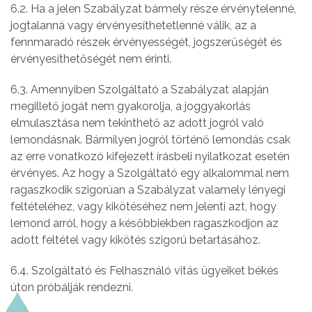
6.2. Ha a jelen Szabályzat bármely része érvénytelenné,
jogtalanná vagy érvényesíthetetlenné válik, az a
fennmaradó részek érvényességét, jogszerűségét és
érvényesíthetőségét nem érinti.
6.3. Amennyiben Szolgáltató a Szabályzat alapján
megillető jogát nem gyakorolja, a joggyakorlás
elmulasztása nem tekinthető az adott jogról való
lemondásnak. Bármilyen jogról történő lemondás csak
az erre vonatkozó kifejezett írásbeli nyilatkozat esetén
érvényes. Az hogy a Szolgáltató egy alkalommal nem
ragaszkodik szigorúan a Szabályzat valamely lényegi
feltételéhez, vagy kikötéséhez nem jelenti azt, hogy
lemond arról, hogy a későbbiekben ragaszkodjon az
adott feltétel vagy kikötés szigorú betartásához.
6.4. Szolgáltató és Felhasználó vitás ügyeiket békés
úton próbálják rendezni.