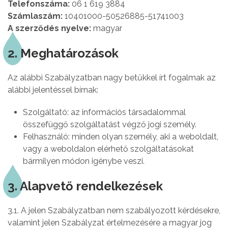
Telefonszáma:
06 1 619 3884
Számlaszám:
10401000-50526885-51741003
A szerződés nyelve:
magyar
2. Meghatározások
Az alábbi Szabályzatban nagy betűkkel írt fogalmak az
alábbi jelentéssel bírnak:
Szolgáltató: az információs társadalommal
összefüggő szolgáltatást végző jogi személy.
Felhasználó: minden olyan személy, aki a weboldalt,
vagy a weboldalon elérhető szolgáltatásokat
bármilyen módon igénybe veszi.
3. Alapvető rendelkezések
3.1. A jelen Szabályzatban nem szabályozott kérdésekre,
valamint jelen Szabályzat értelmezésére a magyar jog