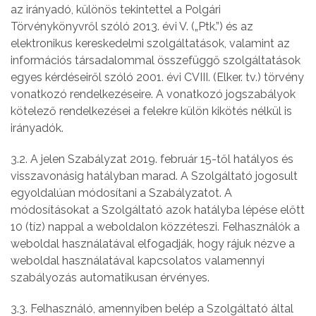
az irányadó, különös tekintettel a Polgári
Törvénykönyvről szóló 2013. évi V. („Ptk.”) és az
elektronikus kereskedelmi szolgáltatások, valamint az
információs társadalommal összefüggő szolgáltatások
egyes kérdéseiről szóló 2001. évi CVIII. (Elker. tv.) törvény
vonatkozó rendelkezéseire. A vonatkozó jogszabályok
kötelező rendelkezései a felekre külön kikötés nélkül is
irányadók.
3.2. A jelen Szabályzat 2019. február 15-től hatályos és
visszavonásig hatályban marad. A Szolgáltató jogosult
egyoldalúan módosítani a Szabályzatot. A
módosításokat a Szolgáltató azok hatályba lépése előtt
10 (tíz) nappal a weboldalon közzéteszi. Felhasználók a
weboldal használatával elfogadják, hogy rájuk nézve a
weboldal használatával kapcsolatos valamennyi
szabályozás automatikusan érvényes.
3.3. Felhasználó, amennyiben belép a Szolgáltató által