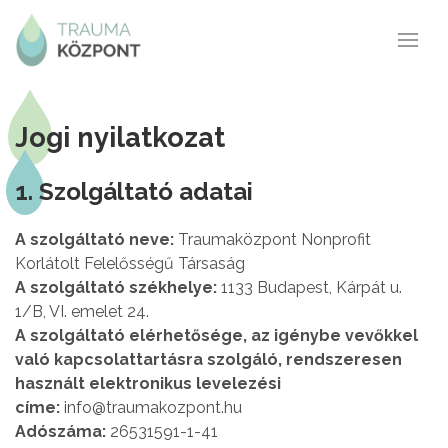
Jogi nyilatkozat
1. Szolgáltató adatai
A szolgáltató neve:
Traumaközpont Nonprofit
Korlátolt Felelősségű Társaság
A szolgáltató székhelye:
1133 Budapest, Kárpát u.
1/B, VI. emelet 24.
A szolgáltató elérhetősége, az igénybe vevőkkel
való kapcsolattartásra szolgáló, rendszeresen
használt elektronikus levelezési
címe:
info@traumakozpont.hu
Adószáma:
26531591-1-41