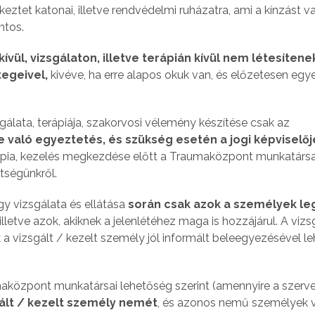
eztet katonai, illetve rendvédelmi ruházatra, ami a kínzást 
ntos.
vül, vizsgálaton, illetve terápián kívül nem létesítene
tegeivel,
kivéve, ha erre alapos okuk van, és előzetesen egy
lata, terápiája, szakorvosi vélemény készítése csak az
e való egyeztetés, és szükség esetén a jogi képviselőj
rápia, kezelés megkezdése előtt a Traumaközpont munkatárs
ttségünkről.
gy vizsgálata és ellátása
során csak azok a személyek l
illetve azok, akiknek a jelenlétéhez maga is hozzájárul. A vizs
 a vizsgált / kezelt személy jól informált beleegyezésével le
maközpont munkatársai lehetőség szerint (amennyire a szerv
ált / kezelt személy nemét
, és azonos nemű személyek 