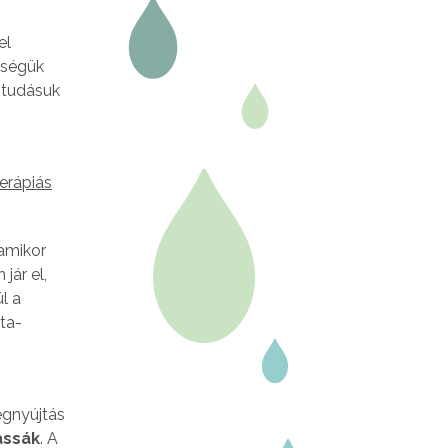
el
ységük
 tudásuk
erápiás
 amikor
ár el,
l a
uta-
égnyújtás
assák
. A