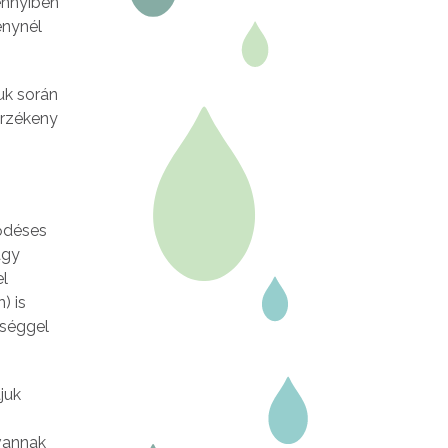
ennyiben
énynél
uk során
 érzékeny
ődéses
agy
el
) is
tséggel
juk
 vannak