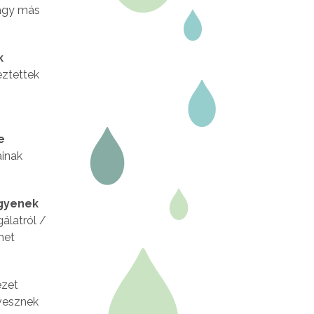
vagy más
k
eztettek
e
ainak
egyenek
gálatról /
het
ezet
vesznek