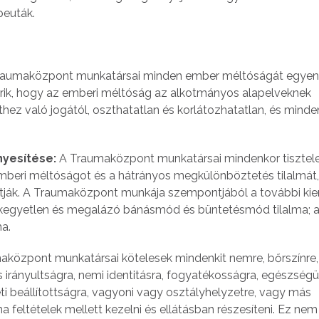
peuták.
Traumaközpont munkatársai minden ember méltóságát egyen
erik, hogy az emberi méltóság az alkotmányos alapelveknek
hez való jogától, oszthatatlan és korlátozhatatlan, és minde
nyesítése:
A Traumaközpont munkatársai mindenkor tisztel
emberi méltóságot és a hátrányos megkülönböztetés tilalmát,
rtják. A Traumaközpont munkája szempontjából a további ki
, kegyetlen és megalázó bánásmód és büntetésmód tilalma; 
ma.
aközpont munkatársai kötelesek mindenkit nemre, bőrszínre, 
 irányultságra, nemi identitásra, fogyatékosságra, egészségü
ézeti beállítottságra, vagyoni vagy osztályhelyzetre, vagy más
 feltételek mellett kezelni és ellátásban részesíteni. Ez nem 