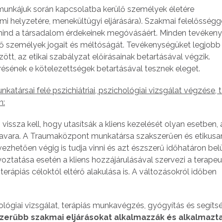
munkájuk során kapcsolatba kerülő személyek életére
lmi helyzetére, menekültügyi eljárására). Szakmai felelősségg
, mind a társadalom érdekeinek megóvásáért. Minden tevéken
rülő személyek jogait és méltóságát. Tevékenységüket legjobb
tt, az etikai szabályzat előírásainak betartásával végzik.
résének e kötelezettségek betartásával tesznek eleget.
ársai felé pszichiátriai, pszichológiai vizsgálat végzése, t
n:
ssza kell, hogy utasítsák a kliens kezelését olyan esetben,
vara. A Traumaközpont munkatársa szakszerűen és etikusan j
ezhetően végig is tudja vinni és azt észszerű időhatáron belü
lyoztatása esetén a kliens hozzájárulásával szervezi a terape
terápiás céloktól eltérő alakulása is. A változásokról időben
ológiai vizsgálat, terápiás munkavégzés, gyógyítás és segíts
szerűbb szakmai eljárásokat alkalmazzák és alkalmazt