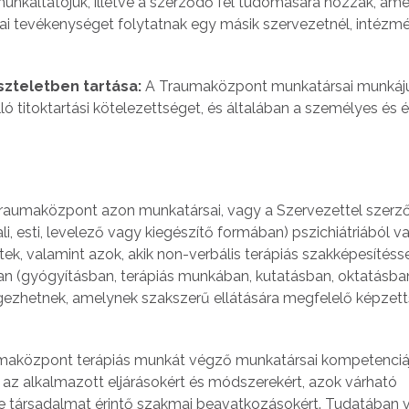
 munkáltatójuk, illetve a szerződő fél tudomására hozzák, am
 tevékenységet folytatnak egy másik szervezetnél, intézm
szteletben tartása:
A Traumaközpont munkatársai munkáj
lló titoktartási kötelezettséget, és általában a személyes és
raumaközpont azon munkatársai, vagy a Szervezettel szerz
, esti, levelező vagy kiegészítő formában) pszichiátriából v
ek, valamint azok, akik non-verbális terápiás szakképesítéss
an (gyógyításban, terápiás munkában, kutatásban, oktatásban
gezhetnek, amelynek szakszerű ellátására megfelelő képzet
maközpont terápiás munkát végző munkatársai kompetenciá
t, az alkalmazott eljárásokért és módszerekért, azok várható
etve társadalmat érintő szakmai beavatkozásokért. Tudatában