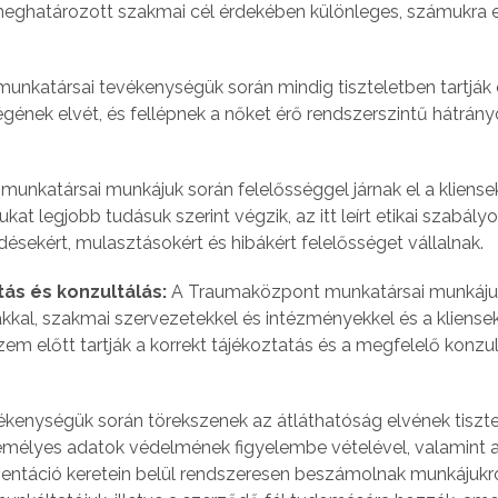
y meghatározott szakmai cél érdekében különleges, számukra 
nkatársai tevékenységük során mindig tiszteletben tartják 
égének elvét, és fellépnek a nőket érő rendszerszintű hátrán
nkatársai munkájuk során felelősséggel járnak el a kliensek
kat legjobb tudásuk szerint végzik, az itt leírt etikai szabály
ésekért, mulasztásokért és hibákért felelősséget vállalnak.
ás és konzultálás:
A Traumaközpont munkatársai munkáju
kal, szakmai szervezetekkel és intézményekkel és a kliensek
 előtt tartják a korrekt tájékoztatás és a megfelelő konzul
kenységük során törekszenek az átláthatóság elvének tiszt
 személyes adatok védelmének figyelembe vételével, valamint 
ntáció keretein belül rendszeresen beszámolnak munkájukró