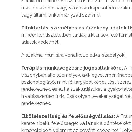
kialakított online rendszeren keresztül. Továbbá a
más, de azonos vagy szorosan kapcsolódó szakmai
vagy állami, önkormányzati szervnél.
Titoktartás, személyes és érzékeny adatok ti
mindenkor tiszteletben tartják a kliensek felé fenná
adatok védelmét.
A szakmai munkára vonatkozó etikai szabályok:
Terápiás munkavégzésre jogosultak köre:
A T
viszonyban álló személyek, akik egyetemen (nappali
pszichológiából mint fő tárgyból képesítést szerezt
rendelkeznek, és ezt a szaktudásukat a gyakorlatb
hivatásszerűen űzik. Csak olyan tevékenységet vé
rendelkeznek.
Elkötelezettség és felelősségvállalás:
A Trau
keretein belül felelősséget vállalnak a döntéseikér
kimeneteléért, valamint az egyént, csoportot, ill