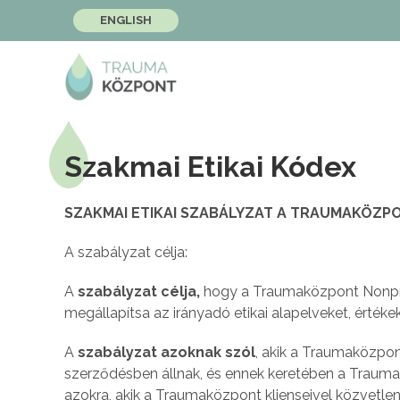
ENGLISH
Szakmai Etikai Kódex
SZAKMAI ETIKAI SZABÁLYZAT A TRAUMAKÖZP
A szabályzat célja:
A
szabályzat célja,
hogy a Traumaközpont Nonpro
megállapítsa az irányadó etikai alapelveket, értéke
A
szabályzat azoknak szól
, akik a Traumaközpon
szerződésben állnak, és ennek keretében a Trauma
azokra, akik a Traumaközpont klienseivel közvetlen