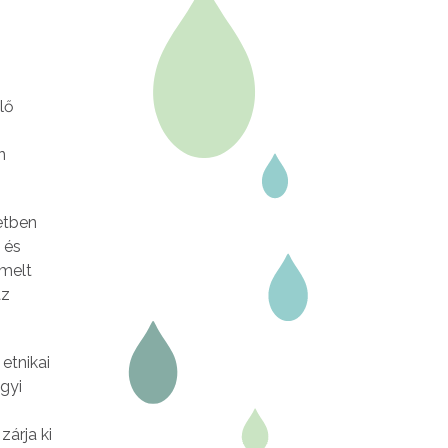
lő
n
etben
 és
emelt
az
etnikai
gyi
zárja ki