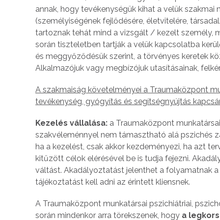
annak, hogy tevékenységük kihat a velük szakmai 
(személyiségének fejlődésére, életvitelére, társada
tartoznak tehát mind a vizsgált / kezelt személy
során tiszteletben tartják a velük kapcsolatba ke
és meggyőződésük szerint, a törvényes keretek közö
Alkalmazójuk vagy megbízójuk utasításainak, felké
A szakmaiság követelményei a Traumaközpont munkat
tevékenység, gyógyítás és segítségnyújtás kapcsá
Kezelés vállalása:
a Traumaközpont munkatársai vi
szakvéleménnyel nem támasztható alá pszichés za
ha a kezelést, csak akkor kezdeményezi, ha azt terv
kitűzött célok elérésével be is tudja fejezni. Akadá
váltást. Akadályoztatást jelenthet a folyamatnak a 
tájékoztatást kell adni az érintett kliensnek.
A Traumaközpont munkatársai pszichiátriai, pszich
során mindenkor arra törekszenek, hogy
a legkor