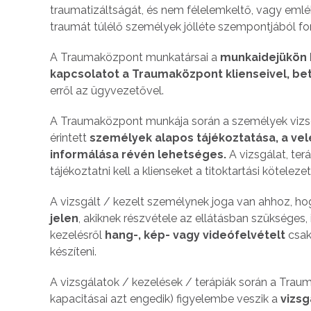
traumatizáltságát, és nem félelemkeltő, vagy emlék
traumát túlélő személyek jólléte szempontjából fo
A Traumaközpont munkatársai a
munkaidejükön kí
kapcsolatot
a Traumaközpont klienseivel, be
erről az ügyvezetővel.
A Traumaközpont munkája során a személyek vizsgá
érintett
személyek alapos tájékoztatása, a vel
informálása révén lehetséges.
A vizsgálat, te
tájékoztatni kell a klienseket a titoktartási köteleze
A vizsgált / kezelt személynek joga van ahhoz, ho
jelen
, akiknek részvétele az ellátásban szükséges, 
kezelésről
hang-, kép- vagy videófelvételt
csak
készíteni.
A vizsgálatok / kezelések / terápiák során a Trau
kapacitásai azt engedik) figyelembe veszik a
vizsg