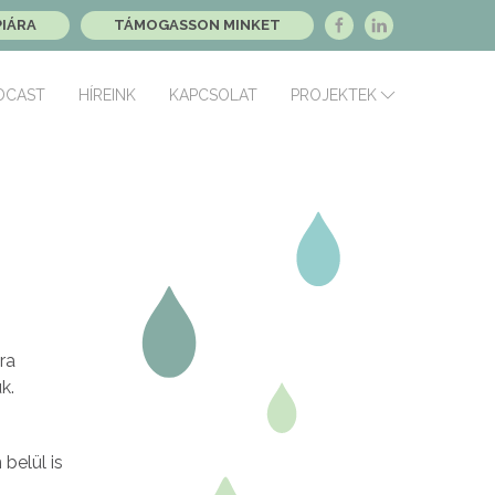
PIÁRA
TÁMOGASSON MINKET
DCAST
HÍREINK
KAPCSOLAT
PROJEKTEK
ra
k.
belül is