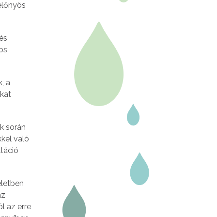
előnyös
és
yos
, a
okat
k során
kel való
táció
eletben
az
l az erre