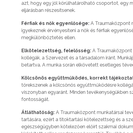
azt, hogy egy jól körülhatárolható csoportot, eg
eljárásban részesítsenek.
Férfiak és nők egyenlősége:
A Traumaközpont mu
igyekeznek érvényesíteni a nők és férfiak egyenlős
megkülönböztetés ellen.
Elkötelezettség, felelősség:
A Traumaközpont mu
kollégák, a Szervezet és a társadalom iránt. Munkáju
betartva. A munka során elkövetett esetleges téved
Kölcsönös együttműködés, korrekt tájékoztat
törekszenek a kölcsönös együttműködésre kollégák
viszonyban egyaránt. Minden tevékenységükben szem
fontosságát.
Átláthatóság:
A Traumaközpont munkatársai tevé
tartására, ezért a titoktartási kötelezettség és a
egészségügyben kötelezően előírt szakmai dokume