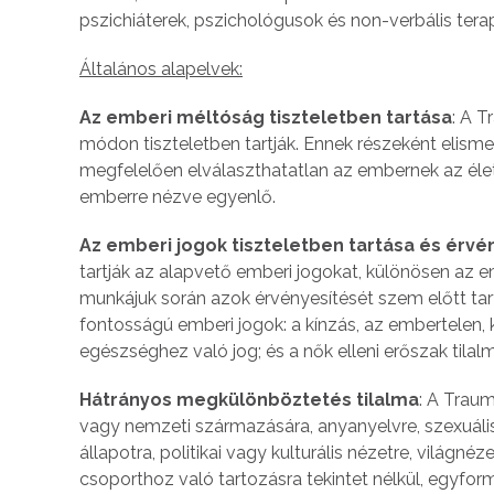
pszichiáterek, pszichológusok és non-verbális tera
Általános alapelvek:
Az emberi méltóság tiszteletben tartása
: A 
módon tiszteletben tartják. Ennek részeként elism
megfelelően elválaszthatatlan az embernek az élet
emberre nézve egyenlő.
Az emberi jogok tiszteletben tartása és érvé
tartják az alapvető emberi jogokat, különösen az 
munkájuk során azok érvényesítését szem előtt ta
fontosságú emberi jogok: a kínzás, az embertelen
egészséghez való jog; és a nők elleni erőszak tilal
Hátrányos megkülönböztetés tilalma
: A Traum
vagy nemzeti származására, anyanyelvre, szexuális
állapotra, politikai vagy kulturális nézetre, világn
csoporthoz való tartozásra tekintet nélkül, egyforma