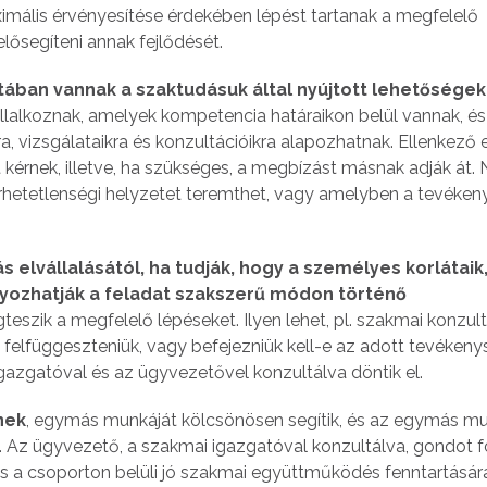
imális érvényesítése érdekében lépést tartanak a megfelelő
ősegíteni annak fejlődését.
ában vannak a szaktudásuk által nyújtott lehetősége
állalkoznak, amelyek kompetencia határaikon belül vannak, és
, vizsgálataikra és konzultációikra alapozhatnak. Ellenkező
 kérnek, illetve, ha szükséges, a megbízást másnak adják át.
érhetetlenségi helyzetet teremthet, vagy amelyben a tevéke
lvállalásától, ha tudják, hogy a személyes korlátaik
ozhatják a feladat szakszerű módon történő
teszik a megfelelő lépéseket. Ilyen lehet, pl. szakmai konzul
, felfüggeszteniük, vagy befejezniük kell-e az adott tevékeny
gazgatóval és az ügyvezetővel konzultálva döntik el.
nek
, egymás munkáját kölcsönösen segítik, és az egymás m
 Az ügyvezető, a szakmai igazgatóval konzultálva, gondot fo
és a csoporton belüli jó szakmai együttműködés fenntartásár