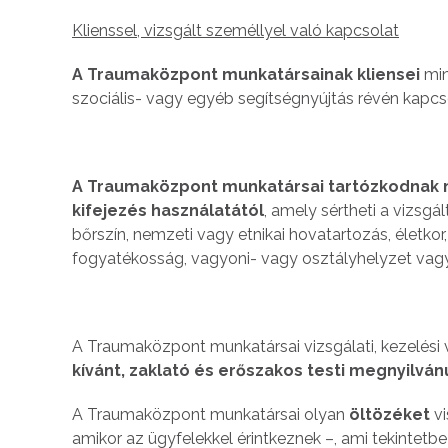
Klienssel, vizsgált személlyel való kapcsolat
A Traumaközpont munkatársainak kliensei
min
szociális- vagy egyéb segítségnyújtás révén kapcs
A Traumaközpont munkatársai tartózkodnak mi
kifejezés használatától
, amely sértheti a vizsgá
bőrszín, nemzeti vagy etnikai hovatartozás, életkor, 
fogyatékosság, vagyoni- vagy osztályhelyzet vagy e
A Traumaközpont munkatársai vizsgálati, kezelési
kívánt, zaklató és erőszakos testi megnyilván
A Traumaközpont munkatársai olyan
öltözéket
v
amikor az ügyfelekkel érintkeznek –, ami tekintetbe 