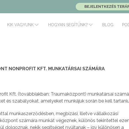
BEJELENTKEZÉS TERÁ
BLOG
PO
KIK VAGYUNK
HOGYAN SEGÍTÜNK?
ONT NONPROFIT KFT. MUNKATÁRSAI SZÁMÁRA
fit Kft. (továbbiakban: Traumaközpont) munkatársai számá
ket és szabályokat, amelyeket munkájuk során be kell tartaniu
ttal munkaszerződésben, megbízási, illetve vállalkozási
központ számára munkát végeznek, különös tekintettel ezen 
ül dolgoznak, nekik segítséget nyújtanak – így különösen a