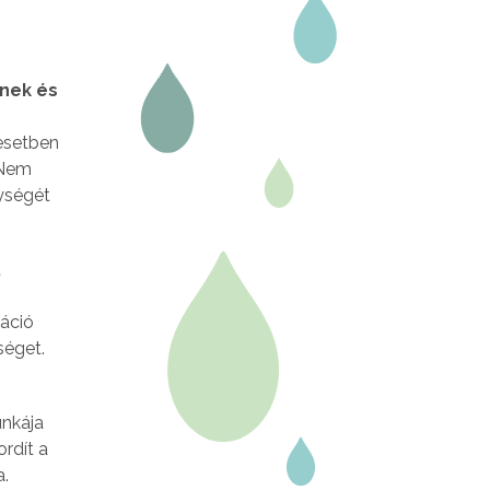
knek és
 esetben
 Nem
nységét
,
táció
séget.
unkája
rdít a
a.