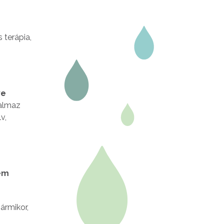
 terápia,
ve
kalmaz
v,
em
ármikor,