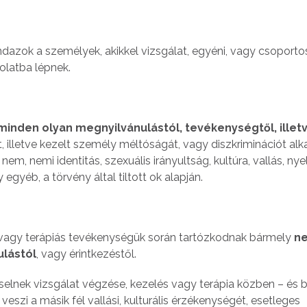
dazok a személyek, akikkel vizsgálat, egyéni, vagy csoportos
olatba lépnek.
nden olyan megnyilvánulástól, tevékenységtől, illet
lt, illetve kezelt személy méltóságát, vagy diszkriminációt al
nem, nemi identitás, szexuális irányultság, kultúra, vallás, nyel
gyéb, a törvény által tiltott ok alapján.
 vagy terápiás tevékenységük során tartózkodnak bármely
n
ulástól
, vagy érintkezéstől.
iselnek vizsgálat végzése, kezelés vagy terápia közben – és b
veszi a másik fél vallási, kulturális érzékenységét, esetleges