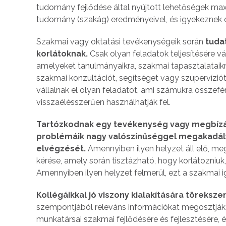
tudomány fejlődése által nyújtott lehetőségek max
tudomány (szakág) eredményeivel, és igyekeznek el
Szakmai vagy oktatási tevékenységeik során
tudat
korlátoknak.
Csak olyan feladatok teljesítésére v
amelyeket tanulmányaikra, szakmai tapasztalataikra
szakmai konzultációt, segítséget vagy szupervíziót
vállalnak el olyan feladatot, ami számukra összef
visszaélésszerűen használhatják fel.
Tartózkodnak egy tevékenység vagy megbízás e
problémáik nagy valószínűséggel megakadály
elvégzését.
Amennyiben ilyen helyzet áll elő, meg
kérése, amely során tisztázható, hogy korlátozniuk
Amennyiben ilyen helyzet felmerül, ezt a szakmai i
Kollégáikkal jó viszony kialakítására töreksze
szempontjából releváns információkat megosztják.
munkatársai szakmai fejlődésére és fejlesztésére, 