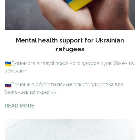
Mental health support for Ukrainian
refugees
Допомога в галузі психічного здоров’я для біженців
з України
Помощь в области психического здоровья для
беженцев из Украины
READ MORE