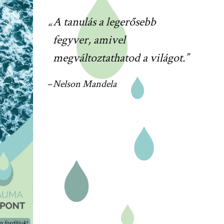
A tanulás a legerősebb
fegyver, amivel
megváltoztathatod a világot.
Nelson Mandela