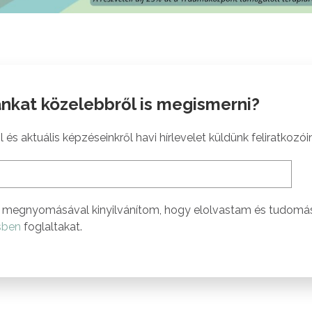
nkat közelebbről is megismerni?
 és aktuális képzéseinkről havi hírlevelet küldünk feliratkozói
megnyomásával kinyilvánítom, hogy elolvastam és tudomá
sben
foglaltakat.