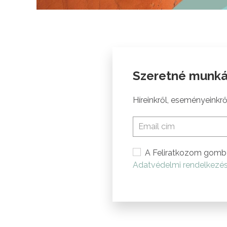
Szeretné munká
Híreinkről, eseményeinkről
A Feliratkozom gomb 
Adatvédelmi rendelkezé