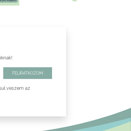
nknak!
FELIRATKOZOM
sul veszem az