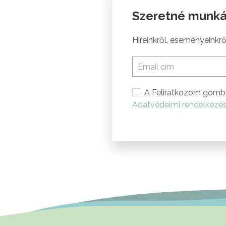
Szeretné munká
Híreinkről, eseményeinkről
A Feliratkozom gomb 
Adatvédelmi rendelkezé