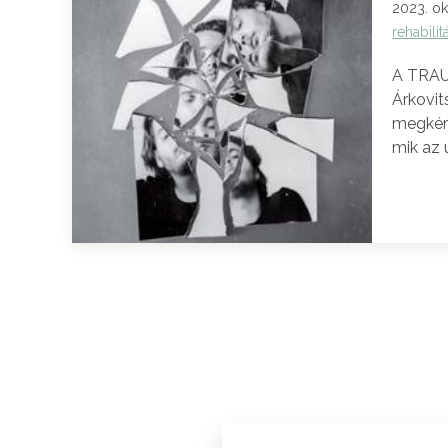
2023. ok
rehabilit
A TRAU
Árkovit
megkért
mik az 