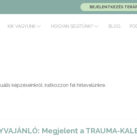
BEJELENTKEZÉS TERÁ
BLOG
PO
KIK VAGYUNK
HOGYAN SEGÍTÜNK?
uális képzéseinkről, iratkozzon fel hírlevelünkre.
YVAJÁNLÓ: Megjelent a TRAUMA-KAL