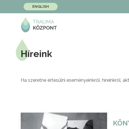
ENGLISH
Híreink
Ha szeretne értesülni eseményeinkről, híreinkről, akt
KÖN