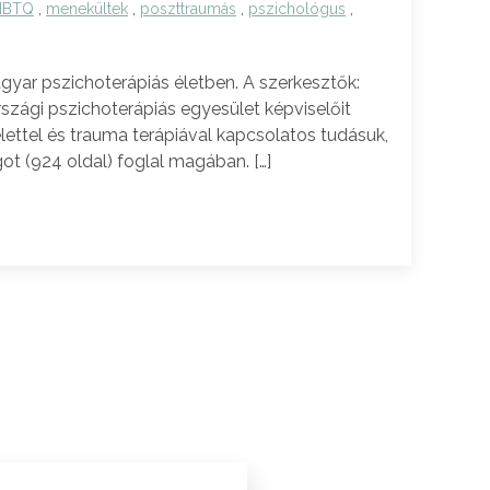
MBTQ
,
menekültek
,
poszttraumás
,
pszichológus
,
r pszichoterápiás életben. A szerkesztők:
rszági pszichoterápiás egyesület képviselőit
élettel és trauma terápiával kapcsolatos tudásuk,
t (924 oldal) foglal magában. […]