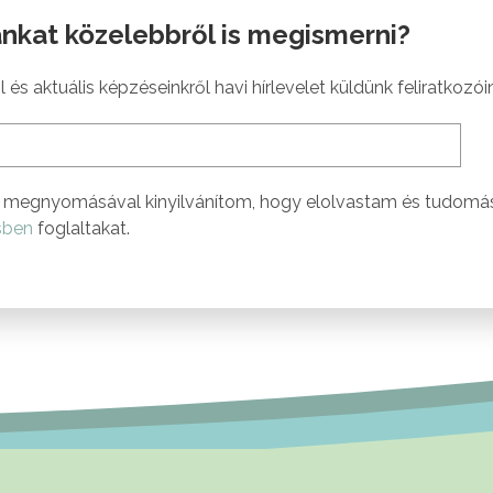
nkat közelebbről is megismerni?
 és aktuális képzéseinkről havi hírlevelet küldünk feliratkozói
megnyomásával kinyilvánítom, hogy elolvastam és tudomá
sben
foglaltakat.