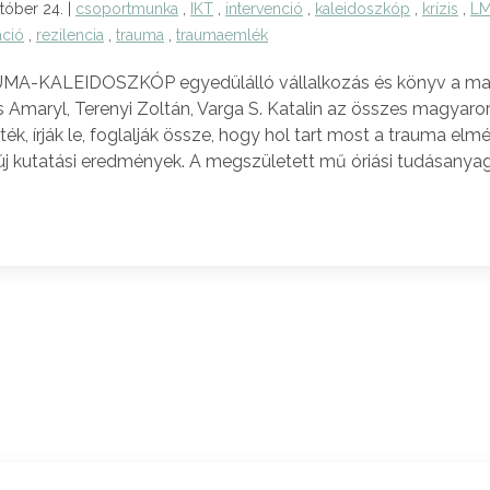
tóber 24. |
csoportmunka
,
IKT
,
intervenció
,
kaleidoszkóp
,
krízis
,
L
áció
,
rezilencia
,
trauma
,
traumaemlék
MA-KALEIDOSZKÓP egyedülálló vállalkozás és könyv a magya
s Amaryl, Terenyi Zoltán, Varga S. Katalin az összes magyaro
ék, írják le, foglalják össze, hogy hol tart most a trauma elm
új kutatási eredmények. A megszületett mű óriási tudásanyago