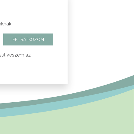
nknak!
FELIRATKOZOM
sul veszem az