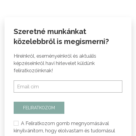
Szeretné munkánkat
közelebbről is megismerni?
Híreinkről, eseményeinkről és aktuális
képzéseinkről havi hírlevelet küldünk
feliratkozóinknak!
FELIRATKOZOM
A Feliratkozom gomb megnyomásával
kinyilvánítom, hogy elolvastam és tudomásul