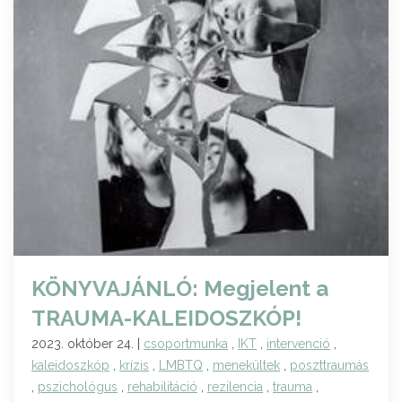
KÖNYVAJÁNLÓ: Megjelent a
TRAUMA-KALEIDOSZKÓP!
2023. október 24. |
csoportmunka
,
IKT
,
intervenció
,
kaleidoszkóp
,
krízis
,
LMBTQ
,
menekültek
,
poszttraumás
,
pszichológus
,
rehabilitáció
,
rezilencia
,
trauma
,