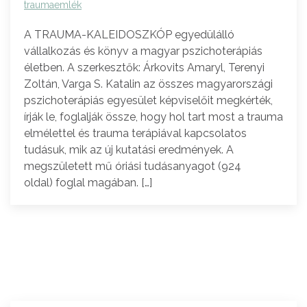
traumaemlék
A TRAUMA-KALEIDOSZKÓP egyedülálló
vállalkozás és könyv a magyar pszichoterápiás
életben. A szerkesztők: Árkovits Amaryl, Terenyi
Zoltán, Varga S. Katalin az összes magyarországi
pszichoterápiás egyesület képviselőit megkérték,
írják le, foglalják össze, hogy hol tart most a trauma
elmélettel és trauma terápiával kapcsolatos
tudásuk, mik az új kutatási eredmények. A
megszületett mű óriási tudásanyagot (924
oldal) foglal magában. […]