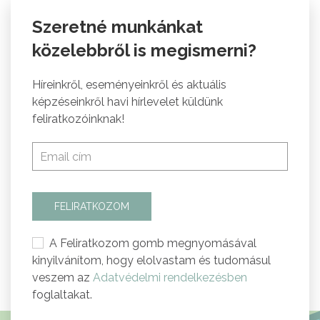
Szeretné munkánkat
közelebbről is megismerni?
Híreinkről, eseményeinkről és aktuális
képzéseinkről havi hírlevelet küldünk
feliratkozóinknak!
FELIRATKOZOM
A Feliratkozom gomb megnyomásával
kinyilvánítom, hogy elolvastam és tudomásul
veszem az
Adatvédelmi rendelkezésben
foglaltakat.