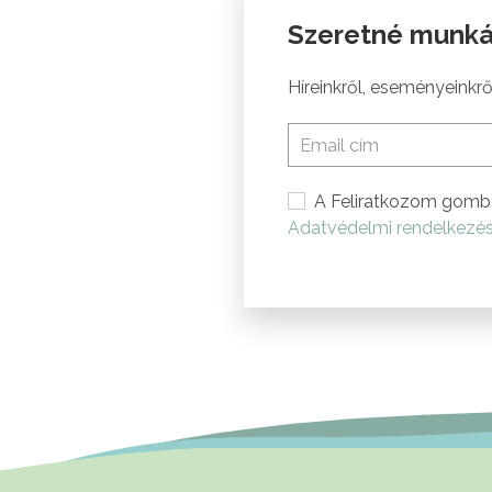
Szeretné munká
Híreinkről, eseményeinkről
A Feliratkozom gomb 
Adatvédelmi rendelkezé