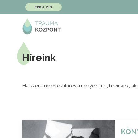
ENGLISH
Híreink
Ha szeretne értesülni eseményeinkről, híreinkről, akt
KÖN