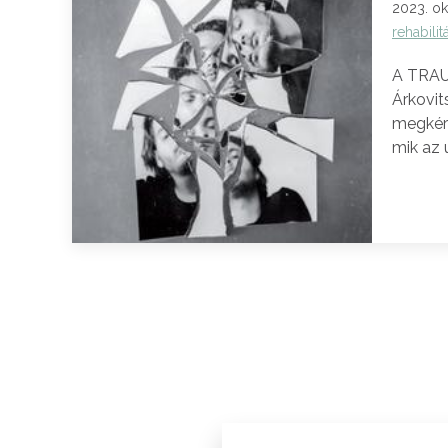
2023. ok
rehabilit
A TRAU
Árkovit
megkért
mik az 