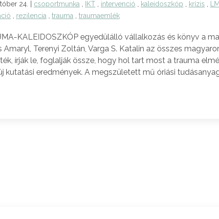
tóber 24. |
csoportmunka
,
IKT
,
intervenció
,
kaleidoszkóp
,
krízis
,
L
áció
,
rezilencia
,
trauma
,
traumaemlék
MA-KALEIDOSZKÓP egyedülálló vállalkozás és könyv a magya
s Amaryl, Terenyi Zoltán, Varga S. Katalin az összes magyaro
ék, írják le, foglalják össze, hogy hol tart most a trauma elm
új kutatási eredmények. A megszületett mű óriási tudásanyago