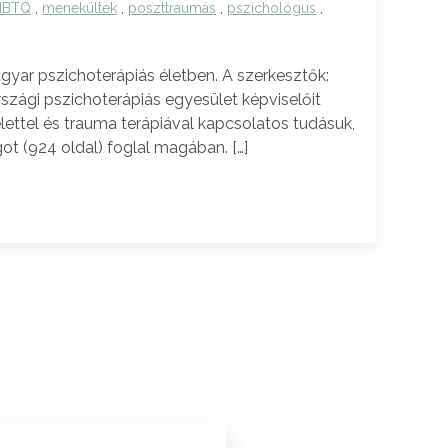
MBTQ
,
menekültek
,
poszttraumás
,
pszichológus
,
r pszichoterápiás életben. A szerkesztők:
rszági pszichoterápiás egyesület képviselőit
élettel és trauma terápiával kapcsolatos tudásuk,
t (924 oldal) foglal magában. […]