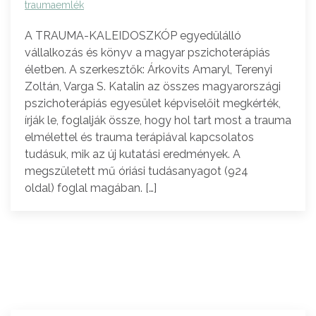
traumaemlék
A TRAUMA-KALEIDOSZKÓP egyedülálló
vállalkozás és könyv a magyar pszichoterápiás
életben. A szerkesztők: Árkovits Amaryl, Terenyi
Zoltán, Varga S. Katalin az összes magyarországi
pszichoterápiás egyesület képviselőit megkérték,
írják le, foglalják össze, hogy hol tart most a trauma
elmélettel és trauma terápiával kapcsolatos
tudásuk, mik az új kutatási eredmények. A
megszületett mű óriási tudásanyagot (924
oldal) foglal magában. […]