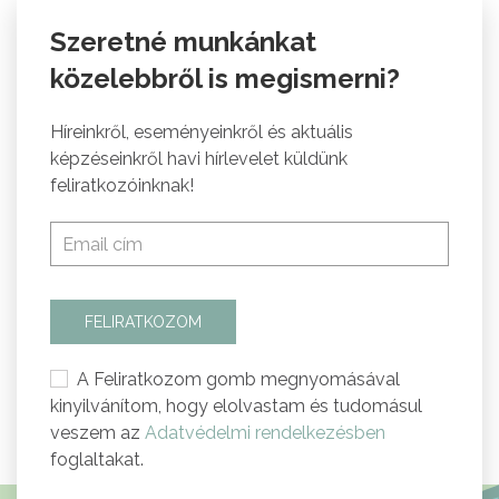
Szeretné munkánkat
közelebbről is megismerni?
Híreinkről, eseményeinkről és aktuális
képzéseinkről havi hírlevelet küldünk
feliratkozóinknak!
FELIRATKOZOM
A Feliratkozom gomb megnyomásával
kinyilvánítom, hogy elolvastam és tudomásul
veszem az
Adatvédelmi rendelkezésben
foglaltakat.