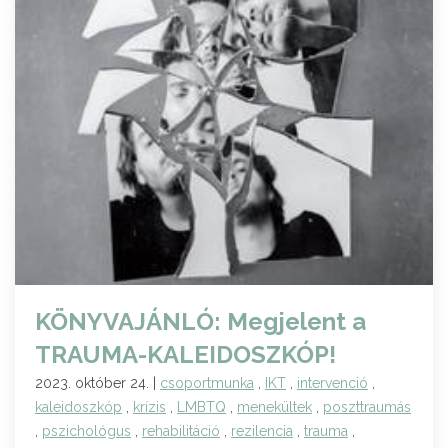
KÖNYVAJÁNLÓ: Megjelent a
TRAUMA-KALEIDOSZKÓP!
2023. október 24. |
csoportmunka
,
IKT
,
intervenció
,
kaleidoszkóp
,
krízis
,
LMBTQ
,
menekültek
,
poszttraumás
,
pszichológus
,
rehabilitáció
,
rezilencia
,
trauma
,