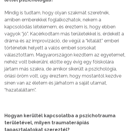
Mindig is tudtam, hogy olyan szakmát szeretnék,
amiben emberekkel foglalkozhatok, nekem a
kapcsolódás lételemem, és éreztem is, hogy ebben
vagyok “jó”. Kacérkodtam más területekkel is, érdekelt a
dráma és az improvizáció, de végül a “kitalált” emberi
történetek helyett a valós emberi sorsokat
választottam. Magyarországon kezdtem az egyetemet,
nehéz volt bekerülni, előtte egy évig egy főiskolára
jártam más szakra, de amikor sikerült a pszichológia,
óriási öröm volt, úgy éreztem, hogy mostantól kezdve
sínen van az életem és járhatom a saját utamat,
“hazataláltam”.
Hogyan kerültél kapcsolatba a pszichotrauma
területével, milyen traumaterápiás
tapasztalatokat szereztél?