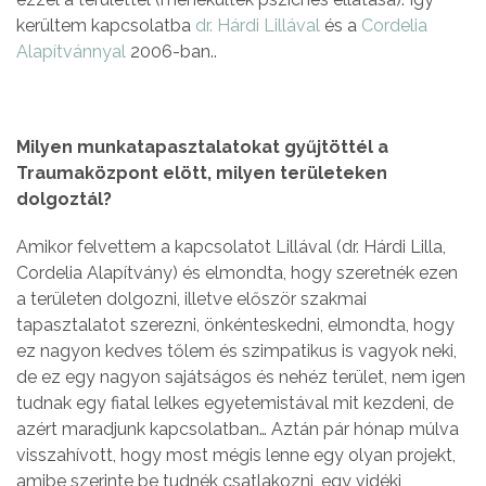
kerültem kapcsolatba
dr. Hárdi Lillával
és a
Cordelia
Alapítvánnyal
2006-ban..
Milyen munkatapasztalatokat gyűjtöttél a
Traumaközpont elött, milyen területeken
dolgoztál?
Amikor felvettem a kapcsolatot Lillával (dr. Hárdi Lilla,
Cordelia Alapítvány) és elmondta, hogy szeretnék ezen
a területen dolgozni, illetve először szakmai
tapasztalatot szerezni, önkénteskedni, elmondta, hogy
ez nagyon kedves tőlem és szimpatikus is vagyok neki,
de ez egy nagyon sajátságos és nehéz terület, nem igen
tudnak egy fiatal lelkes egyetemistával mit kezdeni, de
azért maradjunk kapcsolatban… Aztán pár hónap múlva
visszahívott, hogy most mégis lenne egy olyan projekt,
amibe szerinte be tudnék csatlakozni, egy vidéki