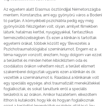
Az egyetem alatt Erasmus ösztöndíjjal Németországba
mentem, Konstanzba, ami egy gyönyörű város a Bodeni
tó partján. A környékbeli pszichiátria pedig egy még
gyönyörűbb félszigeten volt, olyan, amilyet filmekben
látunk, hatalmas kerttel, nyugágyakkal, fantasztikus
természetközeliségben. És ezen a klinikán is tartottak
egyetemi órákat, többek között egy ‘Bevezetés a
Pszichotraumatológiába’ szemináriumot. Engem ez a
téma nagyon vonzott, éreztem, hogy dolgom van ezzel
a területtel és minden héten kibicikliztem oda és
csodálatos órákon vehettem részt, a terület elismert
szakemberei dolgoztak ugyanis ezen a klinikán és ők
vezették a szemináriumot is. Ráadásul a klinikának volt
egy speciális egysége, ahol traumatizált menekültekkel
foglalkoztak, és sokat tanultunk erről a speciális
területről is az órákon. Amikor hazatértem, elkezdtem
itthon is kutakodni, hogy kik és hogyan foglalkoznak
ezzel a területtel (menekültek pszichés ellátása). Így