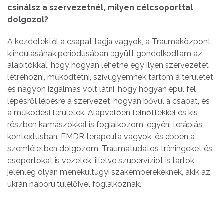
csinálsz a szervezetnél, milyen célcsoporttal
dolgozol?
A kezdetektől a csapat tagja vagyok, a Traumaközpont
kiindulásának periódusában együtt gondolkodtam az
alapítókkal, hogy hogyan lehetne egy ilyen szervezetet
létrehozni, működtetni, szívügyemnek tartom a területet
és nagyon izgalmas volt látni, hogy hogyan épül fel
lépésről lépésre a szervezet, hogyan bővül a csapat, és
a működési területek. Alapvetően felnőttekkel és kis
részben kamaszokkal is foglalkozom, egyéni terápiás
kontextusban. EMDR terapeuta vagyok, és ebben a
szemléletben dolgozom. Traumatudatos tréningeket és
csoportokat is vezetek, illetve szupervíziót is tartok,
jelenleg olyan menekültügyi szakemberekeknek, akik az
ukrán háború túlélőivel foglalkoznak.