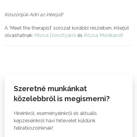
Köszönjük Adri az interjút!
A ‘Meet the therapist’ sorozat korábbi részeiben, interjút
olvashatnak:
Morva Dorottyáról
és
Rózsa Mónikáról
!
Szeretné munkánkat
közelebbről is megismerni?
Híreinkről, eseményeinkről és aktuális
képzéseinkről havi hírlevelet küldünk
feliratkozóinknak!