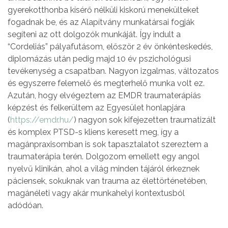
gyerekotthonba kísérő nélküli kiskorú menekülteket
fogadnak be, és az Alapítvány munkatársai fogják
segíteni az ott dolgozók munkáját. Így indult a
“Cordeliás” pályafutásom, először 2 év önkénteskedés,
diplomázás után pedig majd 10 év pszichológusi
tevékenység a csapatban. Nagyon izgalmas, változatos
és egyszerre felemelő és megterhelő munka volt ez.
Azután, hogy elvégeztem az EMDR traumaterápiás
képzést és felkerültem az Egyesület honlapjára
(
https://emdr.hu/
) nagyon sok kifejezetten traumatizált
és komplex PTSD-s kliens keresett meg, így a
magánpraxisomban is sok tapasztalatot szereztem a
traumaterápia terén. Dolgozom emellett egy angol
nyelvű klinikán, ahol a világ minden tájáról érkeznek
páciensek, sokuknak van trauma az élettörténetében,
magánéleti vagy akár munkahelyi kontextusból
adódóan.