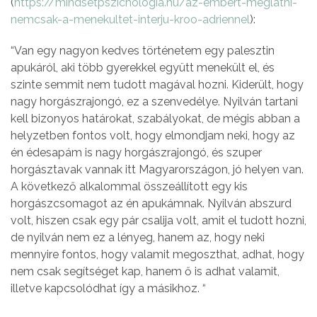
(
https://mindsetpszichologia.hu/az-embert-meglatni-
nemcsak-a-menekultet-interju-kroo-adriennel
):
“Van egy nagyon kedves történetem egy palesztin
apukáról, aki több gyerekkel együtt menekült el, és
szinte semmit nem tudott magával hozni. Kiderült, hogy
nagy horgászrajongó, ez a szenvedélye. Nyilván tartani
kell bizonyos határokat, szabályokat, de mégis abban a
helyzetben fontos volt, hogy elmondjam neki, hogy az
én édesapám is nagy horgászrajongó, és szuper
horgásztavak vannak itt Magyarországon, jó helyen van.
A következő alkalommal összeállított egy kis
horgászcsomagot az én apukámnak. Nyilván abszurd
volt, hiszen csak egy pár csalija volt, amit el tudott hozni,
de nyilván nem ez a lényeg, hanem az, hogy neki
mennyire fontos, hogy valamit megoszthat, adhat, hogy
nem csak segítséget kap, hanem ő is adhat valamit,
illetve kapcsolódhat így a másikhoz. “