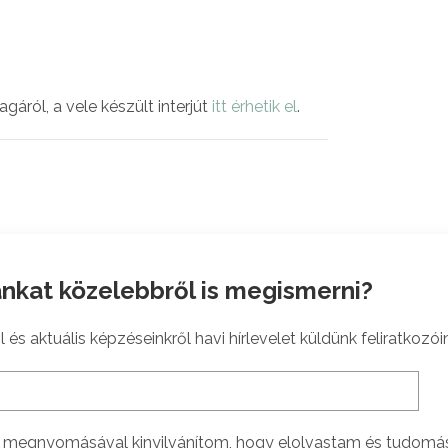
áról, a vele készült interjút
itt érhetik el
.
nkat közelebbről is megismerni?
 és aktuális képzéseinkről havi hírlevelet küldünk feliratkozói
megnyomásával kinyilvánítom, hogy elolvastam és tudomá