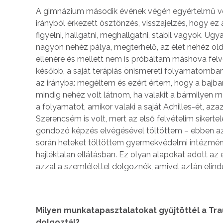
A gimnázium második évének végén egyértelmű vol
irányból érkezett ösztönzés, visszajelzés, hogy e
figyelni, hallgatni, meghallgatni, stabil vagyok. Ug
nagyon nehéz pálya, megterhelő, az élet nehéz olda
ellenére és mellett nem is próbáltam máshova felvét
később, a saját terápiás önismereti folyamatomba
az irányba: megéltem és ezért értem, hogy a bajb
mindig nehéz volt látnom, ha valakit a bármilyen má
a folyamatot, amikor valaki a saját Achilles-ét, aza
Szerencsém is volt, mert az első felvételim sikertel
gondozó képzés elvégésével töltöttem – ebben az e
során heteket töltöttem gyermekvédelmi intézményb
hajléktalan ellátásban. Ez olyan alapokat adott az
azzal a szemlélettel dolgoznék, amivel aztán elind
Milyen munkatapasztalatokat gyűjtöttél a Tr
dolgoztál?