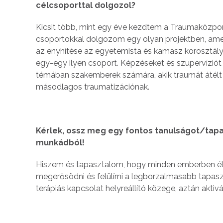
célcsoporttal dolgozol?
Kicsit több, mint egy éve kezdtem a Traumaközpont
csoportokkal dolgozom egy olyan projektben, amel
az enyhítése az egyetemista és kamasz korosztál
egy-egy ilyen csoport. Képzéseket és szupervízió
témában szakemberek számára, akik traumát átélt 
másodlagos traumatizációnak.
Kérlek, ossz meg egy fontos tanulságot/tap
munkádból!
Hiszem és tapasztalom, hogy minden emberben él 
megerősödni és felülírni a legborzalmasabb tapasz
terápiás kapcsolat helyreállító közege, aztán aktivál