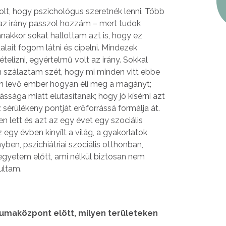
t, hogy pszichológus szeretnék lenni. Több
z az irány passzol hozzám – mert tudok
yanakkor sokat hallottam azt is, hogy ez
lait fogom látni és cipelni. Mindezek
elizni, egyértelmű volt az irány. Sokkal
n szálaztam szét, hogy mi minden vitt ebbe
an levő ember hogyan éli meg a magányt;
ssága miatt elutasítanak; hogy jó kísérni azt
z sérülékeny pontját erőforrássá formálja át.
en lett és azt az egy évet egy szociális
gy évben kinyílt a világ, a gyakorlatok
en, pszichiátriai szociális otthonban,
 egyetem előtt, ami nélkül biztosan nem
ultam.
aumaközpont elött, milyen területeken