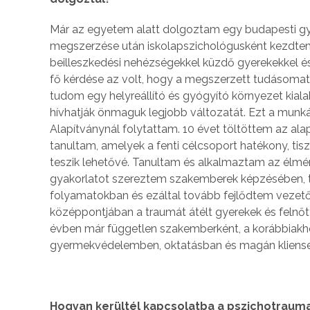
Már az egyetem alatt dolgoztam egy budapesti g
megszerzése után iskolapszichológusként kezdtem 
beilleszkedési nehézségekkel küzdő gyerekekkel és 
fő kérdése az volt, hogy a megszerzett tudásoma
tudom egy helyreállító és gyógyító környezet kialak
hívhatják önmaguk legjobb változatát. Ezt a munk
Alapítványnál folytattam. 10 évet töltöttem az al
tanultam, amelyek a fenti célcsoport hatékony, tis
teszik lehetővé. Tanultam és alkalmaztam az élmén
gyakorlatot szereztem szakemberek képzésében, 
folyamatokban és ezáltal tovább fejlődtem vezető
középpontjában a traumát átélt gyerekek és felnőtt
évben már független szakemberként, a korábbiakho
gyermekvédelemben, oktatásban és magán kliens
Hogyan kerültél kapcsolatba a pszichotrauma