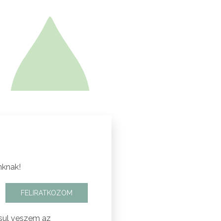
nknak!
FELIRATKOZOM
sul veszem az