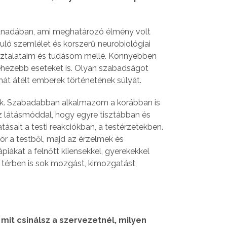
Kanadában, ami meghatározó élmény volt
uló szemlélet és korszerű neurobiológiai
pasztalataim és tudásom mellé. Könnyebben
ehezebb eseteket is. Olyan szabadságot
mát átélt emberek történetének súlyát.
tek. Szabadabban alkalmazom a korábban is
z látásmóddal, hogy egyre tisztábban és
sait a testi reakciókban, a testérzetekben.
zör a testből, majd az érzelmek és
piákat a felnőtt kliensekkel, gyerekekkel
e térben is sok mozgást, kimozgatást,
mit csinálsz a szervezetnél, milyen