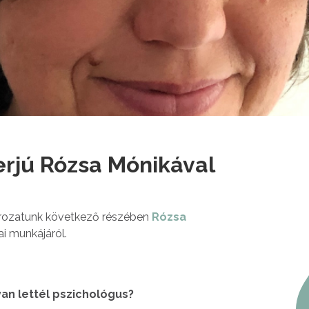
erjú Rózsa Mónikával
sorozatunk következő részében
Rózsa
i munkájáról.
yan lettél pszichológus?