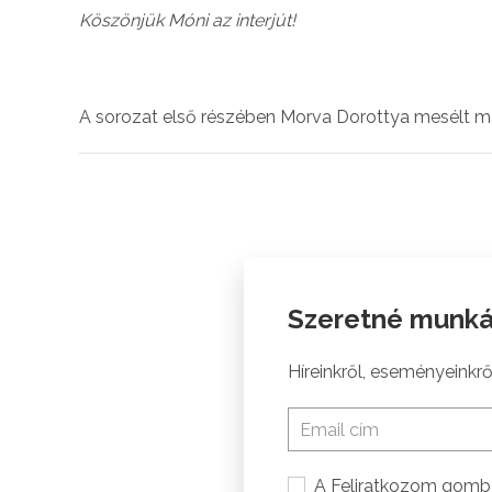
Köszönjük Móni az interjút!
A sorozat első részében Morva Dorottya mesélt mag
Szeretné munká
Híreinkről, eseményeinkről
A Feliratkozom gomb 