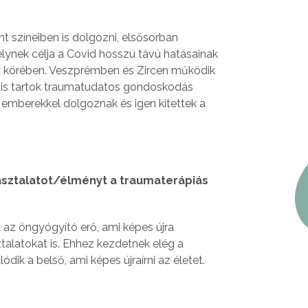
 színeiben is dolgozni, elsősorban
ynek célja a Covid hosszú távú hatásainak
y körében. Veszprémben és Zircen működik
t is tartok traumatudatos gondoskodás
emberekkel dolgoznak és igen kitettek a
asztalatot/élményt a traumaterápiás
az öngyógyító erő, ami képes újra
talatokat is. Ehhez kezdetnek elég a
ódik a belső, ami képes újraírni az életet.