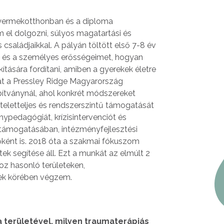
yermekotthonban és a diploma
el dolgozni, súlyos magatartási és
családjaikkal. A pályán töltött első 7-8 év
t és a személyes erősségeimet, hogyan
ítására fordítani, amiben a gyerekek életre
át a Pressley Ridge Magyarország
apítványnál, ahol konkrét módszereket
zteletteljes és rendszerszintű támogatását
ypedagógiát, krízisintervenciót és
támogatásában, intézményfejlesztési
ként is. 2018 óta a szakmai fókuszom
ek segítése áll. Ezt a munkát az elmúlt 2
z hasonló területeken,
ek körében végzem.
 területével, milyen traumaterápiás