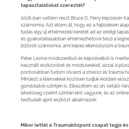
tapasztalatokat szereztél?
2018-ban vettem részt Bruce D. Perry képzésén 
számomra. Azt éltem át, hogy ez a fejlődésen alap
tudás egy új értelmezési keretet ad az eddigi ta
és gyakorlatiasabban értelmezhetővé teszi a legn
biztosít számomra, ami képes ellensúlyozni a trau
Peter Levine módszeréből és képzéseiből is merí
használt eszközöket és módszereket, azzal a plus
pontosabban tudom olvasni a stressz és trauma hatá
Mindezt a kliensekkel közösen tudjuk kioldani elős
gondolatok szintjén is. Elkezdtem az ún. sétáló-terá
lehetőség szerint szintén kint vagyunk, és az onlin
testtudati apró eszközt alkalmazok.
Mikor lettél a Traumaközpont csapat tagja és 