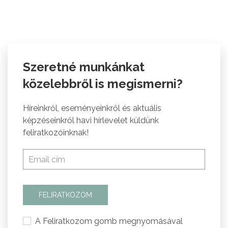
Szeretné munkánkat
közelebbről is megismerni?
Híreinkről, eseményeinkről és aktuális
képzéseinkről havi hírlevelet küldünk
feliratkozóinknak!
FELIRATKOZOM
A Feliratkozom gomb megnyomásával