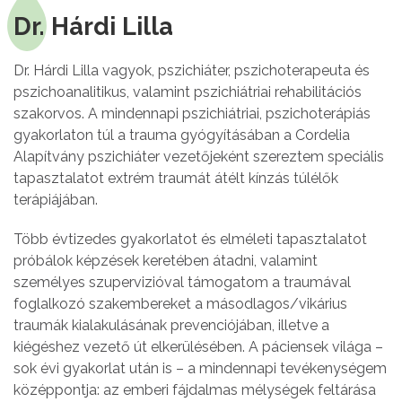
Dr. Hárdi Lilla
Dr. Hárdi Lilla vagyok, pszichiáter, pszichoterapeuta és
pszichoanalitikus, valamint pszichiátriai rehabilitációs
szakorvos. A mindennapi pszichiátriai, pszichoterápiás
gyakorlaton túl a trauma gyógyításában a Cordelia
Alapítvány pszichiáter vezetőjeként szereztem speciális
tapasztalatot extrém traumát átélt kínzás túlélők
terápiájában.
Több évtizedes gyakorlatot és elméleti tapasztalatot
próbálok képzések keretében átadni, valamint
személyes szupervizióval támogatom a traumával
foglalkozó szakembereket a másodlagos/vikárius
traumák kialakulásának prevenciójában, illetve a
kiégéshez vezető út elkerülésében. A páciensek világa –
sok évi gyakorlat után is – a mindennapi tevékenységem
középpontja: az emberi fájdalmas mélységek feltárása