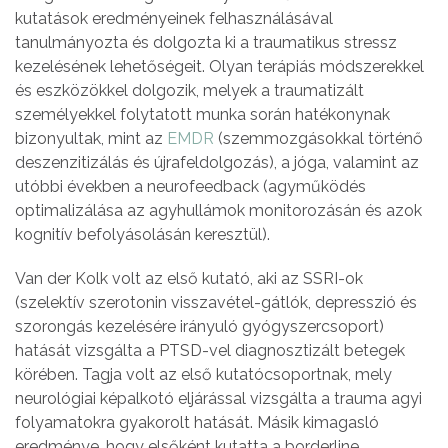
kutatások eredményeinek felhasználásával
tanulmányozta és dolgozta ki a traumatikus stressz
kezelésének lehetőségeit. Olyan terápiás módszerekkel
és eszközökkel dolgozik, melyek a traumatizált
személyekkel folytatott munka során hatékonynak
bizonyultak, mint az
EMDR
(szemmozgásokkal történő
deszenzitizálás és újrafeldolgozás), a jóga, valamint az
utóbbi években a neurofeedback (agyműködés
optimalizálása az agyhullámok monitorozásán és azok
kognitív befolyásolásán keresztül).
Van der Kolk volt az első kutató, aki az SSRI-ok
(szelektív szerotonin visszavétel-gátlók, depresszió és
szorongás kezelésére irányuló gyógyszercsoport)
hatását vizsgálta a PTSD-vel diagnosztizált betegek
körében. Tagja volt az első kutatócsoportnak, mely
neurológiai képalkotó eljárással vizsgálta a trauma agyi
folyamatokra gyakorolt hatását. Másik kimagasló
eredménye, hogy elsőként kutatta a borderline