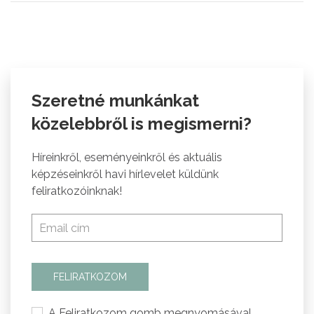
Szeretné munkánkat
közelebbről is megismerni?
Híreinkről, eseményeinkről és aktuális
képzéseinkről havi hírlevelet küldünk
feliratkozóinknak!
FELIRATKOZOM
A Feliratkozom gomb megnyomásával