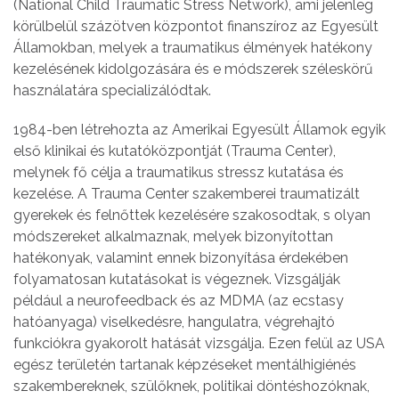
(National Child Traumatic Stress Network), ami jelenleg
körülbelül százötven központot finanszíroz az Egyesült
Államokban, melyek a traumatikus élmények hatékony
kezelésének kidolgozására és e módszerek széleskörű
használatára specializálódtak.
1984-ben létrehozta az Amerikai Egyesült Államok egyik
első klinikai és kutatóközpontját (Trauma Center),
melynek fő célja a traumatikus stressz kutatása és
kezelése. A Trauma Center szakemberei traumatizált
gyerekek és felnőttek kezelésére szakosodtak, s olyan
módszereket alkalmaznak, melyek bizonyítottan
hatékonyak, valamint ennek bizonyítása érdekében
folyamatosan kutatásokat is végeznek. Vizsgálják
például a neurofeedback és az MDMA (az ecstasy
hatóanyaga) viselkedésre, hangulatra, végrehajtó
funkciókra gyakorolt hatását vizsgálja. Ezen felül az USA
egész területén tartanak képzéseket mentálhigiénés
szakembereknek, szülőknek, politikai döntéshozóknak,