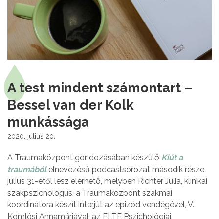
A test mindent számontart –
Bessel van der Kolk
munkássága
2020. július 20.
A Traumaközpont gondozásában készülő
Kiút a
traumából
elnevezésű podcastsorozat második része
július 31-étől lesz elérhető, melyben Richter Júlia, klinikai
szakpszichológus, a Traumaközpont szakmai
koordinátora készít interjút az epizód vendégével, V.
Komlósi Annamáriával, az ELTE Pszichológiai