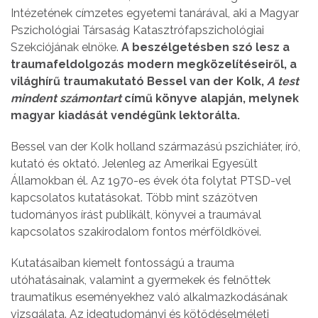
Intézetének címzetes egyetemi tanárával, aki a Magyar
Pszichológiai Társaság Katasztrófapszichológiai
Szekciójának elnöke.
A beszélgetésben szó lesz a
traumafeldolgozás modern megközelítéseiről, a
világhírű traumakutató Bessel van der Kolk,
A test
mindent számontart
című könyve alapján, melynek
magyar kiadását vendégünk lektorálta.
Bessel van der Kolk holland származású pszichiáter, író,
kutató és oktató. Jelenleg az Amerikai Egyesült
Államokban él. Az 1970-es évek óta folytat PTSD-vel
kapcsolatos kutatásokat. Több mint százötven
tudományos írást publikált, könyvei a traumával
kapcsolatos szakirodalom fontos mérföldkövei.
Kutatásaiban kiemelt fontosságú a trauma
utóhatásainak, valamint a gyermekek és felnőttek
traumatikus eseményekhez való alkalmazkodásának
vizsgálata. Az idegtudományi és kötődéselméleti