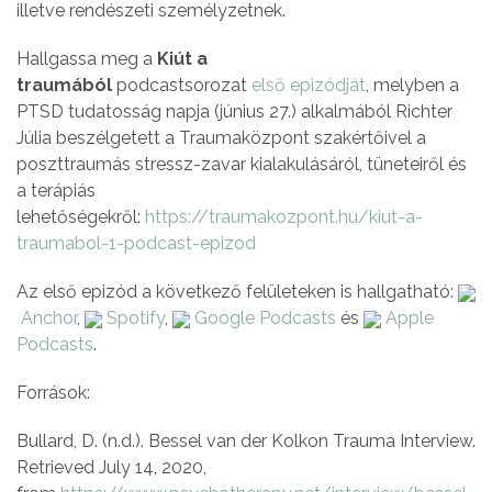
illetve rendészeti személyzetnek.
Hallgassa meg a
Kiút a
traumából
podcastsorozat
első epizódját
, melyben a
PTSD tudatosság napja (június 27.) alkalmából Richter
Júlia beszélgetett a Traumaközpont szakértőivel a
poszttraumás stressz-zavar kialakulásáról, tüneteiről és
a terápiás
lehetőségekről:
https://traumakozpont.hu/kiut-a-
traumabol-1-podcast-epizod
Az első epizód a következő felületeken is hallgatható:
Anchor
,
Spotify
,
Google Podcasts
és
Apple
Podcasts
.
Források:
Bullard, D. (n.d.). Bessel van der Kolkon Trauma Interview.
Retrieved July 14, 2020,