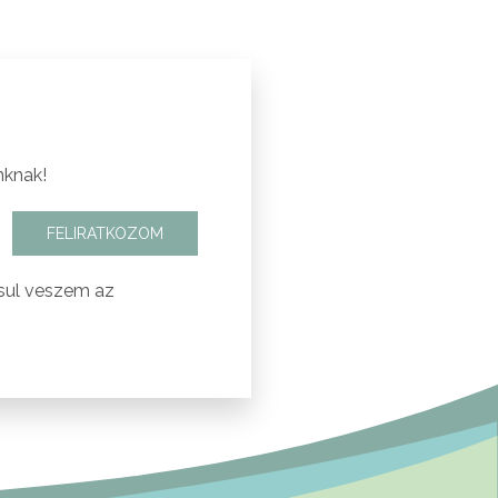
nknak!
FELIRATKOZOM
sul veszem az