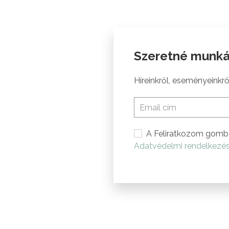
Szeretné munká
Híreinkről, eseményeinkről
A Feliratkozom gomb 
Adatvédelmi rendelkezé