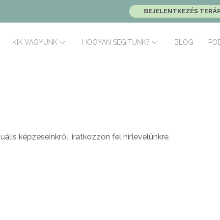
BEJELENTKEZÉS TERÁ
BLOG
PO
KIK VAGYUNK
HOGYAN SEGÍTÜNK?
uális képzéseinkről, iratkozzon fel hírlevelünkre.