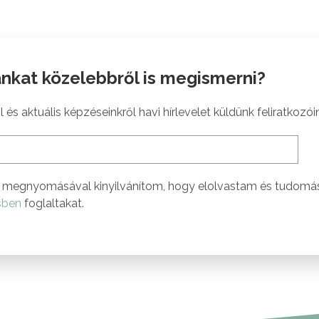
nkat közelebbről is megismerni?
 és aktuális képzéseinkről havi hírlevelet küldünk feliratkozói
megnyomásával kinyilvánítom, hogy elolvastam és tudomá
sben
foglaltakat.