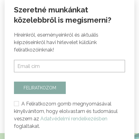
Szeretné munkánkat
közelebbről is megismerni?
Híreinkről, eseményeinkről és aktuális
képzéseinkről havi hírlevelet küldünk
feliratkozóinknak!
FELIRATKOZOM
A Feliratkozom gomb megnyomásával
kinyilvánítom, hogy elolvastam és tudomásul
veszem az
Adatvédelmi rendelkezésben
foglaltakat.