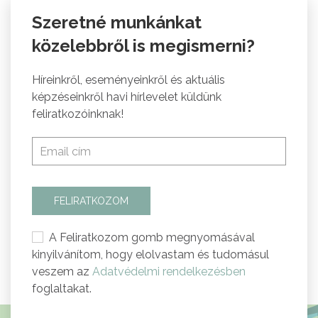
Szeretné munkánkat
közelebbről is megismerni?
Híreinkről, eseményeinkről és aktuális
képzéseinkről havi hírlevelet küldünk
feliratkozóinknak!
FELIRATKOZOM
A Feliratkozom gomb megnyomásával
kinyilvánítom, hogy elolvastam és tudomásul
veszem az
Adatvédelmi rendelkezésben
foglaltakat.