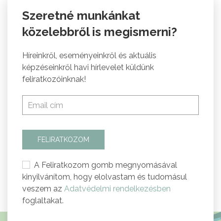
Szeretné munkánkat
közelebbről is megismerni?
Híreinkről, eseményeinkről és aktuális
képzéseinkről havi hírlevelet küldünk
feliratkozóinknak!
FELIRATKOZOM
A Feliratkozom gomb megnyomásával
kinyilvánítom, hogy elolvastam és tudomásul
veszem az
Adatvédelmi rendelkezésben
foglaltakat.