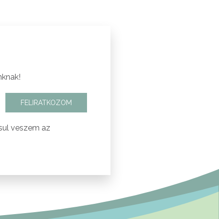
nknak!
FELIRATKOZOM
sul veszem az