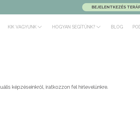
BEJELENTKEZÉS TERÁ
BLOG
PO
KIK VAGYUNK
HOGYAN SEGÍTÜNK?
uális képzéseinkről, iratkozzon fel hírlevelünkre.