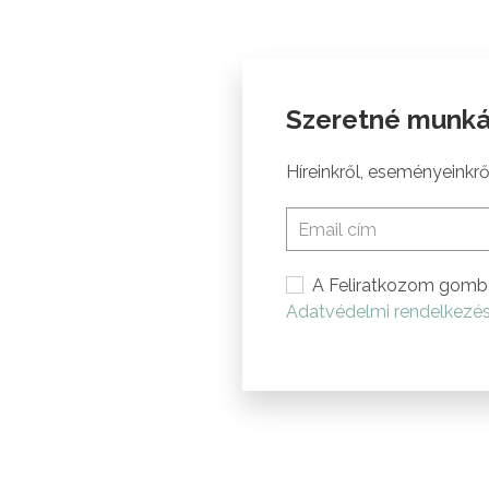
Szeretné munká
Híreinkről, eseményeinkről
A Feliratkozom gomb 
Adatvédelmi rendelkezé