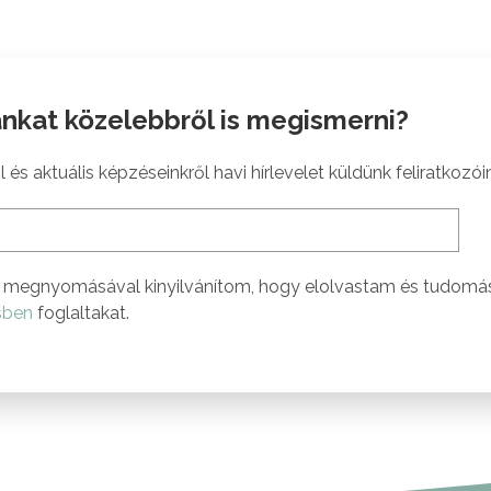
nkat közelebbről is megismerni?
 és aktuális képzéseinkről havi hírlevelet küldünk feliratkozói
megnyomásával kinyilvánítom, hogy elolvastam és tudomá
sben
foglaltakat.