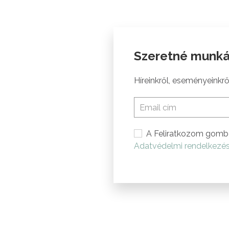
Szeretné munká
Híreinkről, eseményeinkről
A Feliratkozom gomb 
Adatvédelmi rendelkezé