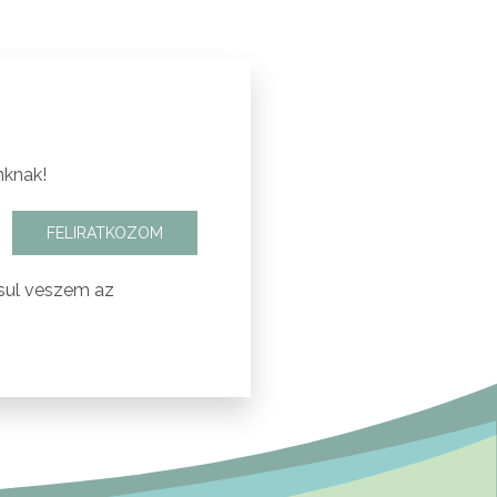
nknak!
FELIRATKOZOM
sul veszem az