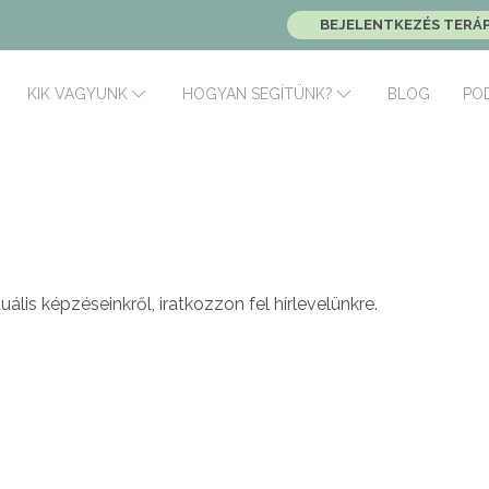
BEJELENTKEZÉS TERÁ
BLOG
PO
KIK VAGYUNK
HOGYAN SEGÍTÜNK?
uális képzéseinkről, iratkozzon fel hírlevelünkre.