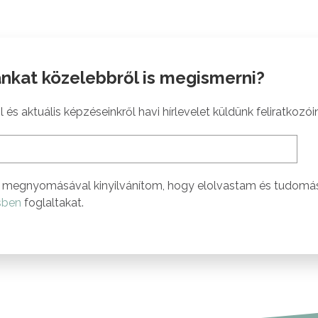
nkat közelebbről is megismerni?
 és aktuális képzéseinkről havi hírlevelet küldünk feliratkozói
megnyomásával kinyilvánítom, hogy elolvastam és tudomá
sben
foglaltakat.