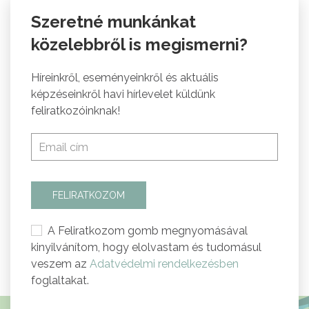
Szeretné munkánkat
közelebbről is megismerni?
Híreinkről, eseményeinkről és aktuális
képzéseinkről havi hírlevelet küldünk
feliratkozóinknak!
FELIRATKOZOM
A Feliratkozom gomb megnyomásával
kinyilvánítom, hogy elolvastam és tudomásul
veszem az
Adatvédelmi rendelkezésben
foglaltakat.