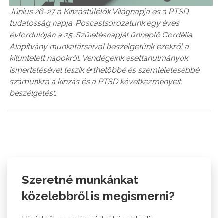
Június 26-27 a Kínzástúlélők Világnapja és a PTSD
tudatosság napja. Poscastsorozatunk egy éves
évfordulóján a 25. Születésnapját ünneplő Cordélia
Alapítvány munkatársaival beszélgetünk ezekről a
kitüntetett napokról. Vendégeink esettanulmányok
ismertetésével teszik érthetőbbé és szemléletesebbé
számunkra a kínzás és a PTSD következményeit.
beszélgetést.
Szeretné munkánkat
közelebbről is megismerni?