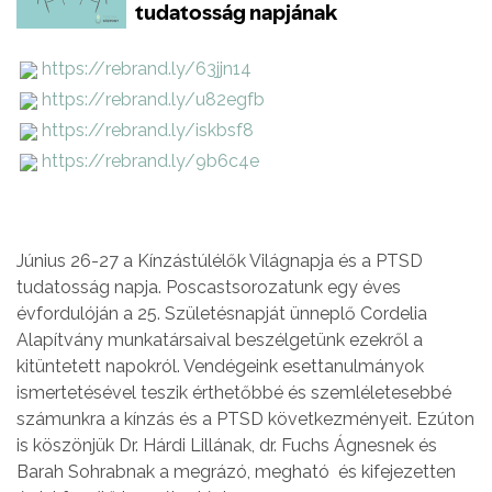
https://rebrand.ly/63jjn14
https://rebrand.ly/u82egfb
https://rebrand.ly/iskbsf8
https://rebrand.ly/9b6c4e
Június 26-27 a Kínzástúlélők Világnapja és a PTSD
tudatosság napja. Poscastsorozatunk egy éves
évfordulóján a 25. Születésnapját ünneplő Cordelia
Alapítvány munkatársaival beszélgetünk ezekről a
kitüntetett napokról. Vendégeink esettanulmányok
ismertetésével teszik érthetőbbé és szemléletesebbé
számunkra a kínzás és a PTSD következményeit. Ezúton
is köszönjük Dr. Hárdi Lillának, dr. Fuchs Ágnesnek és
Barah Sohrabnak a megrázó, megható és kifejezetten