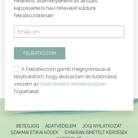
Híreinkről, eseményeinkről és aktuális
képzéseinkről havi hírlevelet küldünk
feliratkozóinknak!
FELIRATKOZOM
A Feliratkozom gomb megnyomásával
kinyilvánítom, hogy elolvastam és tudomásul
veszem az
Adatvédelmi rendelkezésben
foglaltakat.
BETEGJOG
ADATVÉDELEM
JOGI NYILATKOZAT
SZAKMAI ETIKAI KÓDEX
GYAKRAN ISMÉTELT KÉRDÉSEK