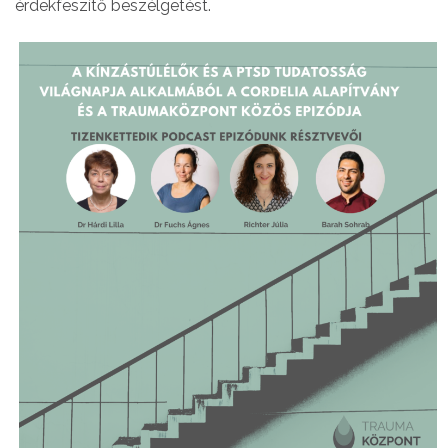
érdekfeszítő beszélgetést.