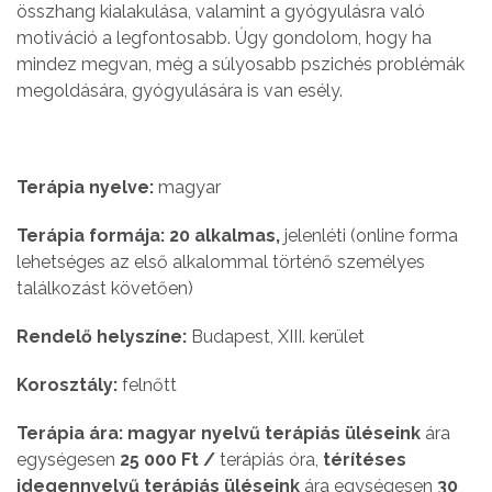
összhang kialakulása, valamint a gyógyulásra való
motiváció a legfontosabb. Úgy gondolom, hogy ha
mindez megvan, még a súlyosabb pszichés problémák
megoldására, gyógyulására is van esély.
Terápia nyelve:
magyar
Terápia formája: 20 alkalmas,
jelenléti (online forma
lehetséges az első alkalommal történő személyes
találkozást követően)
Rendelő helyszíne:
Budapest, XIII. kerület
Korosztály:
felnőtt
Terápia ára: magyar nyelvű terápiás üléseink
ára
egységesen
25 000 Ft /
terápiás óra,
térítéses
idegennyelvű terápiás üléseink
ára egységesen
30