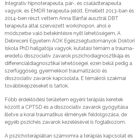
Integratív hipnoterapeuta, pár-, és családterapeuta
vagyok, és EMDR terapeuta-jelölt. Emellett 2013-ban és
2014-ben részt vettem Anna Bánfai ausztrál DBT
terapeuta által szervezett workshopon, ahol e
módszerbe való betekintésre nyílt lehetőségem. A
Debreceni Egyetem ÁOK Egészségtudományok Doktori
Iskola PhD hallgatója vagyok, kutatási témám a trauma-
eredetű disszociatív zavarok pszichodiagnosztikája és
differenciáldiagnosztikai lehetőségei, ezen belül pedig a
szerfüggőség, gyermekkori traumatizáció és
disszociatív zavarok kapcsolata. E témákról szakmai
továbbképzéseket is tartok.
Főbb érdeklődési területem egyéni terápiás keretek
között a CPTSD és a disszociatív zavarok gyógyítása
illetve a korai traumatikus élmények feldolgozása, de
egyéb pszichés zavarok kezelésével is foglalkozom.
A pszichoterápiában számomra a terápiás kapcsolat és