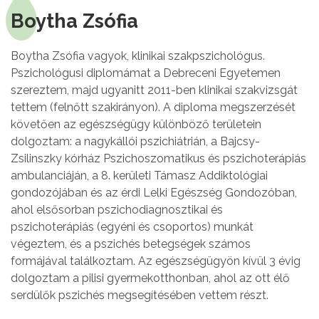
Boytha Zsófia
Boytha Zsófia vagyok, klinikai szakpszichológus.
Pszichológusi diplomámat a Debreceni Egyetemen
szereztem, majd ugyanitt 2011-ben klinikai szakvizsgát
tettem (felnőtt szakirányon). A diploma megszerzését
követően az egészségügy különböző területein
dolgoztam: a nagykállói pszichiátrián, a Bajcsy-
Zsilinszky kórház Pszichoszomatikus és pszichoterápiás
ambulanciáján, a 8. kerületi Támasz Addiktológiai
gondozójában és az érdi Lelki Egészség Gondozóban,
ahol elsősorban pszichodiagnosztikai és
pszichoterápiás (egyéni és csoportos) munkát
végeztem, és a pszichés betegségek számos
formájával találkoztam. Az egészségügyön kívül 3 évig
dolgoztam a pilisi gyermekotthonban, ahol az ott élő
serdülők pszichés megsegítésében vettem részt.