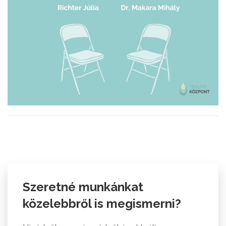
Szeretné munkánkat
közelebbről is megismerni?