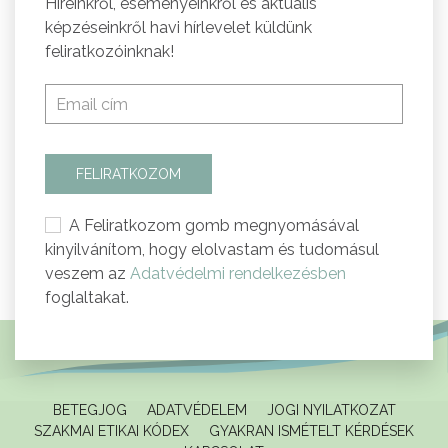
Híreinkről, eseményeinkről és aktuális
képzéseinkről havi hírlevelet küldünk
feliratkozóinknak!
FELIRATKOZOM
A Feliratkozom gomb megnyomásával
kinyilvánítom, hogy elolvastam és tudomásul
veszem az
Adatvédelmi rendelkezésben
foglaltakat.
BETEGJOG
ADATVÉDELEM
JOGI NYILATKOZAT
SZAKMAI ETIKAI KÓDEX
GYAKRAN ISMÉTELT KÉRDÉSEK