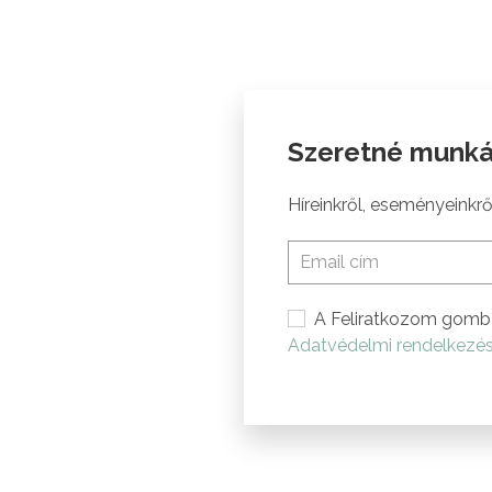
Szeretné munká
Híreinkről, eseményeinkről
A Feliratkozom gomb 
Adatvédelmi rendelkezé