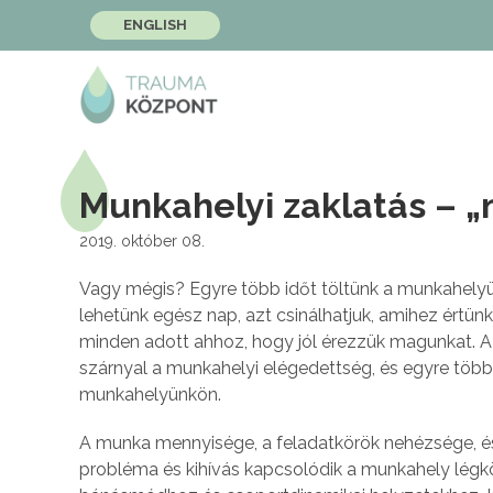
ENGLISH
Munkahelyi zaklatás – 
2019. október 08.
Vagy mégis? Egyre több időt töltünk a munkahelyün
lehetünk egész nap, azt csinálhatjuk, amihez értünk
minden adott ahhoz, hogy jól érezzük magunkat. A
szárnyal a munkahelyi elégedettség, és egyre több
munkahelyünkön.
A munka mennyisége, a feladatkörök nehézsége, és
probléma és kihívás kapcsolódik a munkahely légk