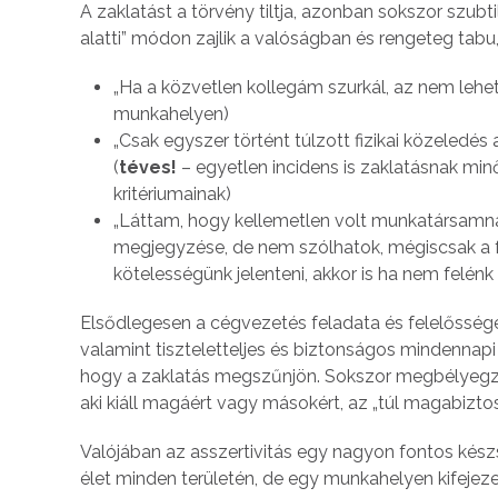
A zaklatást a törvény tiltja, azonban sokszor szub
alatti” módon zajlik a valóságban és rengeteg tabu,
„Ha a közvetlen kollegám szurkál, az nem lehet
munkahelyen)
„Csak egyszer történt túlzott fizikai közeledé
(
téves!
– egyetlen incidens is zaklatásnak minő
kritériumainak)
„Láttam, hogy kellemetlen volt munkatársamn
megjegyzése, de nem szólhatok, mégiscsak a 
kötelességünk jelenteni, akkor is ha nem felénk 
Elsődlegesen a cégvezetés feladata és felelősség
valamint tiszteletteljes és biztonságos mindennapi 
hogy a zaklatás megszűnjön. Sokszor megbélyegzi
aki kiáll magáért vagy másokért, az „túl magabiztos
Valójában az asszertivitás egy nagyon fontos kész
élet minden területén, de egy munkahelyen kifejeze