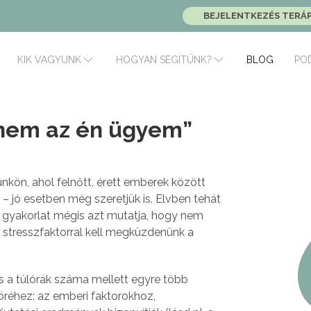
BEJELENTKEZÉS TERÁ
BLOG
PO
KIK VAGYUNK
HOGYAN SEGÍTÜNK?
„nem az én ügyem”
kön, ahol felnőtt, érett emberek között
 – jó esetben még szeretjük is. Elvben tehát
 gyakorlat mégis azt mutatja, hogy nem
 stresszfaktorral kell megküzdenünk a
 a túlórák száma mellett egyre több
öréhez: az emberi faktorokhoz,