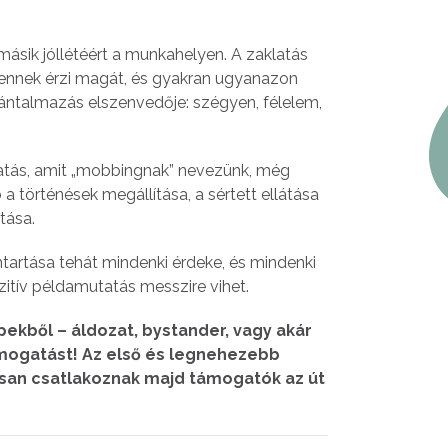
 másik jóllétéért a munkahelyen. A zaklatás
lennek érzi magát, és gyakran ugyanazon
bántalmazás elszenvedője: szégyen, félelem,
atás, amit „mobbingnak” nevezünk, még
a történések megállítása, a sértett ellátása
tása.
tartása tehát mindenki érdeke, és mindenki
ozitív példamutatás messzire vihet.
epekből – áldozat, bystander, vagy akár
ámogatást! Az első és legnehezebb
osan csatlakoznak majd támogatók az út