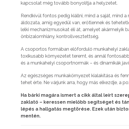
kapcsolat még tovább bonyolítja a helyzetet.
Rendkívül fontos pedig kiállni, mind a saját, mind a
áldozata, amíg egyedül van, erőtlennek és tehetet
lelki mechanizmusokat éli át, amelyet akármelyik 
önbizalomhiány, kontrollvesztettség.
A csoportos formában előforduló munkahelyi zakl
toxikusabb környezetet teremt, és annál fontosabb 
és a munkahelyi csoportnormák – és dinamikák javí
Az egészséges munkakörnyezet kialakítása és fenn
tehet érte. Ne várjunk arra, hogy más elkezdje, a p
Ha bárki magára ismert a cikk által leírt szer
zaklató – keressen mielőbb segítséget és t
lépés a hallgatás megtörése. Ezek után bizt
mentén.