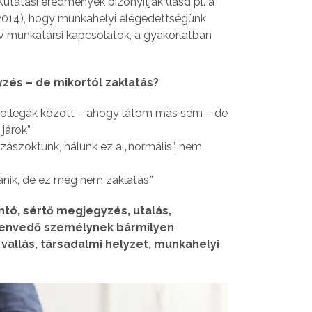
tatási eredmények bizonyítják (lásd pl. a
2014), hogy munkahelyi elégedettségünk
v munkatársi kapcsolatok, a gyakorlatban
zés – de mikortól zaklatás?
ollegák között – ahogy látom más sem – de
járok”
ászoktunk, nálunk ez a „normális”, nem
ik, de ez még nem zaklatás.”
tó, sértő megjegyzés, utalás,
szenvedő személynek bármilyen
 vallás, társadalmi helyzet, munkahelyi