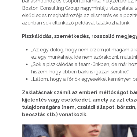
bánásmódhoz és csoportdinamikai helyzetekhez. Ku
Boston Consulting Group nagymintájú vizsgálata, 
elsődleges meghatározója az elismerés és a pozití
azonban sok ellenkező példával találkozhatunk.
Piszkálódás, szemétkedés, rosszalló megjegy
„Az egy dolog, hogy nem érzem jól magam a k
ez egy munkahely, ide nem szórakozni, mulatni 
„Sok a piszkálódás a team-ünkben, de már hozz
hiszem, hogy ebben bárki is igazán sérülne.”
„Látom, hogy a főnök egyesekkel keményen bán
Zaklatásnak számít az emberi méltóságot bán
kijelentés vagy cselekedet, amely az azt el
tulajdonságára (nem, családi állapot, bőrszín,
beosztás stb.) vonatkozik.