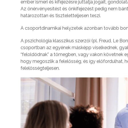
ember ismeri és kifejezésre juttatja jogait, gondolat
Az önérvényesítést és önkifejezést pedig nem bá
határozottan és tiszteletteljesen teszi.
A csoportdinamikai helyzetek azonban tovább bony
A pszichológia klasszikus szerzői (pl. Freud, Le Bon
csoportban az egyének másképp viselkednek, gyakr
“feloldódnak” a tömegben, vagy vakon követnek e
hogy megoszlik a felelősség, és így előfordulhat, 
felelősségteljesen.