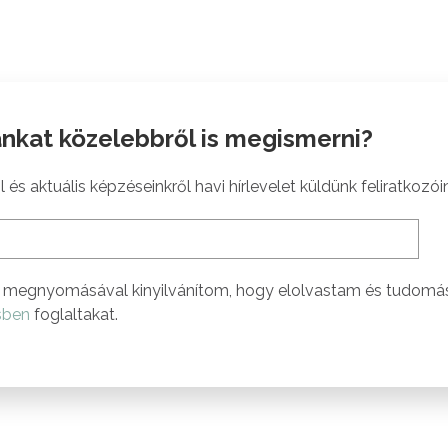
nkat közelebbről is megismerni?
 és aktuális képzéseinkről havi hírlevelet küldünk feliratkozói
megnyomásával kinyilvánítom, hogy elolvastam és tudomá
sben
foglaltakat.