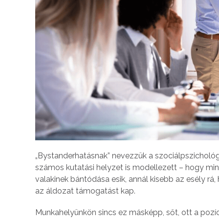
„Bystanderhatásnak” nevezzük a szociálpszichológ
számos kutatási helyzet is modellezett – hogy min
valakinek bántódása esik, annál kisebb az esély rá, h
az áldozat támogatást kap.
Munkahelyünkön sincs ez másképp, sőt, ott a pozíc