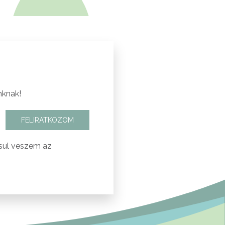
nknak!
FELIRATKOZOM
sul veszem az