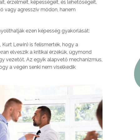
ait, érzelmeit, képességeit, és lehetőségeit.
ntó vagy agresszív módon, hanem
olíthatják ezen képesség gyakorlását:
, Kurt Lewin) is felismerték, hogy a
an elveszik a kritikai érzékük, úgymond
gy vezetőt. Az egyik alapvető mechanizmus,
hogy a végén senki nem viselkedik