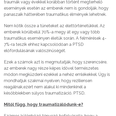
traumák vagy évekkel korábban történt megterhelő
események esetén az emberek nem is gondolják, hogy
panaszaik hátterében traumatikus élmények lehetnek.
Nem kötik össze a tüneteket az élettörténetükkel. Az
emberek körülbelül 70%-a megy át egy vagy több
traumatikus eseményen életük során. A felmérések 4-
7%-ra teszik ehhez kapcsolódóan a PTSD
előfordulásának valószínűségét.
Ezek a számok azt is megmutatják, hogy szerencsére,
az emberek nagy része képes idővel természetes
módon megküzdeni ezekkel a nehéz emlékekkel. Úgy is
mondhatjuk szakmai nyelven, hogy reziliensen
reagálnak,ezért nem alakul ki mindenkinél a
későbbiekben súlyos traumatizáció, PTSD.
Mitől függ, hogy traumatizálódunk-e?
Számos különböző tényező befolyásolja, hogy a