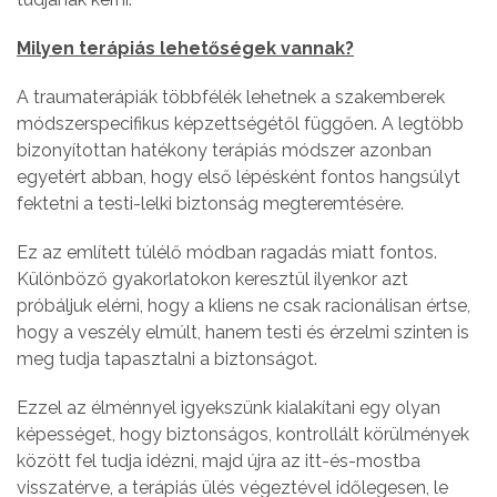
Milyen terápiás lehetőségek vannak?
A traumaterápiák többfélék lehetnek a szakemberek
módszerspecifikus képzettségétől függően. A legtöbb
bizonyítottan hatékony terápiás módszer azonban
egyetért abban, hogy első lépésként fontos hangsúlyt
fektetni a testi-lelki biztonság megteremtésére.
Ez az említett túlélő módban ragadás miatt fontos.
Különböző gyakorlatokon keresztül ilyenkor azt
próbáljuk elérni, hogy a kliens ne csak racionálisan értse,
hogy a veszély elmúlt, hanem testi és érzelmi szinten is
meg tudja tapasztalni a biztonságot.
Ezzel az élménnyel igyekszünk kialakítani egy olyan
képességet, hogy biztonságos, kontrollált körülmények
között fel tudja idézni, majd újra az itt-és-mostba
visszatérve, a terápiás ülés végeztével időlegesen, le