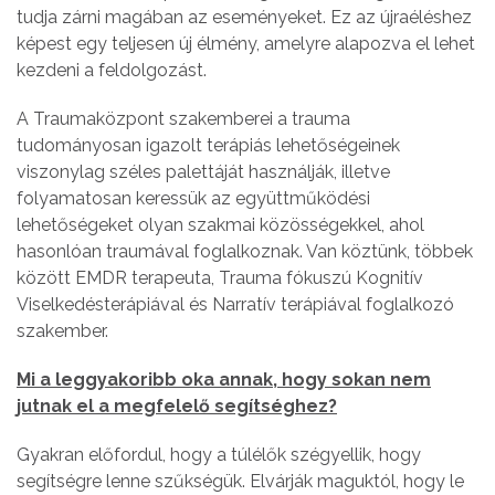
tudja zárni magában az eseményeket. Ez az újraéléshez
képest egy teljesen új élmény, amelyre alapozva el lehet
kezdeni a feldolgozást.
A Traumaközpont szakemberei a trauma
tudományosan igazolt terápiás lehetőségeinek
viszonylag széles palettáját használják, illetve
folyamatosan keressük az együttműködési
lehetőségeket olyan szakmai közösségekkel, ahol
hasonlóan traumával foglalkoznak. Van köztünk, többek
között EMDR terapeuta, Trauma fókuszú Kognitív
Viselkedésterápiával és Narratív terápiával foglalkozó
szakember.
Mi a leggyakoribb oka annak, hogy sokan nem
jutnak el a megfelelő segítséghez?
Gyakran előfordul, hogy a túlélők szégyellik, hogy
segítségre lenne szűkségük. Elvárják maguktól, hogy le