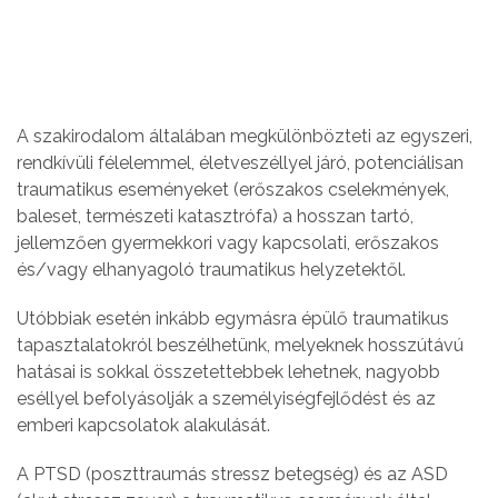
A szakirodalom általában megkülönbözteti az egyszeri,
rendkívüli félelemmel, életveszéllyel járó, potenciálisan
traumatikus eseményeket (erőszakos cselekmények,
baleset, természeti katasztrófa) a hosszan tartó,
jellemzően gyermekkori vagy kapcsolati, erőszakos
és/vagy elhanyagoló traumatikus helyzetektől.
Utóbbiak esetén inkább egymásra épülő traumatikus
tapasztalatokról beszélhetünk, melyeknek hosszútávú
hatásai is sokkal összetettebbek lehetnek, nagyobb
eséllyel befolyásolják a személyiségfejlődést és az
emberi kapcsolatok alakulását.
A PTSD (poszttraumás stressz betegség) és az ASD