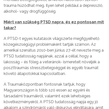
trauma húzódhat meg. Ilyen lehet például a depresszió,
alkohol- vagy drogfüggőség.
Miért van szükség PTSD napra, és ez pontosan mit
takar?
A PTSD-t egyes kutatások világszerte megfigyelhető
közegészségügyi problémaként tartják számon. Az
amerikai szenátus 2010-ben június 27-ét nevezte meg a
PTSD tudatosság napjának, azzal a céllal, hogy a
lakosság – és főleg a veteránok- ismereteit növeljék a
poszttraumás stresszbetegséggel és egyéb traumát
követő állapotokkal kapcsolatban.
A Traumaközpontban fontosnak tartjuk, hogy
Magyarországon is több szó essen az egyéni és
társadalmi traumákról, valamint ezek lehetséges
következményeiről. A PTSD tudatosság napja egy jó
alkalom a szindrómáról való diskurzus elindítására, amit