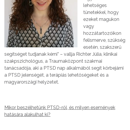
lehetséges
tünetekkel, hogy
ezeket magukon
vagy
hozzátartozóikon
felismerve, szükség
esetén, szakszerű
segítséget tudjanak kérni” – vallja Richter Júlia, klinikai
szakpszichológus, a Traumaközpont szakmai
tanácsadója, aki a PTSD nap alkalmából segít körbejárni
a PTSD jelenségét, a terápiás lehetőségeket és a
magyarországi helyzetet.
Mikor beszélhetünk PTSD-ről, és milyen események
hatására alakulhat ki?