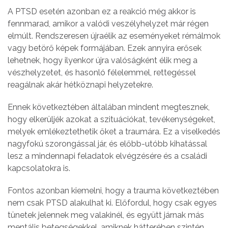
A PTSD esetén azonban ez a reakció még akkor is
fennmarad, amikor a valódi veszélyhelyzet már régen
elmúlt. Rendszeresen újraélik az eseményeket rémálmok
vagy betörő képek formájában. Ezek annyira erősek
lehetnek, hogy ilyenkor újra valóságként élik meg a
vészhelyzetet, és hasonló félelemmel, rettegéssel
reagálnak akár hétköznapi helyzetekre.
Ennek következtében általában mindent megtesznek,
hogy elkerüljék azokat a szituációkat, tevékenységeket,
melyek emlékeztethetik őket a traumára. Ez a viselkedés
nagyfokú szorongással jár, és előbb-utóbb kihatással
lesz a mindennapi feladatok elvégzésére és a családi
kapcsolatokra is.
Fontos azonban kiemelni, hogy a trauma következtében
nem csak PTSD alakulhat ki. Előfordul, hogy csak egyes
tünetek jelennek meg valakinél, és együtt járnak más
mentális betegségekkel, amiknek hátterében szintén