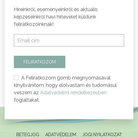
Híreinkről, eseményeinkről és aktuális
képzéseinkről havi hírlevelet küldünk
feliratkozóinknak!
FELIRATKOZOM
A Feliratkozom gomb megnyomásával
kinyilvánítom, hogy elolvastam és tudomásul
veszem az
Adatvédelmi rendelkezésben
foglaltakat.
BETEGJOG
ADATVÉDELEM
JOGI NYILATKOZAT