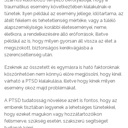
traumatikus esemény következtében kialakulnak-e
tünetek. Ilyen például az esemény jellege, időtartama, az
átélt félelem és tehetetlenség mértéke, vagy a túlélő
alapszemélyisége, korábbi életeseményei, neme,
életkora, a rendelkezésére álló erőforrások, illetve
például az is, hogy milyen gyorsan áll vissza az élet a
megszokott, biztonságos kerékvágásba a
szerencsétlenség után.
Ezeknek az összetett és egymásra is ható faktoroknak
köszönhetően nem könnyű előre megjósolni, hogy kinél
várható a PTSD kialakulása, illetve hogy kinek milyen
esemény okoz majd problémákat.
A PTSD tudatosság növelése azért is fontos, hogy az
emberek tisztában legyenek a lehetséges tünetekkel,
hogy ezeket magukon vagy hozzátartozóikon
felismerve, szükség esetén, szakszerű segítséget
tudjanak kérni.