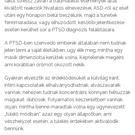
(akut stressz zavar) a traumatikus események által
kiváltott reakciók hivatalos elnevezései. ASD-ről az eset
utáni egy hónapon belül beszélünk, majd a tünetek
fennmaradása, vagy elhúzódott, későbbi jelentkezése
esetén kerülhet sor a PTSD diagnózis felállítására.
A PTSD-ben szenvedő emberek általában nem tudnak
jelen lenni a saját életükben, úgy élik meg, mintha egy
másik dimenzióba kerültek volna. Képtelenek megélni,
ami korábban örömöt okozott nekik.
Gyakran elvesztik az érdeklődésüket a külvilág iránt,
intim kapcsolataik elhalványodhatnak, alvászavaraik
vannak, nehezen tudnak koncentrálni, könnyen felhúzzák
magukat, dühösek. Folyamatos készenlétben vannak,
olyan, mintha benne maradtak volna egy úgynevezett
„túlélő módban”, azaz egy olyan állapotban, ami
vészhelyzet esetén, a túlélés érdekében aktiválódik
bennünk.