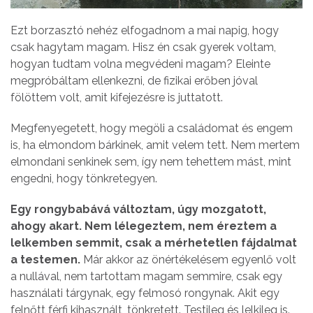
Ezt borzasztó nehéz elfogadnom a mai napig, hogy
csak hagytam magam. Hisz én csak gyerek voltam,
hogyan tudtam volna megvédeni magam? Eleinte
megpróbáltam ellenkezni, de fizikai erőben jóval
fölöttem volt, amit kifejezésre is juttatott.
Megfenyegetett, hogy megöli a családomat és engem
is, ha elmondom bárkinek, amit velem tett. Nem mertem
elmondani senkinek sem, így nem tehettem mást, mint
engedni, hogy tönkretegyen.
Egy rongybabává változtam, úgy mozgatott,
ahogy akart. Nem lélegeztem, nem éreztem a
lelkemben semmit, csak a mérhetetlen fájdalmat
a testemen.
Már akkor az önértékelésem egyenlő volt
a nullával, nem tartottam magam semmire, csak egy
használati tárgynak, egy felmosó rongynak. Akit egy
felnőtt férfi kihasznált, tönkretett. Testileg és lelkileg is.