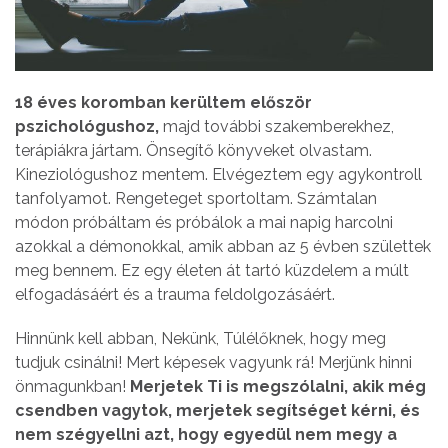
18 éves koromban kerültem először
pszichológushoz,
majd további szakemberekhez,
terápiákra jártam. Önsegítő könyveket olvastam.
Kineziológushoz mentem. Elvégeztem egy agykontroll
tanfolyamot. Rengeteget sportoltam. Számtalan
módon próbáltam és próbálok a mai napig harcolni
azokkal a démonokkal, amik abban az 5 évben születtek
meg bennem. Ez egy életen át tartó küzdelem a múlt
elfogadásáért és a trauma feldolgozásáért.
Hinnünk kell abban, Nekünk, Túlélőknek, hogy meg
tudjuk csinálni! Mert képesek vagyunk rá! Merjünk hinni
önmagunkban!
Merjetek Ti is megszólalni, akik még
csendben vagytok, merjetek segítséget kérni, és
nem szégyellni azt, hogy egyedül nem megy a