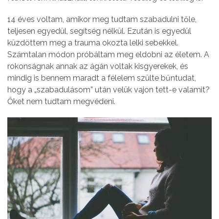
14 éves voltam, amikor meg tudtam szabadulni tőle,
teljesen egyedül, segítség nélkül. Ezután is egyedül
küzdöttem meg a trauma okozta lelki sebekkel.
Számtalan módon próbáltam meg eldobni az életem. A
rokonságnak annak az ágán voltak kisgyerekek, és
mindig is bennem maradt a félelem szülte bűntudat,
hogy a „szabadulásom” után velük vajon tett-e valamit?
Őket nem tudtam megvédeni.