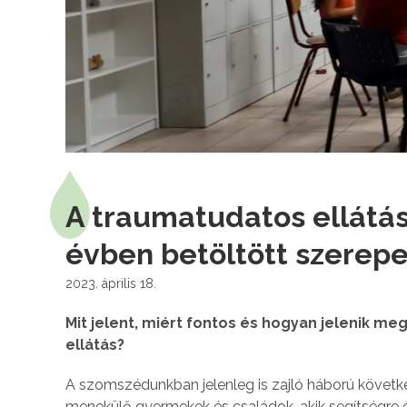
A traumatudatos ellátás
évben betöltött szerep
2023. április 18.
Mit jelent, miért fontos és hogyan jelenik 
ellátás?
A szomszédunkban jelenleg is zajló háború követk
menekülő gyermekek és családok, akik segítségre 