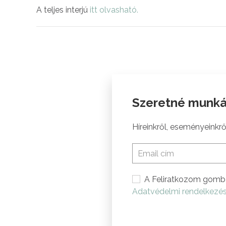
A teljes interjú
itt olvasható.
Szeretné munká
Híreinkről, eseményeinkről
A Feliratkozom gomb 
Adatvédelmi rendelkezé