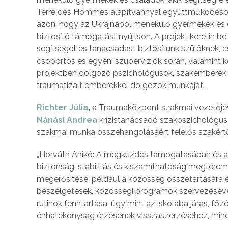
Terre des Hommes alapítvánnyal együttműködésb
azon, hogy az Ukrajnából menekülő gyermekek és c
biztosító támogatást nyújtson. A projekt keretin be
segítséget és tanácsadást biztosítunk szülőknek,
csoportos és egyéni szupervíziók során, valamint 
projektben dolgozó pszichológusok, szakemberek, 
traumatizált emberekkel dolgozók munkáját.
Richter Júlia
,
a Traumaközpont szakmai vezetőjév
Nánási Andrea
krízistanácsadó szakpszichológus
szakmai munka összehangolásáért felelős szakért
„Horváth Anikó: A megküzdés támogatásában és a 
biztonság, stabilitás és kiszámíthatóság megterem
megerősítése, például a közösség összetartására é
beszélgetések, közösségi programok szervezéséve
rutinok fenntartása, úgy mint az iskolába járás, fő
énhatékonyság érzésének visszaszerzéséhez, mind 