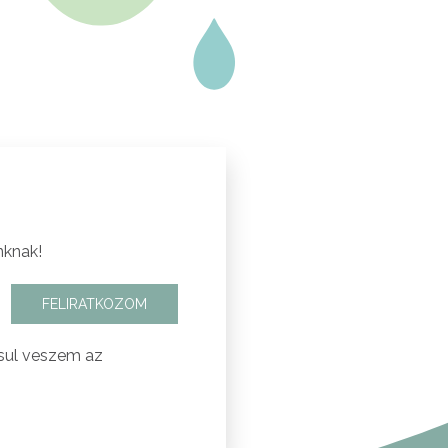
nknak!
FELIRATKOZOM
sul veszem az