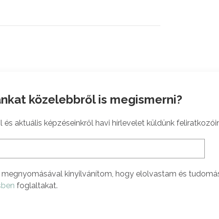
nkat közelebbről is megismerni?
 és aktuális képzéseinkről havi hírlevelet küldünk feliratkozói
megnyomásával kinyilvánítom, hogy elolvastam és tudomá
sben
foglaltakat.