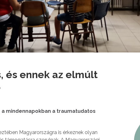
, és ennek az elmúlt
e
meg a mindennapokban a traumatudatos
eztében Magyarországra is érkeznek olyan
és támogatásra szorulnak. A Magyarországi