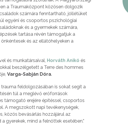
en a Traumaközpont közösen dolgozik
saládok számára fenntartható, jóllétüket
lül egyéni és csoportos pszichológiai
 családoknak és a gyermekek számára,
képzések tartása révén támogatjuk a
önkéntesek és az ellátóhelyeken a
el és munkatársaival,
Horváth Anikó
és
okkal beszélgetett a Terre des hommes
ője,
Varga-Sabján Dóra
.
trauma feldolgozásában is sokat segít a
tésén túl a meglévő erőforrások
s támogató erejére építéssel, csoportos
l. A megszokott napi tevékenységek,
zés, közös bevásárlás hozzájárul az
a gyerekek, mind a felnőttek esetében.”