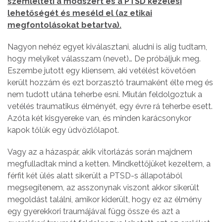
szemlélteti a módszert és a PTSD kezelési
lehetőségét és meséld el (az etikai
megfontolásokat betartva).
Nagyon nehéz egyet kiválasztani, aludni is alig tudtam,
hogy melyiket válasszam (nevet)… De próbáljuk meg.
Eszembe jutott egy kliensem, aki vetélést követően
került hozzám és ezt borzasztó traumaként élte meg és
nem tudott utána teherbe esni. Miután feldolgoztuk a
vetélés traumatikus élményét, egy évre rá teherbe esett.
Azóta két kisgyereke van, és minden karácsonykor
kapok tőlük egy üdvözlőlapot.
Vagy az a házaspár, akik vitorlázás során majdnem
megfulladtak mind a ketten. Mindkettőjüket kezeltem, a
férfit két ülés alatt sikerült a PTSD-s állapotából
megsegítenem, az asszonynak viszont akkor sikerült
megoldást találni, amikor kiderült, hogy ez az élmény
egy gyerekkori traumájával függ össze és azt a