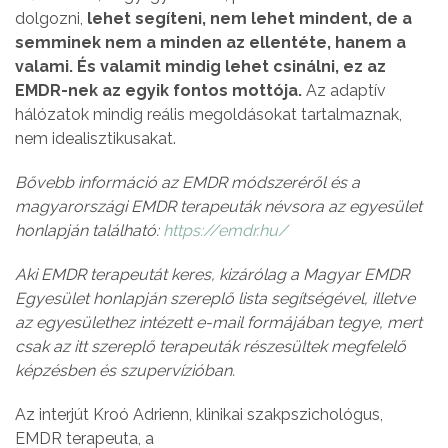
dolgozni,
lehet segíteni, nem lehet mindent, de a
semminek nem a minden az ellentéte, hanem a
valami. És valamit mindig lehet csinálni, ez az
EMDR-nek az egyik fontos mottója.
Az adaptív
hálózatok mindig reális megoldásokat tartalmaznak,
nem idealisztikusakat.
Bővebb információ az EMDR módszeréről és a
magyarországi EMDR terapeuták névsora az egyesület
honlapján található:
https://emdr.hu/
Aki EMDR terapeutát keres, kizárólag a Magyar EMDR
Egyesület honlapján szereplő lista segítségével, illetve
az egyesülethez intézett e-mail formájában tegye, mert
csak az itt szereplő terapeuták részesültek megfelelő
képzésben és szupervízióban.
Az interjút Kroó Adrienn, klinikai szakpszichológus,
EMDR terapeuta, a