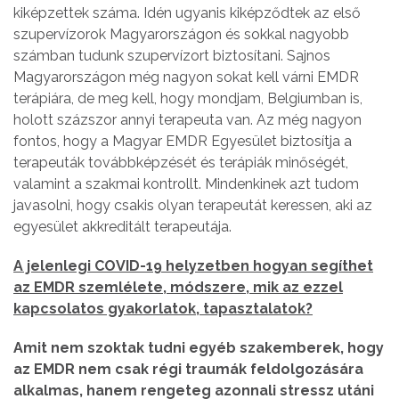
kiképzettek száma. Idén ugyanis kiképződtek az első
szupervízorok Magyarországon és sokkal nagyobb
számban tudunk szupervízort biztosítani. Sajnos
Magyarországon még nagyon sokat kell várni EMDR
terápiára, de meg kell, hogy mondjam, Belgiumban is,
holott százszor annyi terapeuta van. Az még nagyon
fontos, hogy a Magyar EMDR Egyesület biztosítja a
terapeuták továbbképzését és terápiák minőségét,
valamint a szakmai kontrollt. Mindenkinek azt tudom
javasolni, hogy csakis olyan terapeutát keressen, aki az
egyesület akkreditált terapeutája.
A jelenlegi COVID-19 helyzetben hogyan segíthet
az EMDR szemlélete, módszere, mik az ezzel
kapcsolatos gyakorlatok, tapasztalatok?
Amit nem szoktak tudni egyéb szakemberek, hogy
az EMDR nem csak régi traumák feldolgozására
alkalmas, hanem rengeteg azonnali stressz utáni