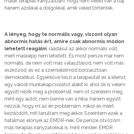
másik terápiás irányzatban), hogy nem veled van a baj,
hanem azokkal a dolgokkal, amik veled történtek.
A lényeg, hogy te normális vagy, viszont olyan
abnormis hatás ért, amire csak abnormis módon
lehetett reagálni
, ráadásul az akkor normális volt,
mert másképp nem lehetett. És most persze már nem
normális, de nem volt más választásod, nem volt más
eszközöd, és ez a szemléletmód borzasztóan
demokratikus. Egyenlővé teszi a terapeutát és a klienst,
egy valódi munkakapcsolatot alakít ki, ahol ők is velem
együtt nézik meg a problémát, nem őt szerelem meg,
mint egy autót, nem benne van a hiba, hanem együtt
nézzük, hogy mi az én problémám, mikor és miért
kezdődött, mit tanultam meg akkor. Szerintem ezek a
hatalmas előnyei az EMDR-nek. De persze ötvözöm
más terápiás irányzatokkal is, mint minden EMDR