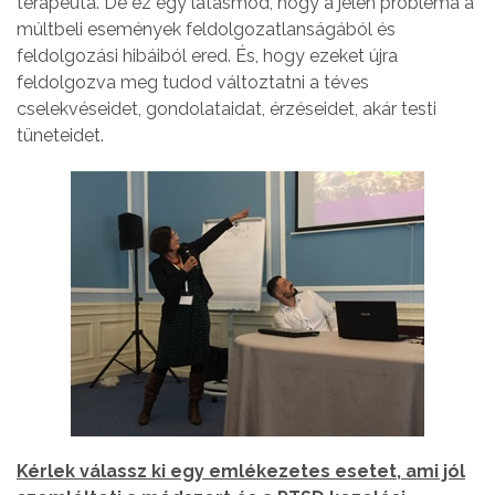
terapeuta. De ez egy látásmód, hogy a jelen probléma a
múltbeli események feldolgozatlanságából és
feldolgozási hibáiból ered. És, hogy ezeket újra
feldolgozva meg tudod változtatni a téves
cselekvéseidet, gondolataidat, érzéseidet, akár testi
tüneteidet.
Kérlek válassz ki egy emlékezetes esetet, ami jól