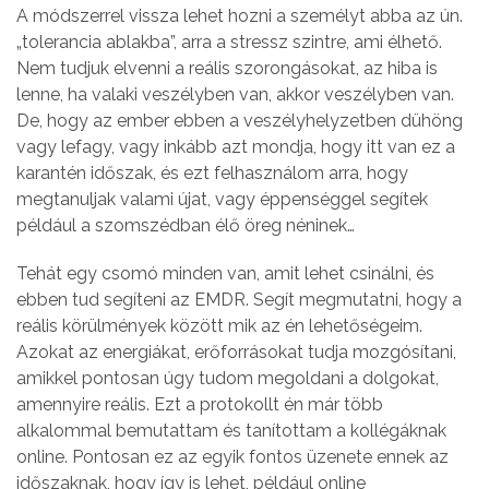
A módszerrel vissza lehet hozni a személyt abba az ún.
„tolerancia ablakba”, arra a stressz szintre, ami élhető.
Nem tudjuk elvenni a reális szorongásokat, az hiba is
lenne, ha valaki veszélyben van, akkor veszélyben van.
De, hogy az ember ebben a veszélyhelyzetben dühöng
vagy lefagy, vagy inkább azt mondja, hogy itt van ez a
karantén időszak, és ezt felhasználom arra, hogy
megtanuljak valami újat, vagy éppenséggel segítek
például a szomszédban élő öreg néninek…
Tehát egy csomó minden van, amit lehet csinálni, és
ebben tud segíteni az EMDR. Segít megmutatni, hogy a
reális körülmények között mik az én lehetőségeim.
Azokat az energiákat, erőforrásokat tudja mozgósítani,
amikkel pontosan úgy tudom megoldani a dolgokat,
amennyire reális. Ezt a protokollt én már több
alkalommal bemutattam és tanítottam a kollégáknak
online. Pontosan ez az egyik fontos üzenete ennek az
időszaknak, hogy így is lehet, például online