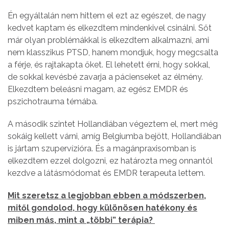
Én egyáltalán nem hittem el ezt az egészet, de nagy
kedvet kaptam és elkezdtem mindenkivel csinálni. Sőt
már olyan problémákkal is elkezdtem alkalmazni, ami
nem klasszikus PTSD, hanem mondjuk, hogy megcsalta
a férje, és rajtakapta őket. El lehetett érni, hogy sokkal,
de sokkal kevésbé zavarja a pácienseket az élmény.
Elkezdtem beleásni magam, az egész EMDR és
pszichotrauma témába.
A második szintet Hollandiában végeztem el, mert még
sokáig kellett várni, amíg Belgiumba bejött, Hollandiában
is jártam szupervízióra. És a magánpraxisomban is
elkezdtem ezzel dolgozni, ez határozta meg onnantól
kezdve a látásmódomat és EMDR terapeuta lettem.
Mit szeretsz a legjobban ebben a módszerben,
mitől gondolod, hogy különösen hatékony és
miben más, mint a „többi” terápia?