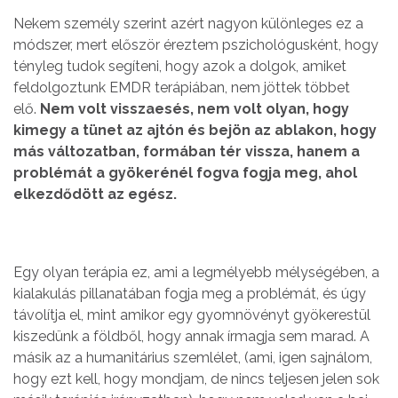
Nekem személy szerint azért nagyon különleges ez a
módszer, mert először éreztem pszichológusként, hogy
tényleg tudok segíteni, hogy azok a dolgok, amiket
feldolgoztunk EMDR terápiában, nem jöttek többet
elő.
Nem volt visszaesés, nem volt olyan, hogy
kimegy a tünet az ajtón és bejön az ablakon, hogy
más változatban, formában tér vissza, hanem a
problémát a gyökerénél fogva fogja meg, ahol
elkezdődött az egész.
Egy olyan terápia ez, ami a legmélyebb mélységében, a
kialakulás pillanatában fogja meg a problémát, és úgy
távolítja el, mint amikor egy gyomnövényt gyökerestül
kiszedünk a földből, hogy annak írmagja sem marad. A
másik az a humanitárius szemlélet, (ami, igen sajnálom,
hogy ezt kell, hogy mondjam, de nincs teljesen jelen sok