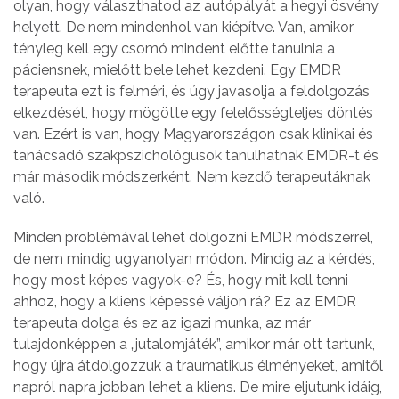
olyan, hogy választhatod az autópályát a hegyi ösvény
helyett. De nem mindenhol van kiépítve. Van, amikor
tényleg kell egy csomó mindent előtte tanulnia a
páciensnek, mielőtt bele lehet kezdeni. Egy EMDR
terapeuta ezt is felméri, és úgy javasolja a feldolgozás
elkezdését, hogy mögötte egy felelősségteljes döntés
van. Ezért is van, hogy Magyarországon csak klinikai és
tanácsadó szakpszichológusok tanulhatnak EMDR-t és
már második módszerként. Nem kezdő terapeutáknak
való.
Minden problémával lehet dolgozni EMDR módszerrel,
de nem mindig ugyanolyan módon. Mindig az a kérdés,
hogy most képes vagyok-e? És, hogy mit kell tenni
ahhoz, hogy a kliens képessé váljon rá? Ez az EMDR
terapeuta dolga és ez az igazi munka, az már
tulajdonképpen a „jutalomjáték”, amikor már ott tartunk,
hogy újra átdolgozzuk a traumatikus élményeket, amitől
napról napra jobban lehet a kliens. De mire eljutunk idáig,