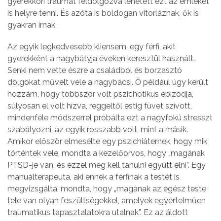
gyerekkori traumát feldolgozva lehetett ezt az emléket
is helyre tenni. És azóta is boldogan vitorláznak, ők is
gyakran írnak.
Az egyik legkedvesebb kliensem, egy férfi, akit
gyerekként a nagybátyja éveken keresztül használt.
Senki nem vette észre a családból és borzasztó
dolgokat művelt vele a nagybácsi. Ő például úgy került
hozzám, hogy többször volt pszichotikus epizódja,
súlyosan el volt hízva, reggeltől estig füvet szívott,
mindenféle módszerrel próbálta ezt a nagyfokú stresszt
szabályozni, az egyik rosszabb volt, mint a másik.
Amikor először elmesélte egy pszichiáternek, hogy mik
történtek vele, mondta a kezelőorvos, hogy „magának
PTSD-je van, és ezzel meg kell tanulni együtt élni”. Egy
manuálterapeuta, aki ennek a férfinak a testét is
megvizsgálta, mondta, hogy „magának az egész teste
tele van olyan feszültségekkel, amelyek egyértelműen
traumatikus tapasztalatokra utalnak”. Ez az áldott