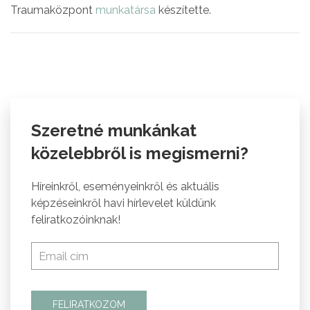
Traumaközpont
munkatársa
készítette.
Szeretné munkánkat
közelebbről is megismerni?
Híreinkről, eseményeinkről és aktuális
képzéseinkről havi hírlevelet küldünk
feliratkozóinknak!
FELIRATKOZOM