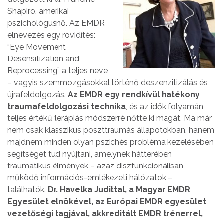
Shapiro, amerikai
pszichológusnő. Az EMDR
elnevezés egy rövidítés:
“Eye Movement
Desensitization and
Reprocessing” a teljes neve
– vagyis szemmozgásokkal történő deszenzitizálás és
újrafeldolgozás.
Az EMDR egy rendkívül hatékony
traumafeldolgozási technika
, és az idők folyamán
teljes értékű terápiás módszerré nőtte ki magát. Ma már
nem csak klasszikus poszttraumás állapotokban, hanem
majdnem minden olyan pszichés probléma kezelésében
segítséget tud nyújtani, amelynek hátterében
traumatikus élmények – azaz diszfunkcionálisan
működő információs-emlékezeti hálózatok –
találhatók.
Dr. Havelka Judittal, a Magyar EMDR
Egyesület elnökével, az Európai EMDR egyesület
vezetőségi tagjával, akkreditált EMDR trénerrel,