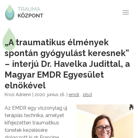
„A traumatikus élmények
spontán gyógyulást keresnek”
– interjú Dr. Havelka Judittal, a
Magyar EMDR Egyesület
elnökével
Kroó Adrienn | 2020. június 16. |
emdr
,
ptsd
Az EMDR egy viszonylag új
terápiás technika, amelyet
kifejezetten traumatikus
tünetek kezelésére
dolgozott ki dr. Francine