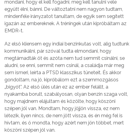
mondani, hogy el kell fogadni, meg kell tanulni vele
együtt élni, bánni. De változtatni nem nagyon tudtam,
mindenféle irányzatot tanultam, de egyik sem segített
igazán az embereknek. A tréningek után kipróbáltam az
EMDR-t.
Az első kliensem egy indiai benzinkutas volt, alig tudtunk
kommunikálni, pár szóval tudta elmondani, hogy
megtámadták őt és azóta nem tud semmit csinálni, se
aludni, se enni, semmit nem csinál, a családja már meg
sem ismeri, leírta a PTSD klasszikus tüneteit. És akkor
gondoltam, na jó, kipróbálom ezt a szemmozgásos
„bigyót”. Az első ülés után ez az ember felállt, a
nyakamba borult, szabályosan, olyan benzin szaga volt,
hogy majdnem elájultam és közölte, hogy köszöni
szépen jól van. Mondtam, hogy jöjjön vissza, ez nem
létezik, ilyen nincs, de nem jött vissza, és én még fel is
hívtam, és ő mondta, hogy azért nem jön többet, mert
köszöni szépen jól van.