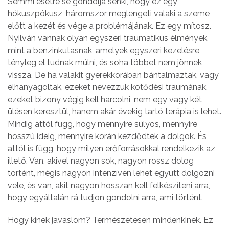
Semmi esetre se gondolja senki, hogy ez egy
hókuszpókusz, háromszor meglengeti valaki a szeme
előtt a kezét és vége a problémájának. Ez egy mítosz.
Nyilván vannak olyan egyszeri traumatikus élmények,
mint a benzinkutasnak, amelyek egyszeri kezelésre
tényleg el tudnak múlni, és soha többet nem jönnek
vissza. De ha valakit gyerekkorában bántalmaztak, vagy
elhanyagoltak, ezeket nevezzük kötődési traumának,
ezeket bizony végig kell harcolni, nem egy vagy két
ülésen keresztül, hanem akár évekig tartó terápia is lehet.
Mindig attól függ, hogy mennyire súlyos, mennyire
hosszú ideig, mennyire korán kezdődtek a dolgok. És
attól is függ, hogy milyen erőforrásokkal rendelkezik az
illető. Van, akivel nagyon sok, nagyon rossz dolog
történt, mégis nagyon intenzíven lehet együtt dolgozni
vele, és van, akit nagyon hosszan kell felkészíteni arra,
hogy egyáltalán rá tudjon gondolni arra, ami történt.
Hogy kinek javaslom? Természetesen mindenkinek. Ez