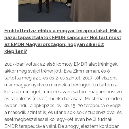
Említetted az előbb a magyar terapeutákat. Mik a
hazai tapasztalatok EMDR kapcsán? Hol tart most
az EMDR Magyarországon, hogyan sikerült
kiépíteni?
2013-ban voltak az első komoly EMDR alaptréningek,
akkor még svájci tréner jött, Eva Zimmerman, és ő
tartotta meg az 1-es és 2-es szintet. 2017-től viszont
már magyar nyelven mennek a tréningek, én tartom a
két alaptréninget, trénerré avanzsáltam magam hosszú
és fájdalmas (nevet) munka hatására. Most már minden
évben indul alapképzés, évi kb. 15-20 terapeuta elvégzi
a második szintet is, és utána sok-sok szupervízióval és
esetmegbeszéléssel kb. egy-két éven belül tudnak
EMDR terapeutává válni. De ahogy jeleztem korábban,