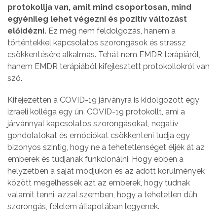
protokollja van, amit mind csoportosan, mind
egyénileg lehet végezni és pozitív változást
előidézni.
Ez még nem feldolgozás, hanem a
történtekkel kapcsolatos szorongások és stressz
csökkentésére alkalmas. Tehát nem EMDR terápiáról,
hanem EMDR terápiából kifejlesztett protokollokról van
szó.
Kifejezetten a COVID-19 járványra is kidolgozott egy
izraeli kolléga egy ún. COVID-19 protokollt, ami a
járvánnyal kapcsolatos szorongásokat, negatív
gondolatokat és emóciókat csökkenteni tudja egy
bizonyos szintig, hogy ne a tehetetlenséget éljék át az
emberek és tudjanak funkcionálni. Hogy ebben a
helyzetben a saját módjukon és az adott körülmények
között megélhessék azt az emberek, hogy tudnak
valamit tenni, azzal szemben, hogy a tehetetlen düh,
szorongás, félelem állapotában legyenek.