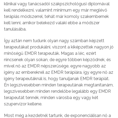
klinikai vagy tanácsadói szakpszichológusi diplomával
kell rendelkezni, valamint minimum egy már meglévő
terápiás módszerrel, tehát már komoly szakembernek
kell lenni, amikor belekezd valaki ebbe a módszer
tanulásába.
Így aztán nem tudunk olyan nagy számban képzett
terapeutákat produkálni, viszont a kiképzettek nagyon jó
minőségű EMDR terapeuták. Magas a léc, ezért
nincsenek olyan sokan, de egyre többen képződnek, és
mivel nő az EMDR népszerűsége, egyre nagyobb az
igény az embereknél az EMDR terápiára, így egyre nő az
igény terapeutáknál is, hogy tanuljanak EMDR terápiát.
Én legszívesebben minden terapeutának megtanítanám,
legszívesebben minden rendelőbe legalább egy EMDR
terapeutát tennék, minden városba egy vagy két
szupervízor kellene.
Most még a kezdetnél tartunk, de exponenciálisan nő a