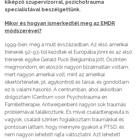
kiképző szupervízorral, pszichotrauma
specialistával beszélgettünk.
Mikor és hogyan ismerkedtél meg az EMDR
módszerével?
1999-ben, még a múlt évszázadban. Az első amerikai
trénerek 92-93-tól kezdtek el Európába jönni és az első
trénerek egyike Gerald Puck Belgiumba jött. Őszintén
megmondom, én először nagyon bizalmatlan voltam,
mert nagyon amerikai volt, mint az amerikai
sikertörténetek, pl. agykontroll és társai, és gondoltam
ez is valami hasonló. A centrumban, ahol akkoriban
dolgoztam (Centrum voor Psychotrauma en
Familietherapie, Antwerpenben) nagyon sok traumás
problémával találkoztunk. És mivel családterapeuta is
vagyok, családi szinten foglalkoztam traumákkal és
pontosan láttam, hogy mennyire gyakori a PTSD, és
nem nagyon lehetett rajta változtatni. Azt lehetett