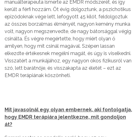
manuálterapeuta ismerte az EMDR módszerét, és így
került a férfi hozzám. Öt évig dolgoztunk, a pszichotikus
epizódoknak vége lett, lefogyott 45 kilót, feldolgoztuk
az összes borzalmas élményét, nagyon kemény munka
volt, nagyon megszenvedte, de nagy bátorsággal végig
csinálta. És végre megértette, hogy miért olyan ő
amilyen, hogy mit csinál magával. Szépen lassan
elkezdte értékesnek megélni magát, és úgy is viselkedni.
Visszatért a munkájához, egy nagyon okos fizikusról van
szó, lett barátnője, és visszakapta az életét – ezt az
EMDR terápiának köszönheti.
Mit javasolnál egy olyan embernek, aki fontolgatja,
hogy EMDR terápiára jelentkezne, mit gondoljon
át?