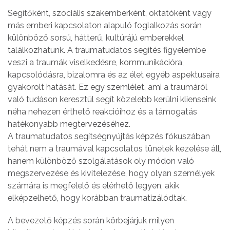
Segítőként, szociális szakemberként, oktatóként vagy
más emberi kapcsolaton alapuló foglalkozás során
különböző sorsú, hátterű, kultúrájú emberekkel
találkozhatunk. A traumatudatos segítés figyelembe
veszi a traumák viselkedésre, kommunikációra,
kapcsolódásra, bizalomra és az élet egyéb aspektusaira
gyakorolt hatását. Ez egy szemlélet, ami a traumáról
való tudáson keresztül segít közelebb kerülni klienseink
néha nehezen érthető reakcióihoz és a támogatás
hatékonyabb megtervezéséhez.
A traumatudatos segítségnyújtás képzés fókuszában
tehát nem a traumával kapcsolatos tünetek kezelése áll,
hanem különböző szolgálatások oly módon való
megszervezése és kivitelezése, hogy olyan személyek
számára is megfelelő és elérhető legyen, akik
elképzelhető, hogy korábban traumatizálódtak.
A bevezető képzés során körbejárjuk milyen