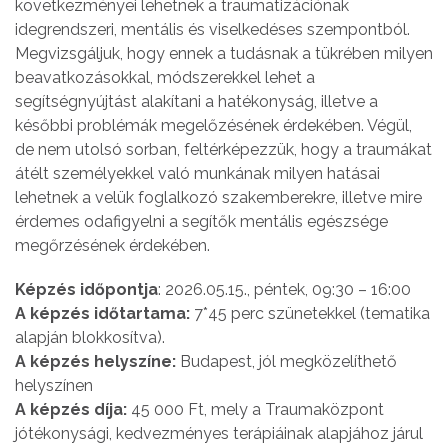
következményei lehetnek a traumatizációnak
idegrendszeri, mentális és viselkedéses szempontból.
Megvizsgáljuk, hogy ennek a tudásnak a tükrében milyen
beavatkozásokkal, módszerekkel lehet a
segítségnyújtást alakítani a hatékonyság, illetve a
későbbi problémák megelőzésének érdekében. Végül,
de nem utolsó sorban, feltérképezzük, hogy a traumákat
átélt személyekkel való munkának milyen hatásai
lehetnek a velük foglalkozó szakemberekre, illetve mire
érdemes odafigyelni a segítők mentális egészsége
megőrzésének érdekében.
Képzés időpontja
: 2026.05.15., péntek, 09:30 – 16:00
A képzés időtartama:
7*45 perc szünetekkel (tematika
alapján blokkosítva).
A képzés helyszíne:
Budapest, jól megközelíthető
helyszínen
A képzés díja:
45 000 Ft, mely a Traumaközpont
jótékonysági, kedvezményes terápiáinak alapjához járul