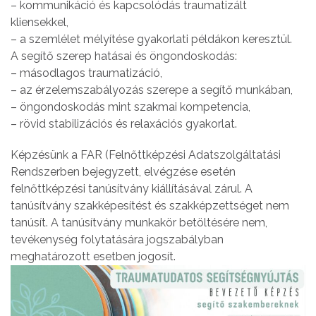
– kommunikáció és kapcsolódás traumatizált
kliensekkel,
– a szemlélet mélyítése gyakorlati példákon keresztül.
A segítő szerep hatásai és öngondoskodás:
– másodlagos traumatizáció,
– az érzelemszabályozás szerepe a segítő munkában,
– öngondoskodás mint szakmai kompetencia,
– rövid stabilizációs és relaxációs gyakorlat.
Képzésünk a FAR (Felnőttképzési Adatszolgáltatási
Rendszerben bejegyzett, elvégzése esetén
felnőttképzési tanúsítvány kiállításával zárul. A
tanúsítvány szakképesítést és szakképzettséget nem
tanúsít. A tanúsítvány munkakör betöltésére nem,
tevékenység folytatására jogszabályban
meghatározott esetben jogosít.