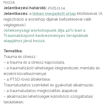
hozzá.
Jelentkezési határidő:
2025.11.14.
Jelentkezés:
a
linken megadott űrlap
kitöltésével. (A
regisztráció a worskhop díjának befizetésével válik
véglegessé.)
Jótékonysági workshopunk díja 40%-ban a
Traumaközpont kedvezményes terápiáinak
alapjához járul hozzá.
Tematika:
Trauma és stressz :
– a trauma és a stressz kapcsolata,
– a traumatizáció lehetséges idegrendszeri, mentális és
érzelmi következményei
– a PTSD rövid áttekintése.
Traumatudatos szemlélet és gyakorlati alkalmazás:
– a traumatudatos megközelítés alapelvei,
– alkalmazási lehetőségek különböző szolgáltatási
területeken,