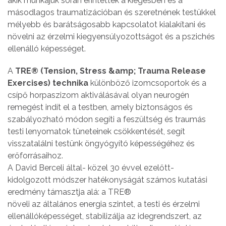
akik munkájuk során érintettek a kiégésben és a
másodlagos traumatizációban és szeretnének testükkel
mélyebb és barátságosabb kapcsolatot kialakítani és
növelni az érzelmi kiegyensúlyozottságot és a pszichés
ellenálló képességet.
A
TRE® (Tension, Stress &amp; Trauma Release
Exercises) technika
különböző izomcsoportok és a
csípő horpaszizom aktiválásával olyan neurogén
remegést indít el a testben, amely biztonságos és
szabályozható módon segíti a feszültség és traumás
testi lenyomatok tüneteinek csökkentését, segít
visszatalálni testünk öngyógyító képességéhez és
erőforrásaihoz.
A David Berceli által- közel 30 évvel ezelőtt-
kidolgozott módszer hatékonyságát számos kutatási
eredmény támasztja alá: a TRE®
növeli az általános energia szintet, a testi és érzelmi
ellenállóképességet, stabilizálja az idegrendszert, az