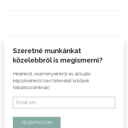
Szeretné munkánkat
közelebbről is megismerni?
Híreinkről, eseményeinkről és aktuális
képzéseinkről havi hírlevelet küldünk
feliratkozóinknak!
FELIRATKOZOM