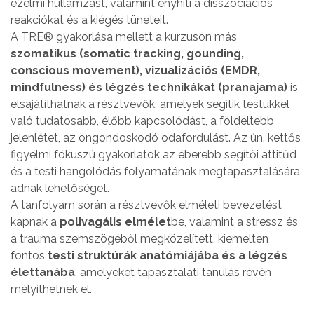
ézelmi hullámzást, valamint enyhíti a disszociációs
reakciókat és a kiégés tüneteit.
A TRE® gyakorlása mellett a kurzuson más
szomatikus (somatic tracking, gounding,
conscious movement), vizualizációs (EMDR,
mindfulness) és légzés technikákat (pranajama)
is
elsajátíthatnak a résztvevők, amelyek segítik testükkel
való tudatosabb, élőbb kapcsolódást, a földeltebb
jelenlétet, az öngondoskodó odafordulást. Az ún. kettős
figyelmi fókuszú gyakorlatok az éberebb segítői attitűd
és a testi hangolódás folyamatának megtapasztalására
adnak lehetőséget.
A tanfolyam során a résztvevők elméleti bevezetést
kapnak a
polivagális elmélet
be, valamint a stressz és
a trauma szemszögéből megközelített, kiemelten
fontos
testi struktúrák anatómiájába és a légzés
élettanába
, amelyeket tapasztalati tanulás révén
mélyíthetnek el.