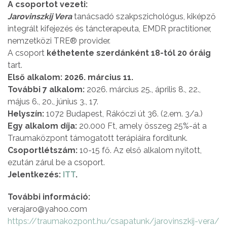
A csoportot vezeti:
Jarovinszkij Vera
tanácsadó szakpszichológus, kiképző
integrált kifejezés és táncterapeuta, EMDR practitioner,
nemzetközi TRE® provider.
A csoport
kéthetente szerdánként 18-tól 20 óráig
tart.
Első alkalom: 2026. március 11.
További 7 alkalom:
2026. március 25., április 8., 22.,
május 6., 20., június 3., 17.
Helyszín:
1072 Budapest, Rákóczi út 36. (2.em. 3/a.)
Egy alkalom díja:
20.000 Ft, amely összeg 25%-át a
Traumaközpont támogatott terápiáira fordítunk.
Csoportlétszám:
10-15 fő. Az első alkalom nyitott,
ezután zárul be a csoport.
Jelentkezés:
ITT
.
További információ:
verajaro@yahoo.com
https://traumakozpont.hu/csapatunk/jarovinszkij-vera/