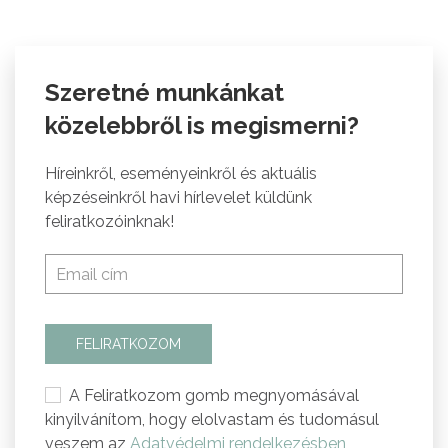
Szeretné munkánkat
közelebbről is megismerni?
Híreinkről, eseményeinkről és aktuális
képzéseinkről havi hírlevelet küldünk
feliratkozóinknak!
FELIRATKOZOM
A Feliratkozom gomb megnyomásával
kinyilvánítom, hogy elolvastam és tudomásul
veszem az
Adatvédelmi rendelkezésben