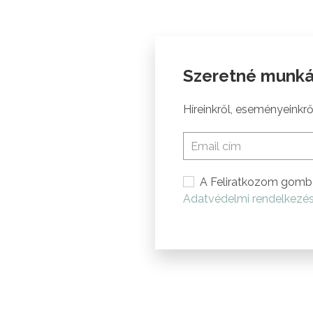
Szeretné munká
Híreinkről, eseményeinkről
A Feliratkozom gomb 
Adatvédelmi rendelkezé