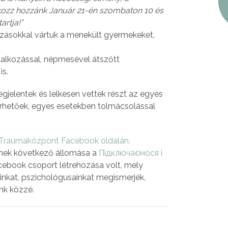
akozz hozzánk Január 21-én szombaton 10 és
artja!”
zásokkal vártuk a menekült gyermekeket,
lalkozással, népmesével átszőtt
is.
jelentek és lelkesen vettek részt az egyes
rhetőek, egyes esetekben tolmácsolással
Traumaközpont Facebook oldalán.
nnek következő állomása a
Підключаємоcя і
ebook csoport létrehozása volt, mely
inkat, pszichológusainkat megismerjék,
nk közzé.