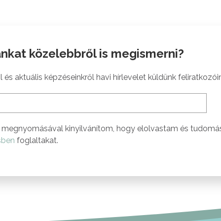
nkat közelebbről is megismerni?
 és aktuális képzéseinkről havi hírlevelet küldünk feliratkozói
megnyomásával kinyilvánítom, hogy elolvastam és tudomá
sben
foglaltakat.