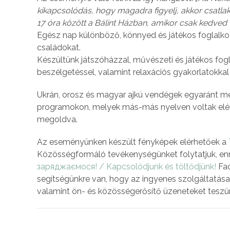
kikapcsolódás, hogy magadra figyelj, akkor csatl
17 óra között a Bálint Házban, amikor csak kedved t
Egész nap különböző, könnyed és játékos foglalko
családokat.
Készültünk játszóházzal, művészeti és játékos fog
beszélgetéssel, valamint relaxációs gyakorlatokkal 
Ukrán, orosz és magyar ajkú vendégek egyaránt meg
programokon, melyek más-más nyelven voltak elé
megoldva.
Az eseményünken készült fényképek elérhetőek a
Közösségformáló tevékenységünket folytatjuk, e
заряджаємося! / Kapcsolódjunk és töltődjünk!
Fac
segítségünkre van, hogy az ingyenes szolgáltatása
valamint ön- és közösségerősítő üzeneteket teszü