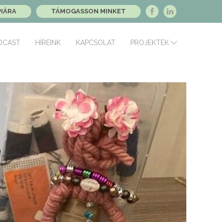
PIÁRA
TÁMOGASSON MINKET
DCAST
HÍREINK
KAPCSOLAT
PROJEKTEK