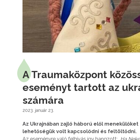
A Traumaközpont közös
eseményt tartott az uk
számára
2023. január 23.
Az Ukrajnában zajló háború elől menekülőket 
lehetőségük volt kapcsolódni és feltöltődni.
Az eseményre való felhívás így hangzott: „
Ha Neked