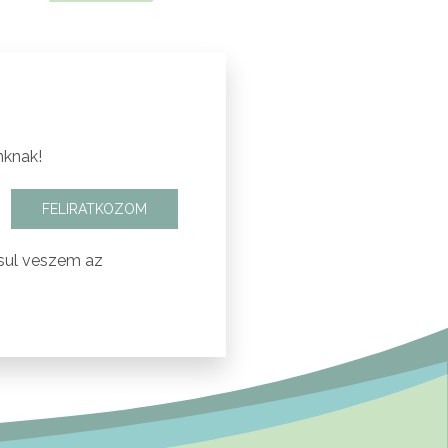
nknak!
FELIRATKOZOM
sul veszem az