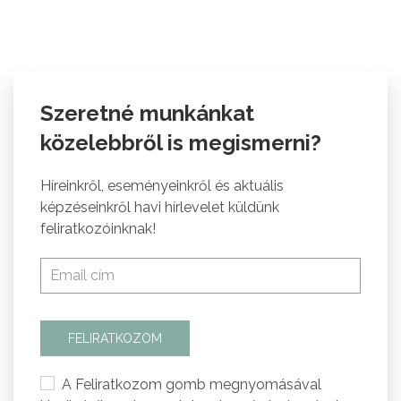
Szeretné munkánkat
közelebbről is megismerni?
Híreinkről, eseményeinkről és aktuális
képzéseinkről havi hírlevelet küldünk
feliratkozóinknak!
FELIRATKOZOM
A Feliratkozom gomb megnyomásával