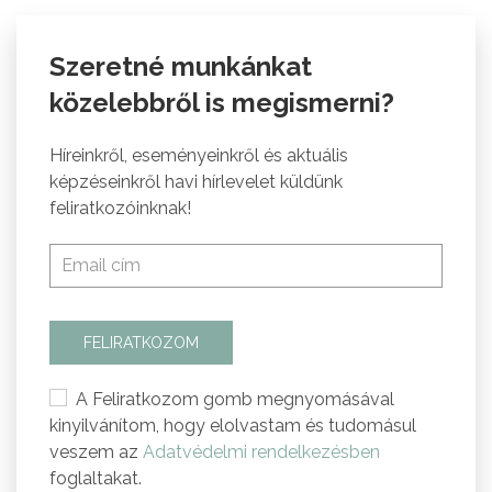
Szeretné munkánkat
közelebbről is megismerni?
Híreinkről, eseményeinkről és aktuális
képzéseinkről havi hírlevelet küldünk
feliratkozóinknak!
FELIRATKOZOM
A Feliratkozom gomb megnyomásával
kinyilvánítom, hogy elolvastam és tudomásul
veszem az
Adatvédelmi rendelkezésben
foglaltakat.