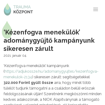
‘Kézenfogva menekülők’
adománygyűjtő kampányunk
sikeresen zárult
2021. január 04.
‘Kézenfogva menekülők’ kampányunk
(
https://adjukossze.hu/adomanygyujtes/kezenfogva-
menekulok-2134
) sikeresen zárult: segítségetekkel
322.000 Forint gyűlt össze
arra, hogy minél több
túlélőt tudjunk támogatni a a családon belüli erőszak
feldolgozásának útján! Szeretnénk megköszönni minden
kedves adakozónak, a NIOK Alapítványnak a támogató