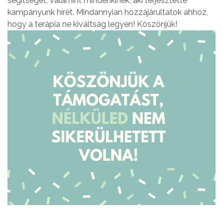
segítséget, valamint mindenkinek, aki terjesztette
kampányunk hírét. Mindannyian hozzájárultatok ahhoz,
hogy a terápia ne kiváltság legyen! Köszönjük!