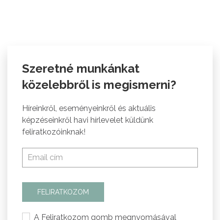
Szeretné munkánkat
közelebbről is megismerni?
Híreinkről, eseményeinkről és aktuális
képzéseinkről havi hírlevelet küldünk
feliratkozóinknak!
FELIRATKOZOM
A Feliratkozom gomb megnyomásával