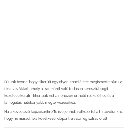
Bízunk benne, hogy sikerült egy olyan szemléletet megismertetnünk a
résztvevőkkel, amely a traumáról való tudáson keresztül segít
közelebb kerülni klienseik néha nehezen érthető reakcióihoz és a
támogatás hatékonyabb megtervezéséhez.
Ha a következő képzésünkre Te is eljönnél, iratkozz fel a hírlevelünkre,
hogy ne maradj le a következő időpontra való regisztrációról!