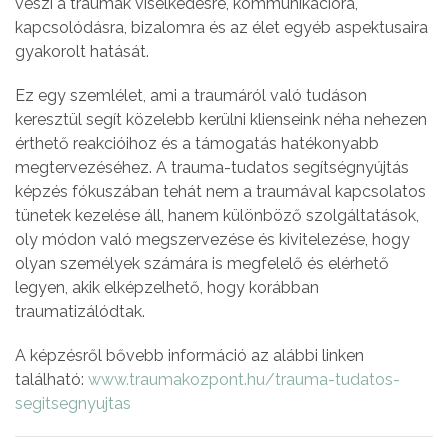
veszi a traumák viselkedésre, kommunikációra,
kapcsolódásra, bizalomra és az élet egyéb aspektusaira
gyakorolt hatását.
Ez egy szemlélet, ami a traumáról való tudáson
keresztül segít közelebb kerülni klienseink néha nehezen
érthető reakcióihoz és a támogatás hatékonyabb
megtervezéséhez. A trauma-tudatos segítségnyújtás
képzés fókuszában tehát nem a traumával kapcsolatos
tünetek kezelése áll, hanem különböző szolgáltatások,
oly módon való megszervezése és kivitelezése, hogy
olyan személyek számára is megfelelő és elérhető
legyen, akik elképzelhető, hogy korábban
traumatizálódtak.
A képzésről bővebb információ az alábbi linken
található:
www.traumakozpont.hu/trauma-tudatos-
segitsegnyujtas