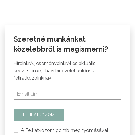
Szeretné munkánkat
közelebbről is megismerni?
Híreinkről, eseményeinkről és aktuális
képzéseinkről havi hírlevelet küldünk
feliratkozóinknak!
FELIRATKOZOM
A Feliratkozom gomb megnyomásával