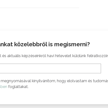
nkat közelebbről is megismerni?
 és aktuális képzéseinkről havi hírlevelet küldünk feliratkozói
megnyomásával kinyilvánítom, hogy elolvastam és tudomá
sben
foglaltakat.