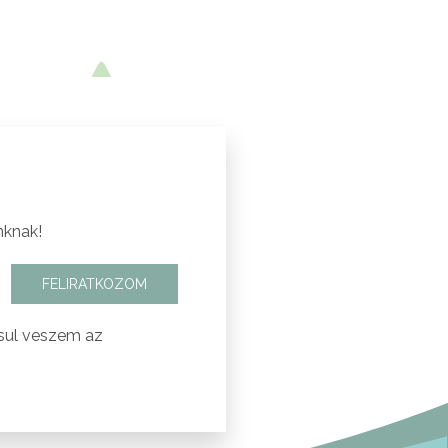
nknak!
FELIRATKOZOM
sul veszem az