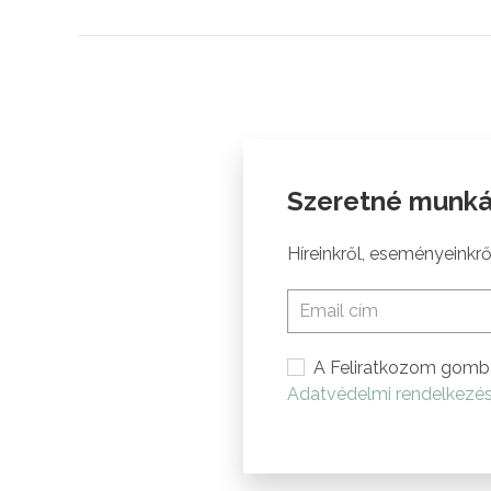
Szeretné munká
Híreinkről, eseményeinkről
A Feliratkozom gomb 
Adatvédelmi rendelkezé