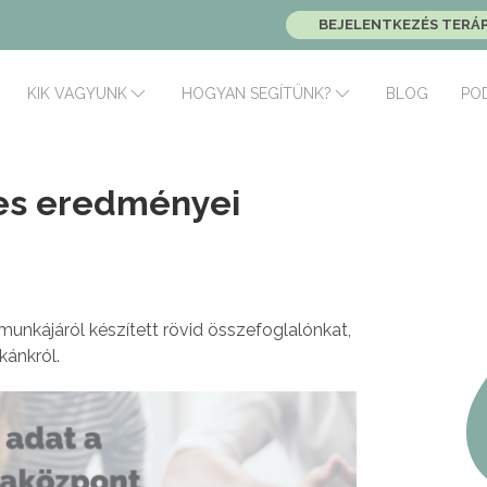
BEJELENTKEZÉS TERÁ
BLOG
PO
KIK VAGYUNK
HOGYAN SEGÍTÜNK?
es eredményei
nkájáról készített rövid összefoglalónkat,
kánkról.