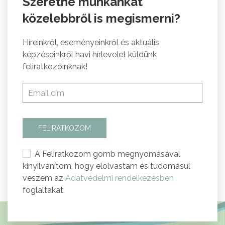
Szeretné munkánkat
közelebbről is megismerni?
Híreinkről, eseményeinkről és aktuális
képzéseinkről havi hírlevelet küldünk
feliratkozóinknak!
FELIRATKOZOM
A Feliratkozom gomb megnyomásával
kinyilvánítom, hogy elolvastam és tudomásul
veszem az
Adatvédelmi rendelkezésben
foglaltakat.