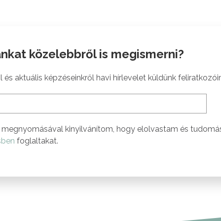
nkat közelebbről is megismerni?
 és aktuális képzéseinkről havi hírlevelet küldünk feliratkozói
megnyomásával kinyilvánítom, hogy elolvastam és tudomá
sben
foglaltakat.