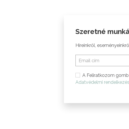
Szeretné munká
Híreinkről, eseményeinkről
A Feliratkozom gomb 
Adatvédelmi rendelkezé