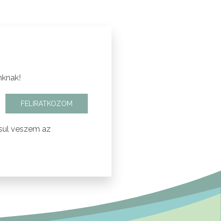
nknak!
FELIRATKOZOM
sul veszem az