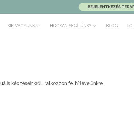
BEJELENTKEZÉS TERÁ
BLOG
PO
KIK VAGYUNK
HOGYAN SEGÍTÜNK?
uális képzéseinkről, iratkozzon fel hírlevelünkre.