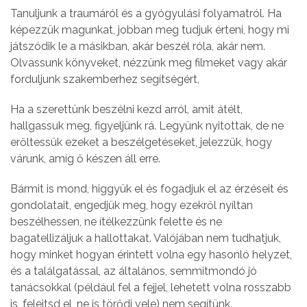
Tanuljunk a traumáról és a gyógyulási folyamatról. Ha
képezzük magunkat, jobban meg tudjuk érteni, hogy mi
játszódik le a másikban, akár beszél róla, akár nem.
Olvassunk könyveket, nézzünk meg filmeket vagy akár
forduljunk szakemberhez segítségért,
Ha a szerettünk beszélni kezd arról, amit átélt,
hallgassuk meg, figyeljünk rá. Legyünk nyitottak, de ne
erőltessük ezeket a beszélgetéseket, jelezzük, hogy
várunk, amíg ő készen áll erre.
Bármit is mond, higgyük el és fogadjuk el az érzéseit és
gondolatait, engedjük meg, hogy ezekről nyíltan
beszélhessen, ne ítélkezzünk felette és ne
bagatellizáljuk a hallottakat. Valójában nem tudhatjuk,
hogy minket hogyan érintett volna egy hasonló helyzet,
és a találgatással, az általános, semmitmondó jó
tanácsokkal (például fel a fejjel, lehetett volna rosszabb
is, felejtsd el, ne is törődj vele) nem segítünk.