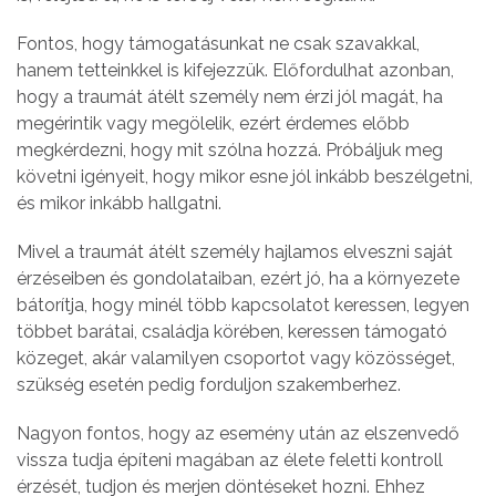
Fontos, hogy támogatásunkat ne csak szavakkal,
hanem tetteinkkel is kifejezzük. Előfordulhat azonban,
hogy a traumát átélt személy nem érzi jól magát, ha
megérintik vagy megölelik, ezért érdemes előbb
megkérdezni, hogy mit szólna hozzá. Próbáljuk meg
követni igényeit, hogy mikor esne jól inkább beszélgetni,
és mikor inkább hallgatni.
Mivel a traumát átélt személy hajlamos elveszni saját
érzéseiben és gondolataiban, ezért jó, ha a környezete
bátorítja, hogy minél több kapcsolatot keressen, legyen
többet barátai, családja körében, keressen támogató
közeget, akár valamilyen csoportot vagy közösséget,
szükség esetén pedig forduljon szakemberhez.
Nagyon fontos, hogy az esemény után az elszenvedő
vissza tudja építeni magában az élete feletti kontroll
érzését, tudjon és merjen döntéseket hozni. Ehhez