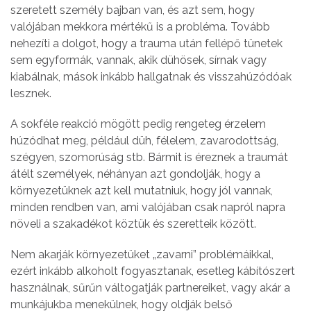
szeretett személy bajban van, és azt sem, hogy
valójában mekkora mértékű is a probléma. Tovább
nehezíti a dolgot, hogy a trauma után fellépő tünetek
sem egyformák, vannak, akik dühösek, sírnak vagy
kiabálnak, mások inkább hallgatnak és visszahúzódóak
lesznek.
A sokféle reakció mögött pedig rengeteg érzelem
húzódhat meg, például düh, félelem, zavarodottság,
szégyen, szomorúság stb. Bármit is éreznek a traumát
átélt személyek, néhányan azt gondolják, hogy a
környezetüknek azt kell mutatniuk, hogy jól vannak,
minden rendben van, ami valójában csak napról napra
növeli a szakadékot köztük és szeretteik között.
Nem akarják környezetüket „zavarni” problémáikkal,
ezért inkább alkoholt fogyasztanak, esetleg kábítószert
használnak, sűrűn váltogatják partnereiket, vagy akár a
munkájukba menekülnek, hogy oldják belső