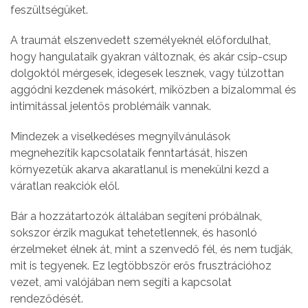
feszültségüket.
A traumát elszenvedett személyeknél előfordulhat,
hogy hangulataik gyakran változnak, és akár csip-csup
dolgoktól mérgesek, idegesek lesznek, vagy túlzottan
aggódni kezdenek másokért, miközben a bizalommal és
intimitással jelentős problémáik vannak.
Mindezek a viselkedéses megnyilvánulások
megnehezítik kapcsolataik fenntartását, hiszen
környezetük akarva akaratlanul is menekülni kezd a
váratlan reakciók elől.
Bár a hozzátartozók általában segíteni próbálnak,
sokszor érzik magukat tehetetlennek, és hasonló
érzelmeket élnek át, mint a szenvedő fél, és nem tudják,
mit is tegyenek. Ez legtöbbször erős frusztrációhoz
vezet, ami valójában nem segíti a kapcsolat
rendeződését.