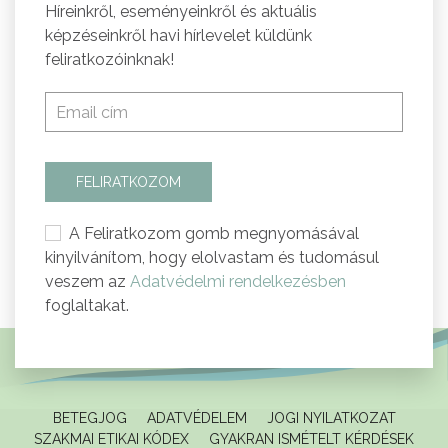
Híreinkről, eseményeinkről és aktuális
képzéseinkről havi hírlevelet küldünk
feliratkozóinknak!
FELIRATKOZOM
A Feliratkozom gomb megnyomásával
kinyilvánítom, hogy elolvastam és tudomásul
veszem az
Adatvédelmi rendelkezésben
foglaltakat.
BETEGJOG
ADATVÉDELEM
JOGI NYILATKOZAT
SZAKMAI ETIKAI KÓDEX
GYAKRAN ISMÉTELT KÉRDÉSEK