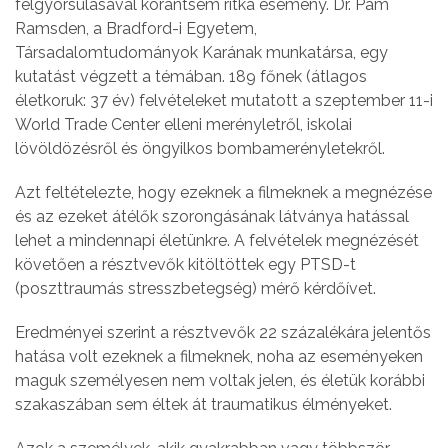
felgyorsulásával korántsem ritka esemény. Dr. Pam
Ramsden, a Bradford-i Egyetem,
Társadalomtudományok Karának munkatársa, egy
kutatást végzett a témában. 189 főnek (átlagos
életkoruk: 37 év) felvételeket mutatott a szeptember 11-i
World Trade Center elleni merényletről, iskolai
lövöldözésről és öngyilkos bombamerényletekről.
Azt feltételezte, hogy ezeknek a filmeknek a megnézése
és az ezeket átélők szorongásának látványa hatással
lehet a mindennapi életünkre. A felvételek megnézését
követően a résztvevők kitöltöttek egy PTSD-t
(poszttraumás stresszbetegség) mérő kérdőívet.
Eredményei szerint a résztvevők 22 százalékára jelentős
hatása volt ezeknek a filmeknek, noha az eseményeken
maguk személyesen nem voltak jelen, és életük korábbi
szakaszában sem éltek át traumatikus élményeket.