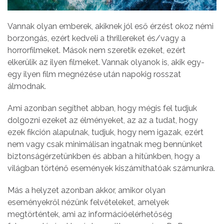
Vannak olyan emberek, akiknek jól eső érzést okoz némi
borzongás, ezért kedveli a thrillereket és/vagy a
horrorfilmeket. Mások nem szeretik ezeket, ezért
elkerülik az ilyen filmeket. Vannak olyanok is, akik egy-
egy ilyen film megnézése után napokig rosszat
álmodnak.
Ami azonban segíthet abban, hogy mégis fel tudjuk
dolgozni ezeket az élményeket, az az a tudat, hogy
ezek fikción alapulnak, tudjuk, hogy nem igazak, ezért
nem vagy csak minimálisan ingatnak meg bennünket
biztonságérzetünkben és abban a hitünkben, hogy a
világban történő események kiszámíthatóak számunkra.
Más a helyzet azonban akkor, amikor olyan
eseményekről nézünk felvételeket, amelyek
megtörténtek, ami az információelérhetőség