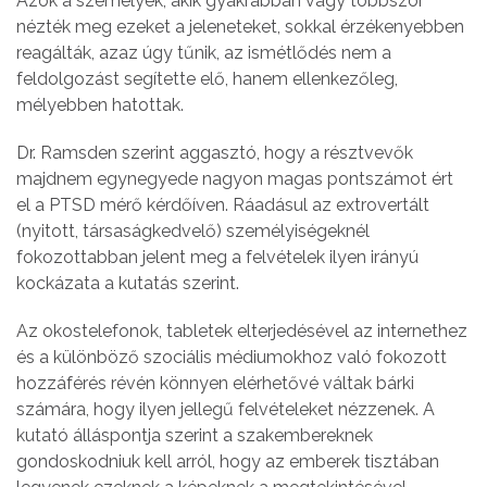
Azok a személyek, akik gyakrabban vagy többször
nézték meg ezeket a jeleneteket, sokkal érzékenyebben
reagálták, azaz úgy tűnik, az ismétlődés nem a
feldolgozást segítette elő, hanem ellenkezőleg,
mélyebben hatottak.
Dr. Ramsden szerint aggasztó, hogy a résztvevők
majdnem egynegyede nagyon magas pontszámot ért
el a PTSD mérő kérdőíven. Ráadásul az extrovertált
(nyitott, társaságkedvelő) személyiségeknél
fokozottabban jelent meg a felvételek ilyen irányú
kockázata a kutatás szerint.
Az okostelefonok, tabletek elterjedésével az internethez
és a különböző szociális médiumokhoz való fokozott
hozzáférés révén könnyen elérhetővé váltak bárki
számára, hogy ilyen jellegű felvételeket nézzenek. A
kutató álláspontja szerint a szakembereknek
gondoskodniuk kell arról, hogy az emberek tisztában