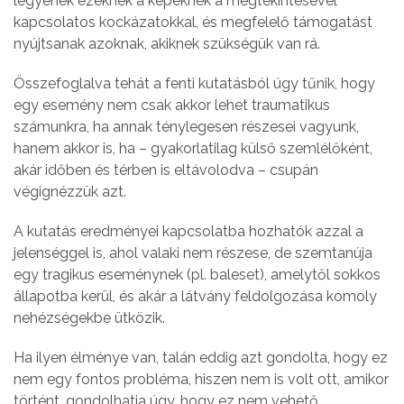
legyenek ezeknek a képeknek a megtekintésével
kapcsolatos kockázatokkal, és megfelelő támogatást
nyújtsanak azoknak, akiknek szükségük van rá.
Összefoglalva tehát a fenti kutatásból úgy tűnik, hogy
egy esemény nem csak akkor lehet traumatikus
számunkra, ha annak ténylegesen részesei vagyunk,
hanem akkor is, ha – gyakorlatilag külső szemlélőként,
akár időben és térben is eltávolodva – csupán
végignézzük azt.
A kutatás eredményei kapcsolatba hozhatók azzal a
jelenséggel is, ahol valaki nem részese, de szemtanúja
egy tragikus eseménynek (pl. baleset), amelytől sokkos
állapotba kerül, és akár a látvány feldolgozása komoly
nehézségekbe ütközik.
Ha ilyen élménye van, talán eddig azt gondolta, hogy ez
nem egy fontos probléma, hiszen nem is volt ott, amikor
történt, gondolhatja úgy, hogy ez nem vehető