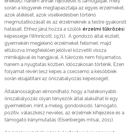
éneklés), hanem annak fejlődését is támogatják, mely
során a kisgyerek megtapasztalja az egyes érzelmeket,
azok átélését, azok viselkedésben történő
megmutatkozását és az érzelmeknek a testre gyakorolt
hatásait. Ehhez járul hozzá a szülők
érzelmi tükrözés
i
képessége (Winnicott, 1971). A gondozó által észlelt,
gyermekén megjelenő érzelmeket felismeri, majd
eltúlozva (megfelelően jelölve) közvetíti vissza
mimikájával és hangjával. A tükrözés nem folyamatos,
hanem a nyugtatás közben, időszakosan történik. Ezen
folyamat révén lesz képes a csecsemő a későbbiek
során elsajátítani az önszabályozás képességét.
Általánosságban elmondható, hogy a hatékonyabb
önszabályozás olyan tényezők által alakulhat ki egy
gyermekben, mint a meleg, gondoskodó, támogató,
pozitív, válaszkész nevelés, az érzelmek kifejezése és a
támogató iránymutatás (Eisenbergés mtsai., 2011).