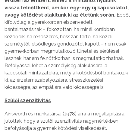
elkíséri az embert. Ehhez a mintához nyúlunk
vissza felnőttként, amikor egy-egy új kapcsolatot,
avagy kötődést alakítunk ki az életünk során.
Ebből
kifolyólag a gyerekkorban elszenvedett
bántalmazásnak – fokozottan, ha minél korábban
kezdődik, ha rendszeres, hosszan tartó, ha közeli
személytől, elsődleges gondozótól kapott – nem csak
gyermekkorban megmutatkozó tünetei és sérülései
lesznek, hanem felnőttkorban is megmutatkozhatnak.
Befolyással lehet a személyiség alakulására, a
kapcsolati mintázatokra, mely a kötődésből bontakozik
ki, az érzelemszabályozásra, stresszkezelési
képességre, az empátiára való képességre is.
Szülői szenzitivitás
Ainsworth és munkatársai (1978) arra a megállapításra
jutottak, hogy a szülői szenzitivitás nagymértékben
befolyásolja a gyermek kötődési viselkedését.