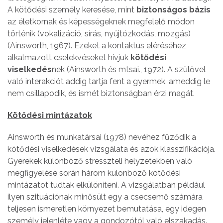
A kötődési személy keresése, mint
biztonságos bázis
az életkornak és képességeknek megfelelő módon
történik (vokalizáció, sírás, nyújtózkodás, mozgás)
(Ainsworth, 1967). Ezeket a kontaktus eléréséhez
alkalmazott cselekvéseket hívjuk
kötődési
viselkedés
nek (Ainsworth és mtsai., 1972). A szülővel
való interakciót addig tartja fent a gyermek, ameddig le
nem csillapodik, és ismét biztonságban érzi magát.
Kötődési
min
tázatok
Ainsworth és munkatársai (1978) nevéhez fűződik a
kötődési viselkedések vizsgálata és azok klasszifikációja.
Gyerekek különböző stresszteli helyzetekben való
megfigyelése során három különböző kötődési
mintázatot tudtak elkülöníteni. A vizsgálatban például
ilyen szituációnak minősült egy a csecsemő számára
teljesen ismeretlen környezet bemutatása, egy idegen
személy jelenléte vagy a gondozótól való elszakadás.