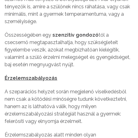
tényezők is, amire a szülőnek nincs ráhatása, vagy csak
minimális, mint a gyermek temperamentuma, vagy a
személyisége.
Összességében egy
szenzitív gondozó
tól a
csecsemő megtapasztalhatja, hogy szükségleteit
figyelembe veszik, azokat megbízhatóan kielégítik,
valamint a szülő érzelmi melegséget és gyengédséget,
baj esetén megnyugvást nyújt.
Érzelemszabályozás
A szeparációs helyzet során megjelenő viselkedésből
nem csak a kötődési minőségre tudunk következtetni,
hanem az is láthatóvá válik, hogy milyen
érzelemszabályozási stratégiát használ a gyermek:
felerősíti vagy elnyomja érzelmeit.
Érzelemszabályozás alatt minden olyan