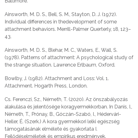
Baltimore.
Ainsworth, M. D. S., Bell, S. M., Stayton, D. J. (1972).
Individual differences in thedevelopment of some
attachment behaviors. Merrill-Palmer Querterly, 18, 123–
43.
Ainsworth, M. D. S., Blehar, M. C., Waters, E., Wall, S.
(1978). Patterns of attachment: A psychological study of
the strange situation. Lawrence Erlbaum, Oxford.
Bowlby, J. (1982). Attachment and Loss: Vol. 1.
Attachment. Hogarth Press, London.
Cs. Ferenczi, Sz., Németh, T. (2020). Az önszabályozás
alakulása és jelentősége koragyermekkorban. In Danis, I.,
Németh, T., Prónay, B., Góczán-Szabó, I., Hédervári-
Heller, É. (Szerk.) A kora gyermekkori lelki egészség
támogatásának elmélete és gyakorlata I.
Fejlődéselméletek és empirikus eredmények.