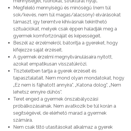
mennyiségét, rutinokat, struktúrát nyújt.
Megfelelő mennyiségű és minőségű (nem túl
sok/kevés, nem túl magas/alacsony) elvárásokat
támaszt, így teremtve kihívásnak tekinthető
szituációkat, melyek csak éppen haladják meg a
gyermek komfortzónáját és képességeit.
Beszél az érzelmekről, bátorítja a gyereket, hogy
kifejezze saját érzéseit.
A gyermek érzelmi megnyilvánulásaira nyitott,
azokat empatikusan visszatükrözi.
Tiszteletben tartja a gyerek érzéseit és
tapasztalatait. Nem mond olyan mondatokat, hogy
„Ez nem is fájhatott annyira”, „Katona dolog”, „Nem
lehetsz ennyire dühös”.
Teret enged a gyermek önszabályozási
próbálkozásainak. Nem avatkozik be túl korán a
segítségével, de elérhető marad a gyermek
számára.
Nem csak tiltó utasításokat alkalmaz a gyerek