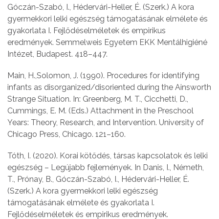
Góczán-Szabó, I., Hédervári-Heller, É. (Szerk.) A kora
gyermekkori lelki egészség támogatásának elmélete és
gyakorlata I. Fejlődéselméletek és empirikus
eredmények. Semmelweis Egyetem EKK Mentálhigiéné
Intézet, Budapest. 418–447.
Main, H.,Solomon, J. (1990). Procedures for identifying
infants as disorganized/disoriented during the Ainsworth
Strange Situation. In: Greenberg, M. T., Cicchetti, D.,
Cummings, E. M. (Eds.) Attachment in the Preschool
Years: Theory, Research, and Intervention. University of
Chicago Press, Chicago. 121–160.
Tóth, I. (2020). Korai kötődés, társas kapcsolatok és lelki
egészség – Legújabb fejlemények. In Danis, I., Németh,
T., Prónay, B., Góczán-Szabó, I., Hédervári-Heller, É.
(Szerk.) A kora gyermekkori lelki egészség
támogatásának elmélete és gyakorlata I.
Fejlődéselméletek és empirikus eredmények.