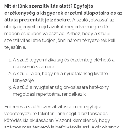
Mit értünk szenzitivitás alatt? Egyfajta
érzékenység a kisgyerek érzelmi állapotaira és az
általa prezentált jelzésekre.
A szülő „olvassa” az
utódja igényeit, majd azokat megértve megfelelő
módon és időben választ ad. Ahhoz, hogy a szülői
szenzitivitás létre tudjon jönni három tényezőnek kell
teljesülnie.
A szülő legyen fizikailag és érzelmileg elérhető a
csecsemő számára.
A szülő rájön, hogy mi a nyugtalanság kiváltó
tényezője.
A szülő a nyugtalanság orvoslására hatékony
megoldási repertoárral rendelkezik.
Érdemes a szülői szenzitivitásra, mint egyfajta
védőtényezőre tekinteni, ami segít a biztonságos
kötődés kialakulásában. Viszont kiemelendő, hogy
számos más tényező is befolyásolja azt. Akár olyanok