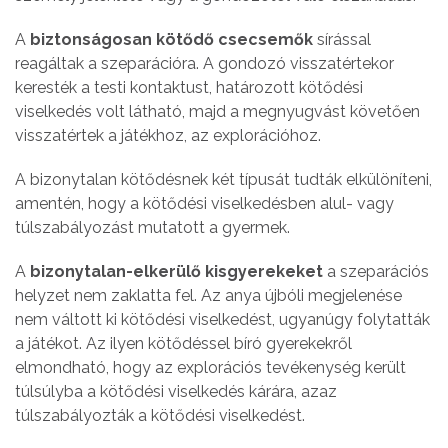
A
biztonságosan kötődő csecsemők
sírással
reagáltak a szeparációra. A gondozó visszatértekor
keresték a testi kontaktust, határozott kötődési
viselkedés volt látható, majd a megnyugvást követően
visszatértek a játékhoz, az explorációhoz.
A bizonytalan kötődésnek két típusát tudták elkülöníteni,
amentén, hogy a kötődési viselkedésben alul- vagy
túlszabályozást mutatott a gyermek.
A
bizonytalan-elkerülő kisgyerekeket
a szeparációs
helyzet nem zaklatta fel. Az anya újbóli megjelenése
nem váltott ki kötődési viselkedést, ugyanúgy folytatták
a játékot. Az ilyen kötődéssel bíró gyerekekről
elmondható, hogy az explorációs tevékenység került
túlsúlyba a kötődési viselkedés kárára, azaz
túlszabályozták a kötődési viselkedést.