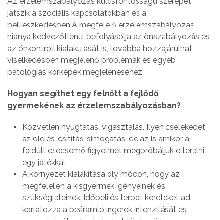
Az érzelemszabályozás kulcsfontosságú szerepet
játszik a szociális kapcsolatokban és a
beilleszkedésben.A megfelelő érzelemszabályozás
hiánya kedvezőtlenül befolyásolja az önszabályozás és
az önkontroll kialakulását is, továbbá hozzájárulhat
viselkedésben megjelenő problémák és egyéb
patológiás kórképek megjelenéséhez.
Hogyan segíthet egy felnőtt a fejlődő
gyermekének az érzelemszabályozásban?
Közvetlen nyugtatás, vigasztalás. Ilyen cselekedet
az ölelés, csitítás, simogatás, de az is amikor a
feldúlt csecsemő figyelmét megpróbáljuk elterelni
egy játékkal.
A környezet kialakítása oly módon, hogy az
megfeleljen a kisgyermek igényeinek és
szükségleteinek. Időbeli és térbeli kereteket ad,
korlátozza a beáramló ingerek intenzitását és