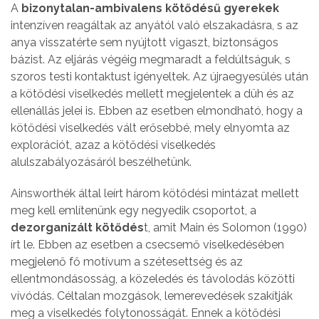
A
bizonytalan-ambivalens kötődésű gyerekek
intenzíven reagáltak az anyától való elszakadásra, s az
anya visszatérte sem nyújtott vigaszt, biztonságos
bázist. Az eljárás végéig megmaradt a feldúltságuk, s
szoros testi kontaktust igényeltek. Az újraegyesülés után
a kötődési viselkedés mellett megjelentek a düh és az
ellenállás jelei is. Ebben az esetben elmondható, hogy a
kötődési viselkedés vált erősebbé, mely elnyomta az
explorációt, azaz a kötődési viselkedés
alulszabályozásáról beszélhetünk.
Ainsworthék által leírt három kötődési mintázat mellett
meg kell említenünk egy negyedik csoportot, a
dezorganizált kötődés
t, amit Main és Solomon (1990)
írt le. Ebben az esetben a csecsemő viselkedésében
megjelenő fő motívum a szétesettség és az
ellentmondásosság, a közeledés és távolodás közötti
vívódás. Céltalan mozgások, lemerevedések szakítják
meg a viselkedés folytonosságát. Ennek a kötődési