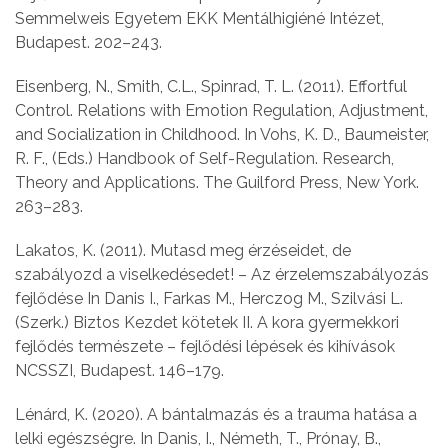
Semmelweis Egyetem EKK Mentálhigiéné Intézet,
Budapest. 202–243.
Eisenberg, N., Smith, C.L., Spinrad, T. L. (2011). Effortful
Control. Relations with Emotion Regulation, Adjustment,
and Socialization in Childhood. In Vohs, K. D., Baumeister,
R. F., (Eds.) Handbook of Self-Regulation. Research,
Theory and Applications. The Guilford Press, New York.
263–283.
Lakatos, K. (2011). Mutasd meg érzéseidet, de
szabályozd a viselkedésedet! – Az érzelemszabályozás
fejlődése In Danis I., Farkas M., Herczog M., Szilvási L.
(Szerk.) Biztos Kezdet kötetek II. A kora gyermekkori
fejlődés természete – fejlődési lépések és kihívások
NCSSZI, Budapest. 146–179.
Lénárd, K. (2020). A bántalmazás és a trauma hatása a
lelki egészségre. In Danis, I., Németh, T., Prónay, B.,