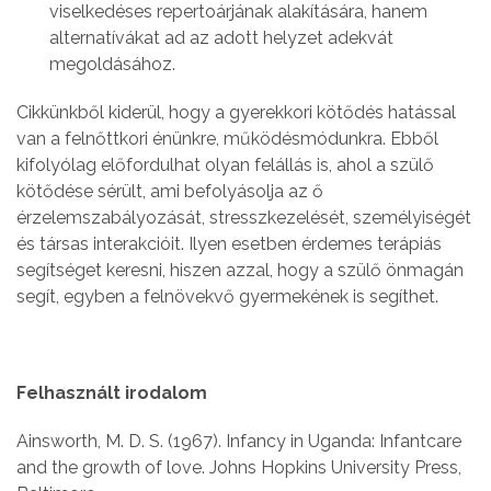
viselkedéses repertoárjának alakítására, hanem
alternatívákat ad az adott helyzet adekvát
megoldásához.
Cikkünkből kiderül, hogy a gyerekkori kötődés hatással
van a felnőttkori énünkre, működésmódunkra. Ebből
kifolyólag előfordulhat olyan felállás is, ahol a szülő
kötődése sérült, ami befolyásolja az ő
érzelemszabályozását, stresszkezelését, személyiségét
és társas interakcióit. Ilyen esetben érdemes terápiás
segítséget keresni, hiszen azzal, hogy a szülő önmagán
segít, egyben a felnövekvő gyermekének is segíthet.
Felhasznált irodalom
Ainsworth, M. D. S. (1967). Infancy in Uganda: Infantcare
and the growth of love. Johns Hopkins University Press,