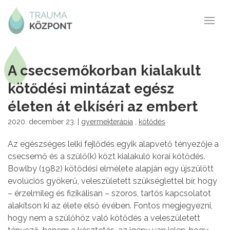
A csecsemőkorban kialakult
kötődési mintázat egész
életen át elkíséri az embert
2020. december 23. |
gyermekterápia
,
kötődés
Az egészséges lelki fejlődés egyik alapvető tényezője a
csecsemő és a szülő(k) közt kialakuló korai kötődés.
Bowlby (1982) kötődési elmélete alapján egy újszülött
evolúciós gyökerű, veleszületett szükséglettel bír, hogy
– érzelmileg és fizikálisan – szoros, tartós kapcsolatot
alakítson ki az élete első évében. Fontos megjegyezni,
hogy nem a szülőhöz való kötődés a veleszületett