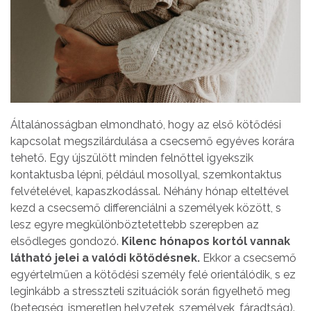
Általánosságban elmondható, hogy az első kötődési
kapcsolat megszilárdulása a csecsemő egyéves korára
tehető. Egy újszülött minden felnőttel igyekszik
kontaktusba lépni, például mosollyal, szemkontaktus
felvételével, kapaszkodással. Néhány hónap elteltével
kezd a csecsemő differenciálni a személyek között, s
lesz egyre megkülönböztetettebb szerepben az
elsődleges gondozó.
Kilenc hónapos kortól vannak
látható jelei a valódi kötődésnek.
Ekkor a csecsemő
egyértelműen a kötődési személy felé orientálódik, s ez
leginkább a stresszteli szituációk során figyelhető meg
(betegség, ismeretlen helyzetek, személyek, fáradtság).