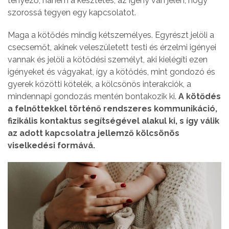
tényező, hanem a késztetés, az igény van jelen, hogy
szorossá tegyen egy kapcsolatot.
Maga a kötődés mindig kétszemélyes. Egyrészt jelöli a
csecsemőt, akinek veleszületett testi és érzelmi igényei
vannak és jelöli a kötődési személyt, aki kielégíti ezen
igényeket és vágyakat, így a kötődés, mint gondozó és
gyerek közötti kötelék, a kölcsönös interakciók, a
mindennapi gondozás mentén bontakozik ki.
A kötődés
a felnőttekkel történő rendszeres kommunikáció,
fizikális kontaktus segítségével alakul ki, s így válik
az adott kapcsolatra jellemző kölcsönös
viselkedési formává.