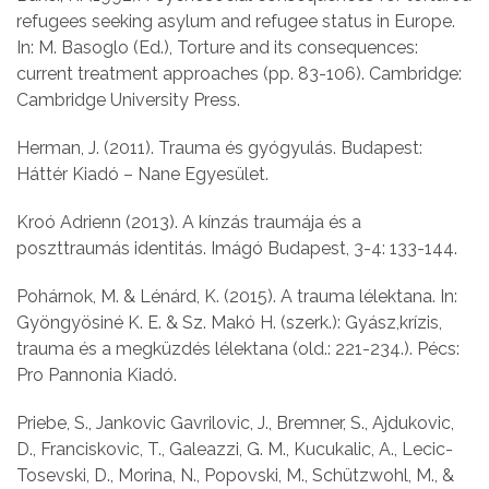
refugees seeking asylum and refugee status in Europe.
In: M. Basoglo (Ed.), Torture and its consequences:
current treatment approaches (pp. 83-106). Cambridge:
Cambridge University Press.
Herman, J. (2011). Trauma és gyógyulás. Budapest:
Háttér Kiadó – Nane Egyesület.
Kroó Adrienn (2013). A kínzás traumája és a
poszttraumás identitás. Imágó Budapest, 3-4: 133-144.
Pohárnok, M. & Lénárd, K. (2015). A trauma lélektana. In:
Gyöngyösiné K. E. & Sz. Makó H. (szerk.): Gyász,krízis,
trauma és a megküzdés lélektana (old.: 221-234.). Pécs:
Pro Pannonia Kiadó.
Priebe, S., Jankovic Gavrilovic, J., Bremner, S., Ajdukovic,
D., Franciskovic, T., Galeazzi, G. M., Kucukalic, A., Lecic-
Tosevski, D., Morina, N., Popovski, M., Schützwohl, M., &