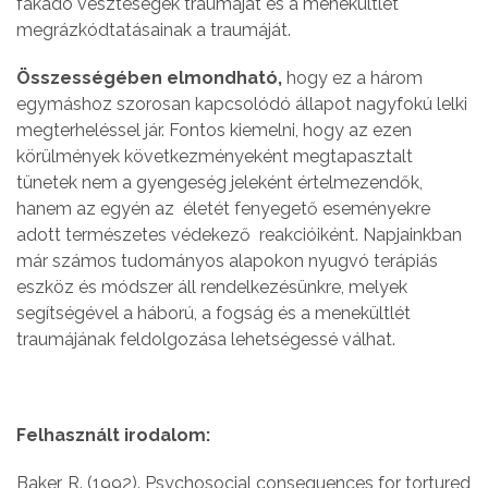
fakadó veszteségek traumáját és a menekültlét
megrázkódtatásainak a traumáját.
Összességében elmondható,
hogy ez a három
egymáshoz szorosan kapcsolódó állapot nagyfokú lelki
megterheléssel jár. Fontos kiemelni, hogy az ezen
körülmények következményeként megtapasztalt
tünetek nem a gyengeség jeleként értelmezendők,
hanem az egyén az életét fenyegető eseményekre
adott természetes védekező reakcióiként. Napjainkban
már számos tudományos alapokon nyugvó terápiás
eszköz és módszer áll rendelkezésünkre, melyek
segítségével a háború, a fogság és a menekültlét
traumájának feldolgozása lehetségessé válhat.
Felhasznált irodalom:
Baker, R. (1992). Psychosocial consequences for tortured