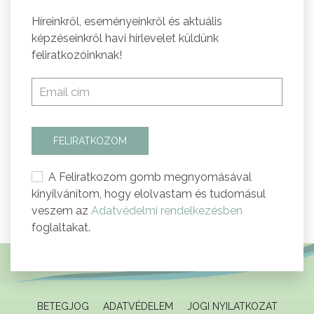
Híreinkről, eseményeinkről és aktuális
képzéseinkről havi hírlevelet küldünk
feliratkozóinknak!
FELIRATKOZOM
A Feliratkozom gomb megnyomásával
kinyilvánítom, hogy elolvastam és tudomásul
veszem az
Adatvédelmi rendelkezésben
foglaltakat.
BETEGJOG
ADATVÉDELEM
JOGI NYILATKOZAT