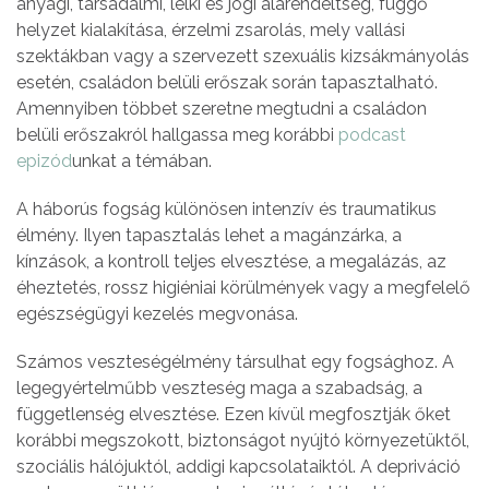
anyagi, társadalmi, lelki és jogi alárendeltség, függő
helyzet kialakítása, érzelmi zsarolás, mely vallási
szektákban vagy a szervezett szexuális kizsákmányolás
esetén, családon belüli erőszak során tapasztalható.
Amennyiben többet szeretne megtudni a családon
belüli erőszakról hallgassa meg korábbi
podcast
epizód
unkat a témában.
A háborús fogság különösen intenzív és traumatikus
élmény. Ilyen tapasztalás lehet a magánzárka, a
kínzások, a kontroll teljes elvesztése, a megalázás, az
éheztetés, rossz higiéniai körülmények vagy a megfelelő
egészségügyi kezelés megvonása.
Számos veszteségélmény társulhat egy fogsághoz. A
legegyértelműbb veszteség maga a szabadság, a
függetlenség elvesztése. Ezen kívül megfosztják őket
korábbi megszokott, biztonságot nyújtó környezetüktől,
szociális hálójuktól, addigi kapcsolataiktól. A depriváció