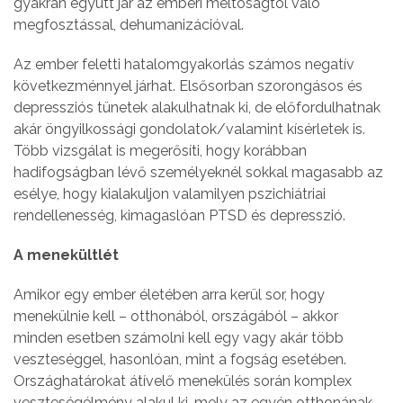
gyakran együtt jár az emberi méltóságtól való
megfosztással, dehumanizációval.
Az ember feletti hatalomgyakorlás számos negatív
következménnyel járhat. Elsősorban szorongásos és
depressziós tünetek alakulhatnak ki, de előfordulhatnak
akár öngyilkossági gondolatok/valamint kísérletek is.
Több vizsgálat is megerősíti, hogy korábban
hadifogságban lévő személyeknél sokkal magasabb az
esélye, hogy kialakuljon valamilyen pszichiátriai
rendellenesség, kimagaslóan PTSD és depresszió.
A menekültlét
Amikor egy ember életében arra kerül sor, hogy
menekülnie kell – otthonából, országából – akkor
minden esetben számolni kell egy vagy akár több
veszteséggel, hasonlóan, mint a fogság esetében.
Országhatárokat átívelő menekülés során komplex
veszteségélmény alakul ki, mely az egyén otthonának,