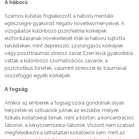
A háború
Számos kutatás foglalkozott a háború mentális
egészségre gyakorolt negatív következményeivel. A
vizsgálatok különböző pszichiátriai kórképek
előfordulásának növekedését írták le háború sújtotta
területeken, mint depresszió, szorongásos kórképek
vagy poszttraumás stressz zavar. Ezen kívül gyakoribbá
váltak a különböző szomatizációs zavarok, a
pszichotikus tünetek, valamint stresszel és traumával
összefüggő egyéb kórképek.
A fogság
Amikor az emberek a fogság szóra gondolnak olyan
helyzetek és szituációk jutnak az eszükbe, melyek
fizikális korlátokkal bírnak, mint a börtön, a koncentrációs
táborok, a kényszermunka-táborok. Viszont nem szabad
megfeledkezni a láthatatlan korlátokról sem, mint az