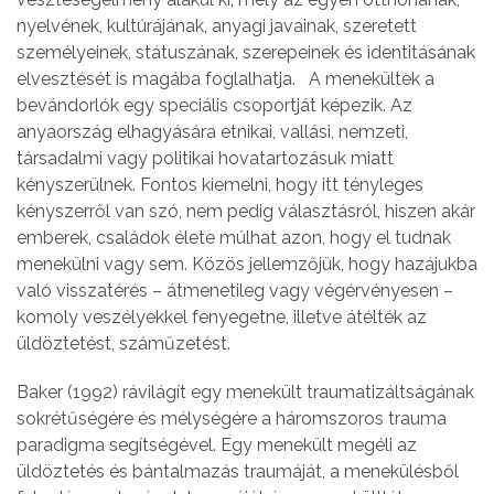
nyelvének, kultúrájának, anyagi javainak, szeretett
személyeinek, státuszának, szerepeinek és identitásának
elvesztését is magába foglalhatja. A menekültek a
bevándorlók egy speciális csoportját képezik. Az
anyaország elhagyására etnikai, vallási, nemzeti,
társadalmi vagy politikai hovatartozásuk miatt
kényszerülnek. Fontos kiemelni, hogy itt tényleges
kényszerről van szó, nem pedig választásról, hiszen akár
emberek, családok élete múlhat azon, hogy el tudnak
menekülni vagy sem. Közös jellemzőjük, hogy hazájukba
való visszatérés – átmenetileg vagy végérvényesen –
komoly veszélyekkel fenyegetne, illetve átélték az
üldöztetést, száműzetést.
Baker (1992) rávilágít egy menekült traumatizáltságának
sokrétűségére és mélységére a háromszoros trauma
paradigma segítségével. Egy menekült megéli az
üldöztetés és bántalmazás traumáját, a menekülésből