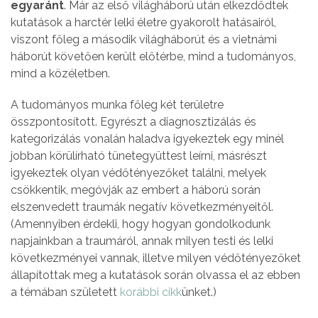
egyaránt
. Már az első világháború után elkezdődtek
kutatások a harctér lelki életre gyakorolt hatásairól,
viszont főleg a második világháborút és a vietnámi
háborút követően került előtérbe, mind a tudományos,
mind a közéletben.
A tudományos munka főleg két területre
összpontosított. Egyrészt a diagnosztizálás és
kategorizálás vonalán haladva igyekeztek egy minél
jobban körülírható tünetegyüttest leírni, másrészt
igyekeztek olyan védőtényezőket találni, melyek
csökkentik, megóvják az embert a háború során
elszenvedett traumák negatív következményeitől.
(Amennyiben érdekli, hogy hogyan gondolkodunk
napjainkban a traumáról, annak milyen testi és lelki
következményei vannak, illetve milyen védőtényezőket
állapítottak meg a kutatások során olvassa el az ebben
a témában született
korábbi cikk
ünket.)