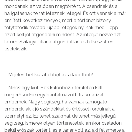
mondanak, az valóban megtörtént. A csendnek és a
hallgatásnak tehát léteznek rétegei. És ott vannak a már
említett következmények, mert a történet bizony
folytatódik tovább, újabb rétegek nyílnak meg – épp
ezért kell jól átgondolni mindent. Az interjút nézve azt
látom, Szilágyi Liliána átgondoltan és felkészülten
cselekszik.
– Mi jelenthet kiutat ebből az állapotból?
– Nincs egy kiút. Sok különböző területen kell
megerősödnie egy bántalmazott, traumatizált
embernek. Nagy segítség, ha vannak támogató
emberek, akik jó szándékkal és értéssel fordulnak a
személyhez. Ez lehet szakmai, de lehet más jellegű
segítség. Ismerek olyan történetetek, amikor családon
belüli erőszak történt, és a tanár volt az, aki felismerte a