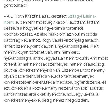
gondolataid?
– A D. Tóth Krisztina által készített
Szilágyi Liliána-
interjú
él bennem most leginkább. Hallottam, láttam
beszélni a hölgyet, és figyeltem a története
kibontakozását. Az első reakcióm az volt, micsoda
bátorság kell ahhoz, hogy valaki viszonylag fiatalon,
ismert személyként kiálljon a nyilvánosság elé. Mert
mennyi olyan történet van, ami nem kerül
nyilvánosságra, amiről egyáltalán nem tudunk. Ami most
történt, annak nemcsak személyes, hanem családi, jogi,
politikai következménye is van. Eszembe jutott néhány
olyan páciensem, akik a velük történt események
következtében bekerültek a médiába, jogrendszerbe, és
ezt követően a közvélemény részéről további abúzus,
bántalmazás érte őket. Ilyenkor elindul egy lavina, a
következményekkel pedig nehéz megküzdeni.