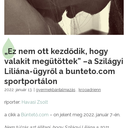
„Ez nem ott kezdődik, hogy
valakit megütöttek” –a Szilágyi
Liliána-ügyről a bunteto.com
sportportálon
2022. január 13. |
gyermekbántalmazás
,
krooadrienn
riporter:
Havasi Zsolt
a cikk a
Büntető.com
– on jelent meg 2022. január 7-én.
Nem túlzás azt állítani, hogy Szilágyi Liliána a 2021