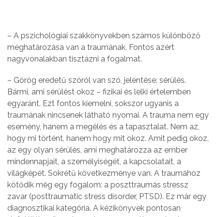
– A pszichológiai szakkönyvekben számos különböző
meghatározása van a traumának. Fontos azért
nagyvonalakban tisztázni a fogalmat.
– Görög eredetű szóról van szó, jelentése: sérülés.
Bármi, ami sérülést okoz – fizikai és lelki értelemben
egyaránt. Ezt fontos kiemelni, sokszor ugyanis a
traumának nincsenek látható nyomai. A trauma nem egy
esemény, hanem a megélés és a tapasztalat. Nem az,
hogy mi történt, hanem hogy mit okoz. Amit pedig okoz,
az egy olyan sérülés, ami meghatározza az ember
mindennapjait, a személyiségét, a kapcsolatait, a
világképét. Sokrétű következménye van. A traumához
kötődik még egy fogalom: a poszttraumás stressz
zavar (posttraumatic stress disorder, PTSD). Ez már egy
diagnosztikai kategória. A kézikönyvek pontosan