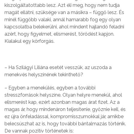
kiszolgáltatottabb lesz. Azt éli meg, hogy nem tudja
magát ellátni, szüksége van a másikra – függő lesz. És
minél függőbb valaki, annál hamarabb fog egy olyan
kapcsolatba belekerülni, ahol mindent hajlandó feladni
azért, hogy figyelmet, elismerést, törődést kapjon.
Kialakul egy körforgás.
– Ha Szilágyi Liliána esetét vesszük, az uszoda a
menekvés helyszínének tekinthető?
– Egyben a menekülés, egyben a további
stresszforrások helyszíne. Olyan helyre menekül, ahol
elismerést kap, ezért azonban magas árat fizet. Az a
magas ár, hogy mindenáron teljesítenie, győznie kell, és
ez újra önfeladással, kompromisszumokkal jár, amikbe
belecsúszhat az is, hogy további bántalmazás történik.
De vannak pozitív történetek is: