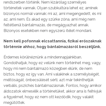
rendszerben történik. Nem kizárólag személyes
történetek vannak. Olyan szubkultúra lehet ez, aminek
bizonyos normái vannak: mi az, ami megengedett, és mi
az, ami nem. És akad egy szürke zóna, ami még nem
feltétlenül bántalmazás, de megágyazhat annak.
Bizonyos esetekben nem egyszerű ítélet mondani.
Nem kell pofonnak elcsattannia, fizikai erőszaknak
történnie ahhoz, hogy bántalmazásról beszéljünk.
Érdemes körülnéznünk a mindennapjainkban.
Gondolhatjuk, hogy ez velünk nem történhet meg, vagy,
hogy mi nem bántalmazó közegben élünk, de nem
biztos, hogy ez így van. Ami valakinek a személyiségét,
méltóságát, önbecsülését sérti, azt már tekinthetjük
verbális, pszichés bántalmazásnak. Fontos, hogy amikor
áldozatok elmesélik a történetüket, akkor arra is felhívjuk
a figyelmet, hogy ez nem ott kezdődik, hogy valakit
megütöttek.