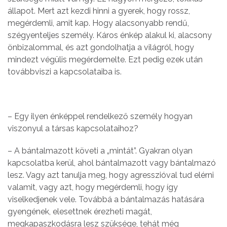
állapot. Mert azt kezdi hinni a gyerek, hogy rossz,
megérdemli, amit kap. Hogy alacsonyabb rendű,
szégyenteljes személy. Káros énkép alakul ki, alacsony
önbizalommal, és azt gondolhatja a világról, hogy
mindezt végülis megérdemelte. Ezt pedig ezek után
továbbviszi a kapcsolataiba is.
– Egy ilyen énképpel rendelkező személy hogyan
viszonyul a társas kapcsolataihoz?
– A bántalmazott követi a „mintát”. Gyakran olyan
kapcsolatba kerül, ahol bántalmazott vagy bántalmazó
lesz. Vagy azt tanulja meg, hogy agresszióval tud elérni
valamit, vagy azt, hogy megérdemli, hogy így
viselkedjenek vele. Továbbá a bántalmazás hatására
gyengének, elesettnek érezheti magát,
megkapaszkodásra lesz szüksége, tehát még