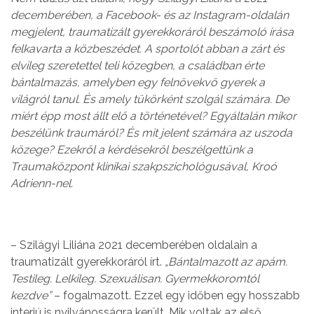
decemberében, a Facebook- és az Instagram-oldalán
megjelent, traumatizált gyerekkoráról beszámoló írása
felkavarta a közbeszédet. A sportolót abban a zárt és
elvileg szeretettel teli közegben, a családban érte
bántalmazás, amelyben egy felnövekvő gyerek a
világról tanul. És amely tükörként szolgál számára. De
miért épp most állt elő a történetével? Egyáltalán mikor
beszélünk traumáról? És mit jelent számára az uszoda
közege? Ezekről a kérdésekről beszélgettünk a
Traumaközpont klinikai szakpszichológusával, Kroó
Adrienn-nel.
– Szilágyi Liliána 2021 decemberében oldalain a
traumatizált gyerekkoráról írt.
„Bántalmazott az apám.
Testileg. Lelkileg. Szexuálisan. Gyermekkoromtól
kezdve”
– fogalmazott. Ezzel egy időben egy hosszabb
interjú is nyilvánosságra került. Mik voltak az első