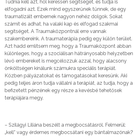
Tudnia kell azt, hol keressen segítséget, és tudja is
elfogadni azt. Ezek mind egyszerűnek tűnnek, de egy
traumatizált embernek nagyon nehéz dolgok. Sokat
számít és adhat, ha valaki kap és elfogad szakmai
segítséget. A Traumaközpontnál erre vannak
szakembereink. A traumaterápia pedig egy külön terület.
Azt hadd említsem meg, hogy a Traumaközpont abban
különleges, hogy a szociálisan hátrányosabb helyzetben
lévő embereket is megcélozzuk azzal, hogy alacsony
önköltségen kínálunk számukra speciális terápiát.
Közben pályázatokat és támogatásokat keresünk. Aki
pedig teljes áron tudja vállalni a terápiát, az tudja, hogy a
befizetett pénzének egy része a kevésbé tehetősek
terápiájára megy.
– Szilágyi Liliána beszélt a megbocsátásról. Felmerül:
„kell” vagy érdemes megbocsátani egy bántalmazónak?