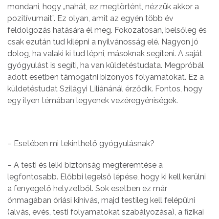
mondani, hogy „nahát, ez megtörtént, nézzük akkor a
pozitívumait”. Ez olyan, amit az egyén több év
feldolgozás hatására él meg. Fokozatosan, belsőleg és
csak ezután tud kilépni a nyilvánosság elé. Nagyon jó
dolog, ha valaki ki tud lépni, másoknak segíteni. A saját
gyógyulást is segíti, ha van küldetéstudata. Megpróbál
adott esetben támogatni bizonyos folyamatokat. Ez a
küldetéstudat Szilágyi Liliánánál érződik. Fontos, hogy
egy ilyen témában legyenek vezéregyéniségek.
– Esetében mi tekinthető gyógyulásnak?
– A testi és lelki biztonság megteremtése a
legfontosabb. Előbbi legelső lépése, hogy ki kell kerülni
a fenyegető helyzetből. Sok esetben ez már
önmagában óriási kihívás, majd testileg kell felépülni
(alvás, evés, testi folyamatokat szabályozása), a fizikai