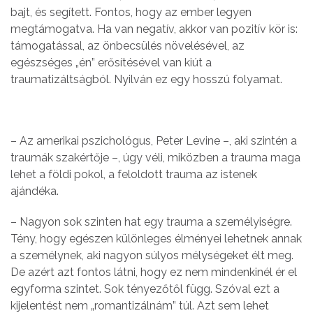
bajt, és segített. Fontos, hogy az ember legyen
megtámogatva. Ha van negatív, akkor van pozitív kör is:
támogatással, az önbecsülés növelésével, az
egészséges „én” erősítésével van kiút a
traumatizáltságból. Nyilván ez egy hosszú folyamat.
– Az amerikai pszichológus, Peter Levine –, aki szintén a
traumák szakértője –, úgy véli, miközben a trauma maga
lehet a földi pokol, a feloldott trauma az istenek
ajándéka.
– Nagyon sok szinten hat egy trauma a személyiségre.
Tény, hogy egészen különleges élményei lehetnek annak
a személynek, aki nagyon súlyos mélységeket élt meg.
De azért azt fontos látni, hogy ez nem mindenkinél ér el
egyforma szintet. Sok tényezőtől függ. Szóval ezt a
kijelentést nem „romantizálnám” túl. Azt sem lehet