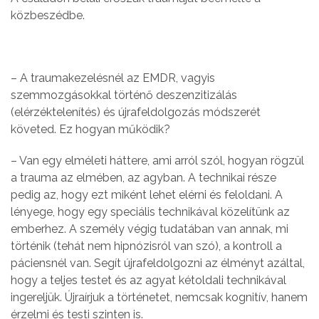
közbeszédbe.
– A traumakezelésnél az EMDR, vagyis
szemmozgásokkal történő deszenzitizálás
(elérzéktelenítés) és újrafeldolgozás módszerét
követed. Ez hogyan működik?
– Van egy elméleti háttere, ami arról szól, hogyan rögzül
a trauma az elmében, az agyban. A technikai része
pedig az, hogy ezt miként lehet elérni és feloldani. A
lényege, hogy egy speciális technikával közelítünk az
emberhez. A személy végig tudatában van annak, mi
történik (tehát nem hipnózisról van szó), a kontroll a
páciensnél van. Segít újrafeldolgozni az élményt azáltal,
hogy a teljes testet és az agyat kétoldali technikával
ingereljük. Újraírjuk a történetet, nemcsak kognitív, hanem
érzelmi és testi szinten is.