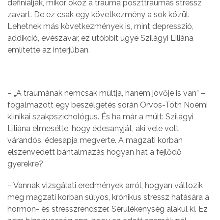
definiálják, mikor okoz a trauma poszttraumás stressz
zavart. De ez csak egy következmény a sok közül.
Lehetnek más következmények is, mint depresszió,
addikció, evészavar, ez utóbbit ugye Szilágyi Liliána
említette az interjúban.
– „A traumának nemcsak múltja, hanem jövője is van” –
fogalmazott egy beszélgetés során Orvos-Tóth Noémi
klinikai szakpszichológus. És ha már a múlt: Szilágyi
Liliána elmesélte, hogy édesanyját, aki vele volt
várandós, édesapja megverte. A magzati korban
elszenvedett bántalmazás hogyan hat a fejlődő
gyerekre?
– Vannak vizsgálati eredmények arról, hogyan változik
meg magzati korban súlyos, krónikus stressz hatására a
hormon- és stresszrendszer. Sérülékenység alakul ki. Ez