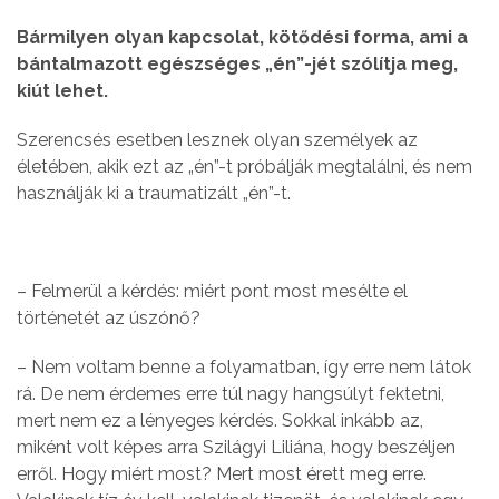
Bármilyen olyan kapcsolat, kötődési forma, ami a
bántalmazott egészséges „én”-jét szólítja meg,
kiút lehet.
Szerencsés esetben lesznek olyan személyek az
életében, akik ezt az „én”-t próbálják megtalálni, és nem
használják ki a traumatizált „én”-t.
– Felmerül a kérdés: miért pont most mesélte el
történetét az úszónő?
– Nem voltam benne a folyamatban, így erre nem látok
rá. De nem érdemes erre túl nagy hangsúlyt fektetni,
mert nem ez a lényeges kérdés. Sokkal inkább az,
miként volt képes arra Szilágyi Liliána, hogy beszéljen
erről. Hogy miért most? Mert most érett meg erre.