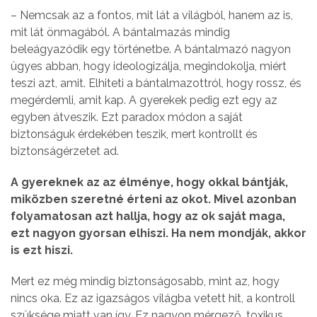
– Nemcsak az a fontos, mit lát a világból, hanem az is,
mit lát önmagából. A bántalmazás mindig
beleágyazódik egy történetbe. A bántalmazó nagyon
ügyes abban, hogy ideologizálja, megindokolja, miért
teszi azt, amit. Elhiteti a bántalmazottról, hogy rossz, és
megérdemli, amit kap. A gyerekek pedig ezt egy az
egyben átveszik. Ezt paradox módon a saját
biztonságuk érdekében teszik, mert kontrollt és
biztonságérzetet ad.
A gyereknek az az élménye, hogy okkal bántják,
miközben szeretné érteni az okot. Mivel azonban
folyamatosan azt hallja, hogy az ok saját maga,
ezt nagyon gyorsan elhiszi. Ha nem mondják, akkor
is ezt hiszi.
Mert ez még mindig biztonságosabb, mint az, hogy
nincs oka. Ez az igazságos világba vetett hit, a kontroll
szüksége miatt van így. Ez nagyon mérgező, toxikus