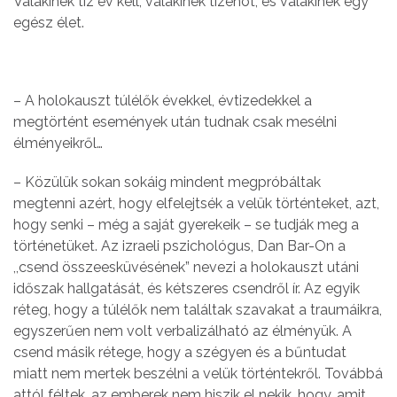
Valakinek tíz év kell, valakinek tizenöt, és valakinek egy
egész élet.
– A holokauszt túlélők évekkel, évtizedekkel a
megtörtént események után tudnak csak mesélni
élményeikről…
– Közülük sokan sokáig mindent megpróbáltak
megtenni azért, hogy elfelejtsék a velük történteket, azt,
hogy senki – még a saját gyerekeik – se tudják meg a
történetüket. Az izraeli pszichológus, Dan Bar-On a
,,csend összeesküvésének” nevezi a holokauszt utáni
időszak hallgatását, és kétszeres csendről ír. Az egyik
réteg, hogy a túlélők nem találtak szavakat a traumáikra,
egyszerűen nem volt verbalizálható az élményük. A
csend másik rétege, hogy a szégyen és a bűntudat
miatt nem mertek beszélni a velük történtekről. Továbbá
attól féltek, az emberek nem hiszik el nekik, hogy, amit