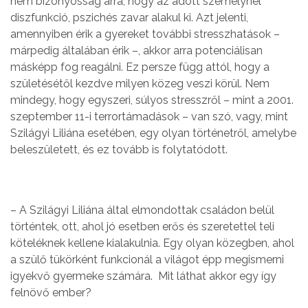
nem bizonyosság arra, hogy az adott személynél
diszfunkció, pszichés zavar alakul ki. Azt jelenti,
amennyiben érik a gyereket további stresszhatások –
márpedig általában érik –, akkor arra potenciálisan
másképp fog reagálni. Ez persze függ attól, hogy a
születésétől kezdve milyen közeg veszi körül. Nem
mindegy, hogy egyszeri, súlyos stresszről – mint a 2001.
szeptember 11-i terrortámadások – van szó, vagy, mint
Szilágyi Liliána esetében, egy olyan történetről, amelybe
beleszületett, és ez tovább is folytatódott.
– A Szilágyi Liliána által elmondottak családon belül
történtek, ott, ahol jó esetben erős és szeretettel teli
köteléknek kellene kialakulnia. Egy olyan közegben, ahol
a szülő tükörként funkcionál a világot épp megismerni
igyekvő gyermeke számára. Mit láthat akkor egy így
felnövő ember?