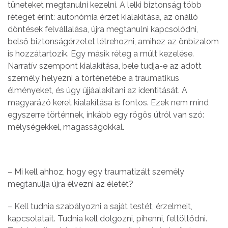
tüneteket megtanulni kezelni. A lelki biztonság több
réteget érint: autonómia érzet kialakítása, az önálló
döntések felvállalása, újra megtanulni kapcsolódni,
belső biztonságérzetet létrehozni, amihez az önbizalom
is hozzátartozik. Egy másik réteg a múlt kezelése.
Narratív szempont kialakítása, bele tudja-e az adott
személy helyezni a történetébe a traumatikus
élményeket, és úgy újjáalakítani az identitását. A
magyarázó keret kialakítása is fontos. Ezek nem mind
egyszerre történnek, inkább egy rögös útról van szó:
mélységekkel, magasságokkal.
– Mi kell ahhoz, hogy egy traumatizált személy
megtanulja újra élvezni az életét?
– Kell tudnia szabályozni a saját testét, érzelmeit,
kapcsolatait. Tudnia kell dolgozni, pihenni, feltöltődni.