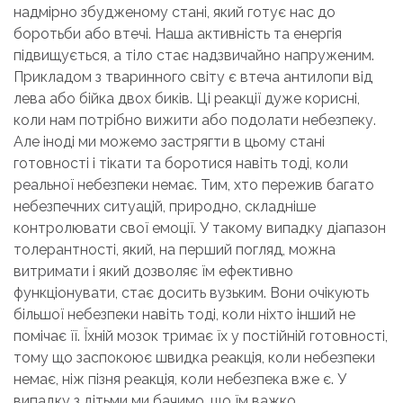
надмірно збудженому стані, який готує нас до
боротьби або втечі. Наша активність та енергія
підвищується, а тіло стає надзвичайно напруженим.
Прикладом з тваринного світу є втеча антилопи від
лева або бійка двох биків. Ці реакції дуже корисні,
коли нам потрібно вижити або подолати небезпеку.
Але іноді ми можемо застрягти в цьому стані
готовності і тікати та боротися навіть тоді, коли
реальної небезпеки немає. Тим, хто пережив багато
небезпечних ситуацій, природно, складніше
контролювати свої емоції. У такому випадку діапазон
толерантності, який, на перший погляд, можна
витримати і який дозволяє їм ефективно
функціонувати, стає досить вузьким. Вони очікують
більшої небезпеки навіть тоді, коли ніхто інший не
помічає її. Їхній мозок тримає їх у постійній готовності,
тому що заспокоює швидка реакція, коли небезпеки
немає, ніж пізня реакція, коли небезпека вже є. У
випадку з дітьми ми бачимо, що їм важко