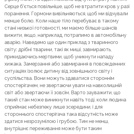
Серце б’ється повільніше, щоб не втратити кров у разі
поранення. Гормони вивільняються, щоб ми відчували
менше болю. Коли наше тіло перебуває в такому
стані низької готовності, ми маємо більше шансів
вижити, якщо, наприклад, потрапимо в автомобільну
аварію. Наведемо ще один приклад з тваринного
світу: дрібні тварини, такі як миші, завмирають,
прикидаючись мертвими, щоб уникнути нападу
хижака. Замерзання або завмирання в повсякденних
ситуаціях ізолює дитину від зовнішнього світу і
суспільства. Вони можуть здаватися стороннім
спостерігачем, не звертаючи уваги на навколишній
світ або звертаючи її зовсім. Варто зауважити, що
такий стан може виникнути навіть тоді, коли людина
сприймає небезпеку лише зсередини, і для
стороннього спостерігача така відсутність може
здатися незрозумілою і грубою. Тим не менш,
внутрішнє переживання може бути таким