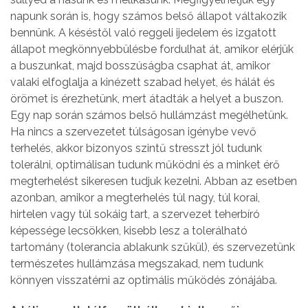
napunk során is, hogy számos belső állapot váltakozik
bennünk. A késéstől való reggeli ijedelem és izgatott
állapot megkönnyebbülésbe fordulhat át, amikor elérjük
a buszunkat, majd bosszúságba csaphat át, amikor
valaki elfoglalja a kinézett szabad helyet, és hálát és
örömet is érezhetünk, mert átadták a helyet a buszon.
Egy nap során számos belső hullámzást megélhetünk.
Ha nincs a szervezetet túlságosan igénybe vevő
terhelés, akkor bizonyos szintű stresszt jól tudunk
tolerálni, optimálisan tudunk működni és a minket érő
megterhelést sikeresen tudjuk kezelni. Abban az esetben
azonban, amikor a megterhelés túl nagy, túl korai,
hirtelen vagy túl sokáig tart, a szervezet teherbíró
képessége lecsökken, kisebb lesz a tolerálható
tartomány (tolerancia ablakunk szűkül), és szervezetünk
természetes hullámzása megszakad, nem tudunk
könnyen visszatérni az optimális működés zónájába.