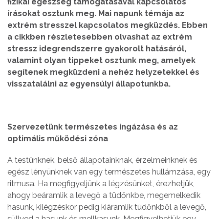
fizikai egészség támogatásával kapcsolatos
írásokat osztunk meg. Mai napunk témája az
extrém stresszel kapcsolatos megküzdés. Ebben
a cikkben részletesebben olvashat az extrém
stressz idegrendszerre gyakorolt hatásáról,
valamint olyan tippeket osztunk meg, amelyek
segítenek megküzdeni a nehéz helyzetekkel és
visszatalálni az egyensúlyi állapotunkba.
Szervezetünk természetes ingázása és az
optimális működési zóna
A testünknek, belső állapotainknak, érzelmeinknek és
egész lényünknek van egy természetes hullámzása, egy
ritmusa. Ha megfigyeljünk a légzésünket, érezhetjük,
ahogy beáramlik a levegő a tüdőnkbe, megemelkedik
hasunk, kilégzéskor pedig kiáramlik tüdőnkből a levegő,
süllyed a hasunk és mellkasunk. Megfigyelhetjük egy