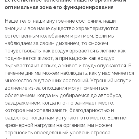
оптимальная зона его функционирования
Наше тело, наши внутренние состояния, наши
эмоции и все наше существо характеризуются
естественным колебанием и ритмом. Если мы
наблюдаем за своим дыханием, то сможем
почувствовать, как воздух врывается в легкие, как
поднимается живот, а при выдохе, как воздух
вырывается из легких, а живот и грудь опускаются. В
течение дня мы можем наблюдать, как у нас меняется
множество внутренних состояний. Утренний испуг и
волнение из-за опоздания могут смениться
облегчением, когда мы добираемся до автобуса,
раздражением, когда кто-то занимает место,
которое мы хотели занять, благодарностью и
радостью, когда нам уступают это место. Если нет
чрезмерной нагрузки на организм, мы можем
переносить определенный уровень стресса,