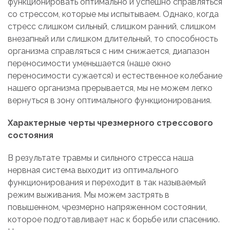
функционировать оптимально и успешно справляться
со стрессом, которые мы испытываем. Однако, когда
стресс слишком сильный, слишком ранний, слишком
внезапный или слишком длительный, то способность
организма справляться с ним снижается, диапазон
переносимости уменьшается (наше окно
переносимости сужается) и естественное колебание
нашего организма прерывается, мы не можем легко
вернуться в зону оптимального функционирования.
Характерные черты чрезмерного стрессового
состояния
В результате травмы и сильного стресса наша
нервная система выходит из оптимального
функционирования и переходит в так называемый
режим выживания. Мы можем застрять в
повышенном, чрезмерно напряженном состоянии,
которое подготавливает нас к борьбе или спасению.