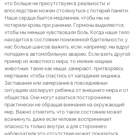
что больше не присутствуем в реальности, и
впоследствии можем столкнуться с потерей памяти.
Наше сердце бьется медленнее, чтобы мы не
потеряли кровь при ранении. Гормоны выделяются,
чтобы мы меньше чувствовали боль. Когда наше тело
находится в состоянии пониженной бдительности, у
нас больше шансов выжить, если, например, мы вдруг
попадем в автомобильную аварию. Если взять другой
пример из животного мира, то мелкие хищные
животные, такие как мыши, замирают, притворяясь
мертвыми, чтобы спастись от нападения хищника.
Застывание или замерзание в повседневных
ситуациях изолирует ребенка от внешнего мира и от
общества. Они могут казаться посторонними,
практически не обращая внимания на окружающий
мир. Важно отметить, что такое состояние может
возникнуть, даже если человек воспринимает
опасность только внутри, а для стороннего
наблюдателя это отсутствие может показаться