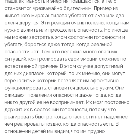
Наша активность и энергия повышаются, а тело
становится чрезвычайно бдительным. Пример из
животного мира: антилопа убегает от льва или два
оленя дерутся. Эти реакции очень полезны, когда нам
нужно выжить или преодолеть опасность. Но иногда
мы можем застрять в этом состоянии готовности и
убегать, бороться даже тогда, когда реальной
опасности нет. Тем, кто пережил много опасных
ситуаций, контролировать свои эмоции сложнее по
естественной причине. В этом случае допустимый
для них диапазон, который, по их мнению, они могут
переносить и который позволяет им эффективно
функционировать, становится довольно узким. Они
ожидают появления опасности даже тогда, когда
никто другой ее не воспринимает. Их мозг постоянно
держит их в состоянии готовности, потому что
реагировать быстро, когда опасности нет надежнее,
чем реагировать поздно, когда опасность есть. В
отношении детей мы видим, что им трудно