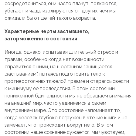
сосредоточиться, они часто плачут, толкаются,
убегают и чаще изолируются от других, чем мы
ожидали бы от детей такого возраста.
Характерные черты застывшего,
заторможенного состояния
Иногда, однако, испытывая длительный стресс и
травмы, особенно когда нет возможности
справиться с ними, наш организм защищается
„застыванием”, пытаясь подготовить тело к
противостоянию тяжелой травме и стараясь свести
к минимуму ее последствия. В этом состоянии
пониженной бдительности мы не обращаем внимания
на внешний мир, часто уединяемся в своем
внутреннем мире. Это состояние напоминает то,
когда человек глубоко погружен в чтение книги и не
замечает, что происходит вокруг него. В этом
состоянии наше сознание сужается, мы чувствуем,