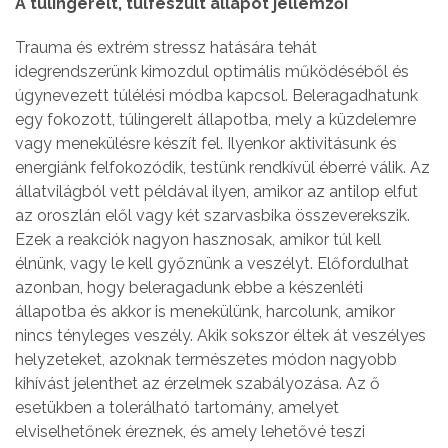
A túlingerelt, túlfeszült állapot jellemzői
Trauma és extrém stressz hatására tehát
idegrendszerünk kimozdul optimális működéséből és
úgynevezett túlélési módba kapcsol. Beleragadhatunk
egy fokozott, túlingerelt állapotba, mely a küzdelemre
vagy menekülésre készít fel. Ilyenkor aktivitásunk és
energiánk felfokozódik, testünk rendkívül éberré válik. Az
állatvilágból vett példával ilyen, amikor az antilop elfut
az oroszlán elől vagy két szarvasbika összeverekszik.
Ezek a reakciók nagyon hasznosak, amikor túl kell
élnünk, vagy le kell győznünk a veszélyt. Előfordulhat
azonban, hogy beleragadunk ebbe a készenléti
állapotba és akkor is menekülünk, harcolunk, amikor
nincs tényleges veszély. Akik sokszor éltek át veszélyes
helyzeteket, azoknak természetes módon nagyobb
kihívást jelenthet az érzelmek szabályozása. Az ő
esetükben a tolerálható tartomány, amelyet
elviselhetőnek éreznek, és amely lehetővé teszi