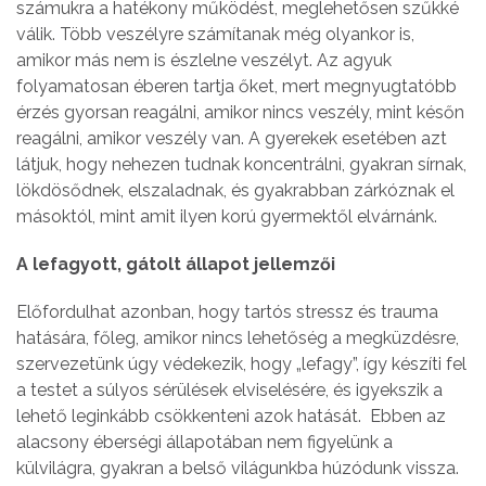
számukra a hatékony működést, meglehetősen szűkké
válik. Több veszélyre számítanak még olyankor is,
amikor más nem is észlelne veszélyt. Az agyuk
folyamatosan éberen tartja őket, mert megnyugtatóbb
érzés gyorsan reagálni, amikor nincs veszély, mint későn
reagálni, amikor veszély van. A gyerekek esetében azt
látjuk, hogy nehezen tudnak koncentrálni, gyakran sírnak,
lökdösődnek, elszaladnak, és gyakrabban zárkóznak el
másoktól, mint amit ilyen korú gyermektől elvárnánk.
A lefagyott, gátolt állapot jellemzői
Előfordulhat azonban, hogy tartós stressz és trauma
hatására, főleg, amikor nincs lehetőség a megküzdésre,
szervezetünk úgy védekezik, hogy „lefagy”, így készíti fel
a testet a súlyos sérülések elviselésére, és igyekszik a
lehető leginkább csökkenteni azok hatását. Ebben az
alacsony éberségi állapotában nem figyelünk a
külvilágra, gyakran a belső világunkba húzódunk vissza.