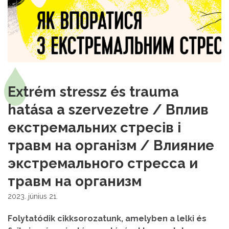
Extrém stressz és trauma
hatása a szervezetre / Вплив
екстремальних стресів і
травм на організм / Влияние
экстремального стресса и
травм на организм
2023. június 21.
Folytatódik cikksorozatunk, amelyben a lelki és