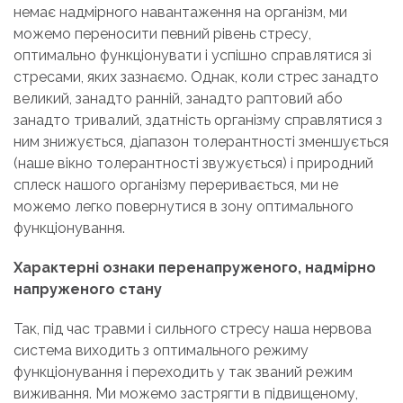
немає надмірного навантаження на організм, ми
можемо переносити певний рівень стресу,
оптимально функціонувати і успішно справлятися зі
стресами, яких зазнаємо. Однак, коли стрес занадто
великий, занадто ранній, занадто раптовий або
занадто тривалий, здатність організму справлятися з
ним знижується, діапазон толерантності зменшується
(наше вікно толерантності звужується) і природний
сплеск нашого організму переривається, ми не
можемо легко повернутися в зону оптимального
функціонування.
Характерні ознаки перенапруженого, надмірно
напруженого стану
Так, під час травми і сильного стресу наша нервова
система виходить з оптимального режиму
функціонування і переходить у так званий режим
виживання. Ми можемо застрягти в підвищеному,