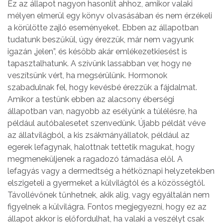
Ez az állapot nagyon hasonlít ahhoz, amikor valaki
mélyen elmerül egy könyv olvasásában és nem érzékeli
a körülötte zajló eseményeket. Ebben az állapotban
tudatunk beszűkül, úgy érezzük, már nem vagyunk
igazán „jelen”, és később akár emlékezetkiesést is
tapasztalhatunk. A szívünk lassabban ver, hogy ne
veszítsünk vért, ha megsérülünk. Hormonok
szabadulnak fel, hogy kevésbé érezzük a fájdalmat.
Amikor a testünk ebben az alacsony éberségi
állapotban van, nagyobb az esélyünk a túlélésre, ha
például autóbalesetet szenvedünk. Újabb példát véve
az állatvilágból, a kis zsákmányállatok, például az
egerek lefagynak, halottnak tettetik magukat, hogy
megmeneküljenek a ragadozó támadása elől. A
lefagyás vagy a dermedtség a hétköznapi helyzetekben
elszigeteli a gyermeket a külvilágtól és a közösségtől.
Távollévőnek tűnhetnek, akik alig, vagy egyáltalán nem
figyelnek a külvilágra. Fontos megjegyezni, hogy ez az
állapot akkor is előfordulhat, ha valaki a veszélyt csak