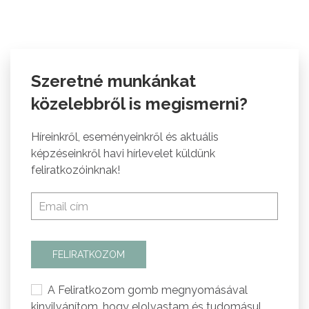
Szeretné munkánkat
közelebbről is megismerni?
Híreinkről, eseményeinkről és aktuális
képzéseinkről havi hírlevelet küldünk
feliratkozóinknak!
FELIRATKOZOM
A Feliratkozom gomb megnyomásával
kinyilvánítom, hogy elolvastam és tudomásul