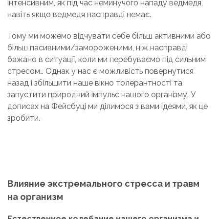
інтенсивним, як під час неминучого нападу ведмедя,
навіть якщо ведмедя насправді немає.
Тому ми можемо відчувати себе більш активними або
більш пасивними/замороженими, ніж насправді
бажано в ситуації, коли ми перебуваємо під сильним
стресом… Однак у нас є можливість повернутися
назад і збільшити наше вікно толерантності та
запустити природний імпульс нашого організму. У
дописах на Фейсбуці ми ділимося з вами ідеями, як це
зробити.
Влияние экстремального стресса и травм
на организм
Естественное колебание нашего организма и