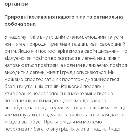
організм
Природні коливання нашого тіла та оптимальна
робоча зона
У нашому тілі, з внутрішнім станом, емоціями та усім
життям є природні припливи та відпливи, своєрідний
ритм. Якщо ми поспостерігаємо за своїм диханням, то
відчуємо, як повітря вривається в легені, наш живіт
наповнюється повітрям, а коли ми видихаємо, повітря
виходить з легень, живіт і груди опускаються. Ми
можемо спостерігати, як протягом дня змінюється
безліч внутрішніх станів. Ранковий переляк і
хвилювання через запізнення може змінитися на
полегшення, коли ми доїжджаємо до нашого
автобуса, на роздратування, коли хтось займає місце,
яке ми шукали, на вдячність і радість, коли нам дають
місце в автобусі. Протягом дня ми можемо
переживати багато внутрішніх злетів і падінь. Якщо