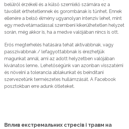
belülről érzékeli és a külső szemlélő számára ez a
távollét érthetetlennek és gorombának is tűnhet. Ennek
ellenére a belső élmény ugyanolyan intenzív lehet, mint
egy medvetámadással szembeni kikerülhetetlen helyzet
során, még akkor is, ha a medve valójában nincs is ott.
Erős megterhelés hatására tehát aktívabbnak, vagy
passzívabbnak / lefagyottabbnak is érezhetjük
magunkat annál, ami az adott helyzetben valójában
kívánatos lenne.. Lehetőségünk van azonban visszatérni
és növelni a tolerancia ablakunkat és beindítani
szervezetünk természetes hullámzását. A Facebook
posztokban erre adunk ötleteket.
Вплив екстремальних стресів і травм на