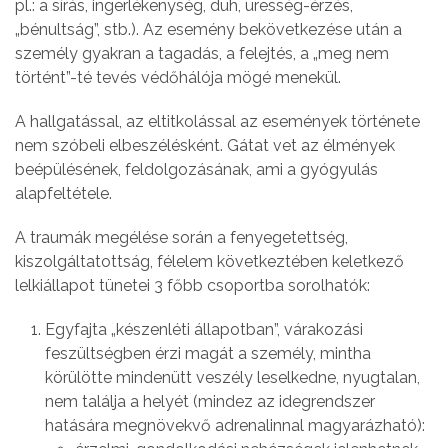
pl.: a sírás, ingerlékenység, düh, üresség-érzés,
„bénultság”, stb.). Az esemény bekövetkezése után a
személy gyakran a tagadás, a felejtés, a „meg nem
történt”-té tevés védőhálója mögé menekül.
A hallgatással, az eltitkolással az események története
nem szóbeli elbeszélésként. Gátat vet az élmények
beépülésének, feldolgozásának, ami a gyógyulás
alapfeltétele.
A traumák megélése során a fenyegetettség,
kiszolgáltatottság, félelem következtében keletkező
lelkiállapot tünetei 3 főbb csoportba sorolhatók:
Egyfajta „készenléti állapotban”, várakozási
feszültségben érzi magát a személy, mintha
körülötte mindenütt veszély leselkedne, nyugtalan,
nem találja a helyét (mindez az idegrendszer
hatására megnövekvő adrenalinnal magyarázható):