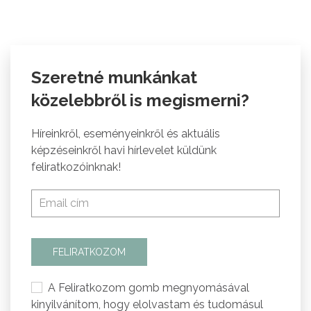
Szeretné munkánkat
közelebbről is megismerni?
Híreinkről, eseményeinkről és aktuális
képzéseinkről havi hírlevelet küldünk
feliratkozóinknak!
FELIRATKOZOM
A Feliratkozom gomb megnyomásával
kinyilvánítom, hogy elolvastam és tudomásul