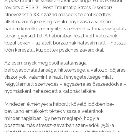
A poszttraumás stressz-zavar (az angol elnevezésből
rövidítve: PTSD – Post Traumatic Stress Disorder)
elnevezést a XX. század második felétől kezdték
alkalmazni. A jelenség tanulmányozása a vietnámi
háború következményeitől szenvedő katonák vizsgálata
során gyorsult fel. A háborúban részt vett veteránok
közül sokan – az átélt borzalmak hatásai miatt – hosszú
időn keresztül küzdöttek pszichés zavarokkal.
Az események megjósolhatatlansága,
befolyásolhatatlansága, hirtelensége, a változó időjárási
viszonyok, valamint a halál fenyegetettsége miatt
felgyülemlett szenvedés – egyszerre és összeadódva –
nyomásként nehezedett a katonák lelkére.
Mindezen élmények a háborút követő időkben be-
bevillanó emlékként tértek vissza a veteránok
mindennapjaiban, így nem meglepő, hogy a
poszttraumás stressz-zavarban szenvedők 75%-a