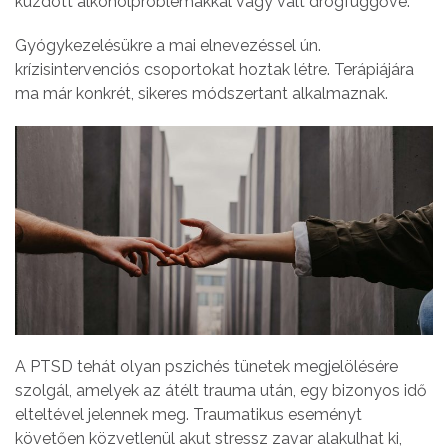
küzdött alkoholproblémákkal vagy vált drogfüggővé.
Gyógykezelésükre a mai elnevezéssel ún.
krízisintervenciós csoportokat hoztak létre. Terápiájára
ma már konkrét, sikeres módszertant alkalmaznak.
A PTSD tehát olyan pszichés tünetek megjelölésére
szolgál, amelyek az átélt trauma után, egy bizonyos idő
elteltével jelennek meg. Traumatikus eseményt
követően közvetlenül akut stressz zavar alakulhat ki,