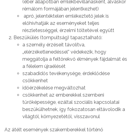
(éber állapotban emlékbevillanásként, alváskor
rémálom formájában jelentkezhet)
apró, jelentéktelen emlékeztető jelek is
előhívhatják az eseményeket teljes
részletességgel, érzelmi töltetével együtt
Beszűkülés (tompultság) tapasztalható:
a személy érzéseit távolítva,
„elérzéketlenedéssel” védekezik, hogy
meggátolja a feltörekvő élmények fájdalmát és
a félelem újraélését
szabadidős tevékenysége, érdeklődése
csökkenhet
időérzékelése megváltozhat
csökkenhet az emberekkel szembeni
tűrőképessége, ezáltal szociális kapcsolatai
beszűkülhetnek, így fokozatosan eltávolodik a
világtól, környezetétől, visszavonul
Az átélt események szakemberekkel történő