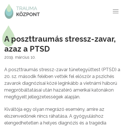
A poszttraumás stressz-zavar,
azaz a PTSD
2019. március 10.
A poszttraumás stressz-zavar tünetegyüttest (PTSD) a
20. sz. második felében vették fel először a pszichés
zavarok diagnózisai közé leginkább a vietnámi háború
megpróbáltatásai után hazatérő amerikai katonákon
megfigyelt jellegzetességek alapján.
Kiváltója egy olyan megrázó esemény, amire az
elszenvedőnek nincs ráhatása. A gyógyuláshoz
elengedhetetlen a helyes diagnózis és a tragédia