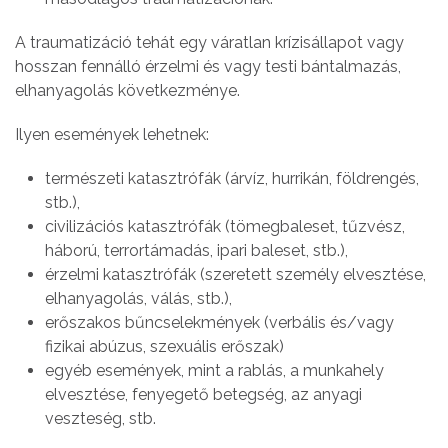
A traumatizáció tehát egy váratlan krízisállapot vagy
hosszan fennálló érzelmi és vagy testi bántalmazás,
elhanyagolás következménye.
Ilyen események lehetnek:
természeti katasztrófák (árvíz, hurrikán, földrengés,
stb.),
civilizációs katasztrófák (tömegbaleset, tűzvész,
háború, terrortámadás, ipari baleset, stb.),
érzelmi katasztrófák (szeretett személy elvesztése,
elhanyagolás, válás, stb.),
erőszakos bűncselekmények (verbális és/vagy
fizikai abúzus, szexuális erőszak)
egyéb események, mint a rablás, a munkahely
elvesztése, fenyegető betegség, az anyagi
veszteség, stb.