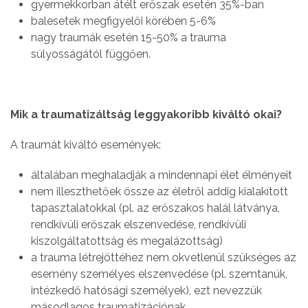
gyermekkorban átélt erőszak esetén 35%-ban
balesetek megfigyelői körében 5-6%
nagy traumák esetén 15-50% a trauma
súlyosságától függően.
Mik a traumatizáltság leggyakoribb kiváltó okai?
A traumát kiváltó események:
általában meghaladják a mindennapi élet élményeit
nem illeszthetőek össze az életről addig kialakított
tapasztalatokkal (pl. az erőszakos halál látványa,
rendkívüli erőszak elszenvedése, rendkívüli
kiszolgáltatottság és megalázottság)
a trauma létrejöttéhez nem okvetlenül szükséges az
esemény személyes elszenvedése (pl. szemtanúk,
intézkedő hatósági személyek), ezt nevezzük
másodlagos traumatizációnak.