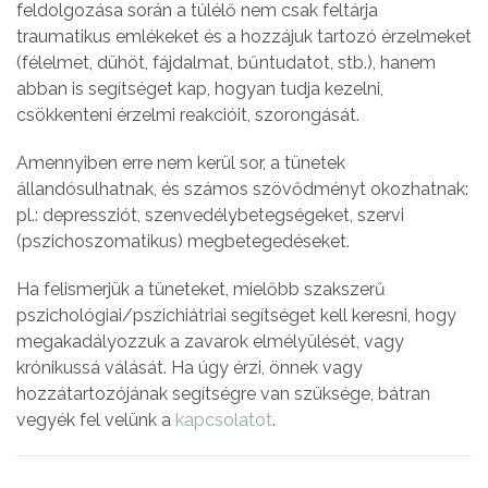
feldolgozása során a túlélő nem csak feltárja
traumatikus emlékeket és a hozzájuk tartozó érzelmeket
(félelmet, dühöt, fájdalmat, bűntudatot, stb.), hanem
abban is segítséget kap, hogyan tudja kezelni,
csökkenteni érzelmi reakcióit, szorongását.
Amennyiben erre nem kerül sor, a tünetek
állandósulhatnak, és számos szövődményt okozhatnak:
pl.: depressziót, szenvedélybetegségeket, szervi
(pszichoszomatikus) megbetegedéseket.
Ha felismerjük a tüneteket, mielőbb szakszerű
pszichológiai/pszichiátriai segítséget kell keresni, hogy
megakadályozzuk a zavarok elmélyülését, vagy
krónikussá válását. Ha úgy érzi, önnek vagy
hozzátartozójának segítségre van szüksége, bátran
vegyék fel velünk a
kapcsolatot
.