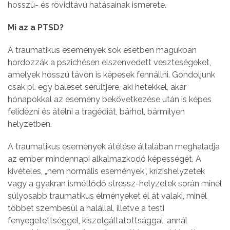
hosszú- és rövidtávú hatásainak ismerete.
Mi az a PTSD?
A traumatikus események sok esetben magukban
hordozzák a pszichésen elszenvedett veszteségeket,
amelyek hosszú távon is képesek fennállni. Gondoljunk
csak pl. egy baleset sérültjére, aki hetekkel, akár
hónapokkal az esemény bekövetkezése után is képes
felidézni és átélni a tragédiát, bárhol, bármilyen
helyzetben.
A traumatikus események átélése általában meghaladja
az ember mindennapi alkalmazkodó képességét. A
kivételes, „nem normális események”, krízishelyzetek
vagy a gyakran ismétlődő stressz-helyzetek során minél
súlyosabb traumatikus élményeket él át valaki, minél
többet szembesül a halállal, illetve a testi
fenyegetettséggel, kiszolgáltatottsággal, annál