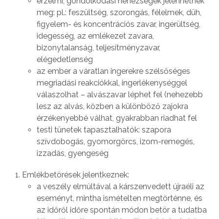
érzelmi, gondolkodási nehézségek jelenhetnek
meg: pl.: feszültség, szorongás, félelmek, düh,
figyelem- és koncentrációs zavar, ingerültség,
idegesség, az emlékezet zavara,
bizonytalanság, teljesítményzavar,
elégedetlenség
az ember a váratlan ingerekre szélsőséges
megriadási reakciókkal, ingerlékenységgel
válaszolhat – alvászavar léphet fel (nehezebb
lesz az alvás, közben a különböző zajokra
érzékenyebbé válhat, gyakrabban riadhat fel
testi tünetek tapasztalhatók: szapora
szívdobogás, gyomorgörcs, izom-remegés,
izzadás, gyengeség
Emlékbetörések jelentkeznek:
a veszély elmúltával a kárszenvedett újraéli az
eseményt, mintha ismételten megtörténne, és
az időről időre spontán módon betör a tudatba