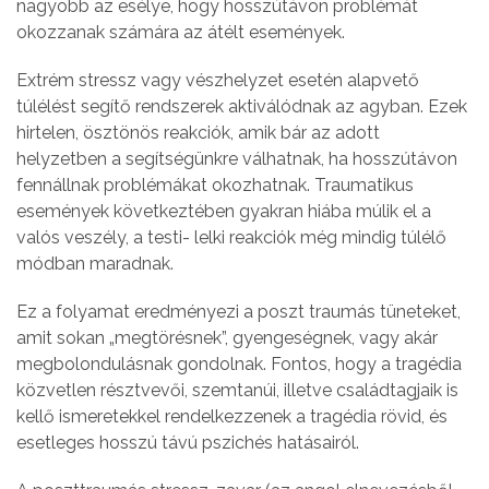
nagyobb az esélye, hogy hosszútávon problémát
okozzanak számára az átélt események.
Extrém stressz vagy vészhelyzet esetén alapvető
túlélést segítő rendszerek aktiválódnak az agyban. Ezek
hirtelen, ösztönös reakciók, amik bár az adott
helyzetben a segítségünkre válhatnak, ha hosszútávon
fennállnak problémákat okozhatnak. Traumatikus
események következtében gyakran hiába múlik el a
valós veszély, a testi- lelki reakciók még mindig túlélő
módban maradnak.
Ez a folyamat eredményezi a poszt traumás tüneteket,
amit sokan „megtörésnek”, gyengeségnek, vagy akár
megbolondulásnak gondolnak. Fontos, hogy a tragédia
közvetlen résztvevői, szemtanúi, illetve családtagjaik is
kellő ismeretekkel rendelkezzenek a tragédia rövid, és
esetleges hosszú távú pszichés hatásairól.