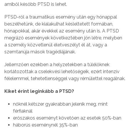
amiből később PTSD is lehet.
PTSD-ről a traumatikus esemény után egy hónappal
beszélhetünk, de kialakulhat késleltetett formában,
hónapokkal, akár évekkel az esemény után is. A PTSD
megrázó események következtében jön létre, melyben
a személy közvetlenül életveszélyt él át, vagy a
szemtanúja mások tragédiájának.
Jellemzően ezekben a helyzetekben a túlélőknek
korlátozottak a cselekvési lehetőségeik, ezért intenzív
félelemmel, tehetetlenséggel vagy rémülettel reagálnak.
Kiket érint leginkább a PTSD?
nőknél kétszer gyakrabban jelenik meg, mint
férfiaknál
erőszakos eseményt követően az esetek 50%-ban
háborús eseménynél 35%-ban