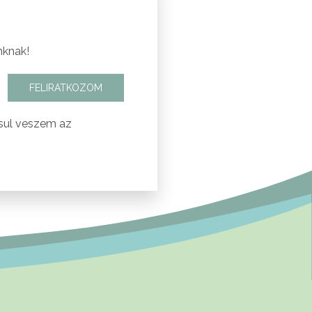
nknak!
FELIRATKOZOM
sul veszem az