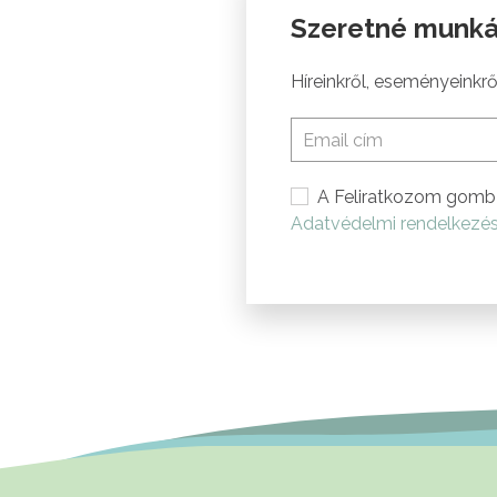
Szeretné munká
Híreinkről, eseményeinkről
A Feliratkozom gomb 
Adatvédelmi rendelkezé