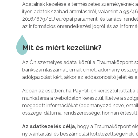
Adatainak kezelése a természetes személyeknek a
ilyen adatok szabad áramlásáról, valamint a 95/46/E
2016/679/EU európai parlamenti és tanácsi rendele
az információs önrendelkezési jogról és az informáci
Mit és miért kezelünk?
Az Ön személyes adatai közül a Traumaközpont s
bankszámlaszámát, email címét, adomány összege,
adóigazolást kért, akkor az adóazonosító jelét és 
Abban az esetben, ha PayPal-on keresztül juttatj
munkatársa a weboldalon keresztül, illetve a szo
megadott információkat (adományozó neve, email
összege, dátuma, rendszeressége, honnan értesült
Az adatkezelés célja,
hogy a Traumaközpont eleg
nyilvántartási és beszámolási kötelezettségeinek,