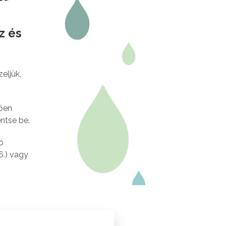
z és
eljük,
ően
entse be.
ó
6.) vagy