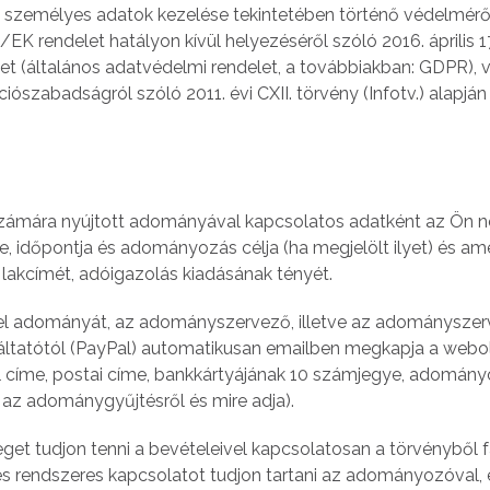
 személyes adatok kezelése tekintetében történő védelmérő
K rendelet hatályon kívül helyezéséről szóló 2016. április 1
t (általános adatvédelmi rendelet, a továbbiakban: GDPR), 
ószabadságról szóló 2011. évi CXII. törvény (Infotv.) alapján 
zámára nyújtott adományával kapcsolatos adatként az Ön n
 időpontja és adományozás célja (ha megjelölt ilyet) és a
a lakcímét, adóigazolás kiadásának tényét.
a el adományát, az adományszervező, illetve az adománysze
lgáltatótól (PayPal) automatikusan emailben megkapja a webo
 címe, postai címe, bankkártyájának 10 számjegye, adomán
 az adománygyűjtésről és mire adja).
et tudjon tenni a bevételeivel kapcsolatosan a törvényből 
 és rendszeres kapcsolatot tudjon tartani az adományozóval, 