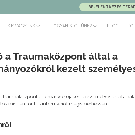
BEJELENTKEZÉS TERÁ
BLOG
PO
KIK VAGYUNK
HOGYAN SEGÍTÜNK?
 a Traumaközpont által a
ányozókról kezelt személye
Ön a Traumaközpont adományozójaként a személyes adatainak
atos minden fontos információt megismerhessen.
nről