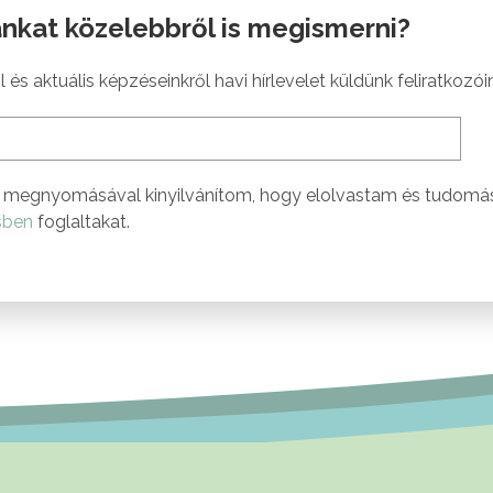
nkat közelebbről is megismerni?
 és aktuális képzéseinkről havi hírlevelet küldünk feliratkozói
megnyomásával kinyilvánítom, hogy elolvastam és tudomá
sben
foglaltakat.