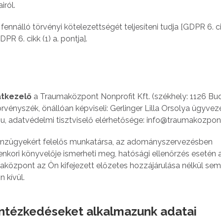
iról.
ennálló törvényi kötelezettségét teljesíteni tudja [GDPR 6. cik
R 6. cikk (1) a. pontja].
tkezelő
a Traumaközpont Nonprofit Kft. (székhely: 1126 Bu
örvényszék, önállóan képviseli: Gerlinger Lilla Orsolya ügyvez
u, adatvédelmi tisztviselő elérhetősége: info@traumakozpont
énzügyekért felelős munkatársa, az adományszervezésben
enkori könyvelője ismerheti meg, hatósági ellenőrzés esetén 
aközpont az Ön kifejezett előzetes hozzájárulása nélkül se
 kívül.
 intézkedéseket alkalmazunk adatai