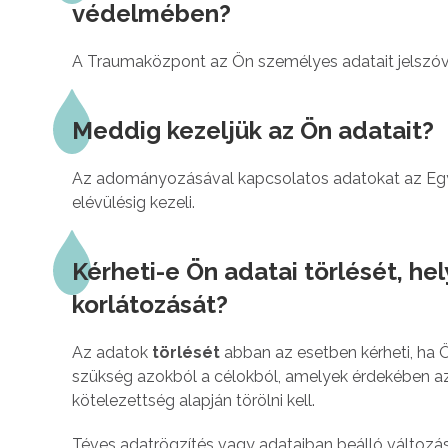
védelmében?
A Traumaközpont az Ön személyes adatait jelszóv
Meddig kezeljük az Ön adatait?
Az adományozásával kapcsolatos adatokat az Egy
elévülésig kezeli.
Kérheti-e Ön adatai törlését, he
korlátozását?
Az adatok
törlését
abban az esetben kérheti, ha Ö
szükség azokból a célokból, amelyek érdekében az 
kötelezettség alapján törölni kell.
Téves adatrögzítés vagy adataiban beálló változá