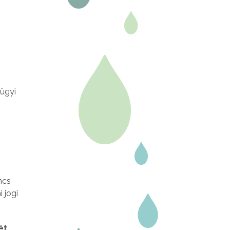
ügyi
ncs
 jogi
ét
.