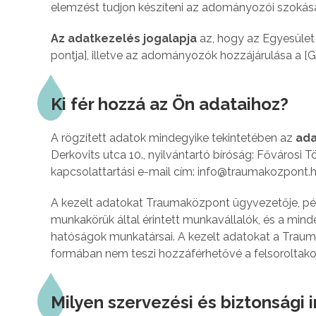
elemzést tudjon készíteni az adományozói szokása
Az adatkezelés jogalapja
az, hogy az Egyesület f
pontja], illetve az adományozók hozzájárulása a [GDP
Ki fér hozzá az Ön adataihoz?
A rögzített adatok mindegyike tekintetében az
ada
Derkovits utca 10., nyilvántartó bíróság: Fővárosi T
kapcsolattartási e-mail cím: info@traumakozpont.h
A kezelt adatokat Traumaközpont ügyvezetője, p
munkakörük által érintett munkavállalók, és a mind
hatóságok munkatársai. A kezelt adatokat a Traum
formában nem teszi hozzáférhetővé a felsoroltakon
Milyen szervezési és biztonsági