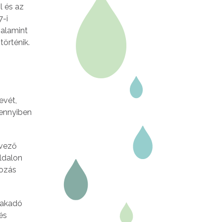
l és az
7-i
valamint
történik.
evét,
mennyiben
rvező
ldalon
yozás
fakadó
és