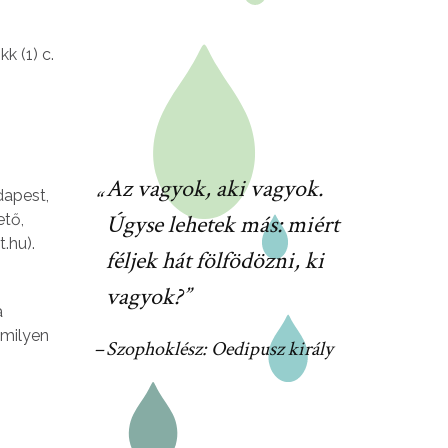
k (1) c.
Az vagyok, aki vagyok.
dapest,
Úgyse lehetek más: miért
ető,
.hu).
féljek hát fölfödözni, ki
vagyok?
a
mmilyen
Szophoklész: Oedipusz király