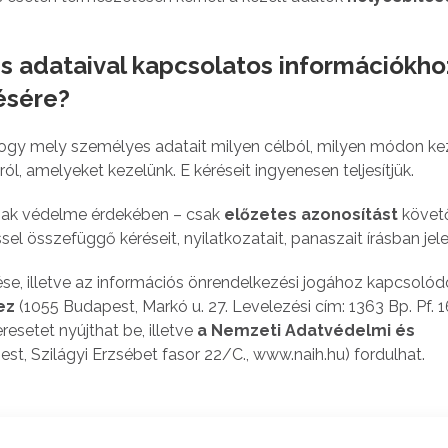
s adataival kapcsolatos információkho
ésére?
ogy mely személyes adatait milyen célból, milyen módon kez
, amelyeket kezelünk. E kéréseit ingyenesen teljesítjük.
inak védelme érdekében – csak
előzetes azonosítást
követ
ssel összefüggő kéréseit, nyilatkozatait, panaszait írásban jel
se, illetve az információs önrendelkezési jogához kapcsolód
ez
(1055 Budapest, Markó u. 27. Levelezési cím: 1363 Bp. Pf. 1
resetet nyújthat be, illetve
a Nemzeti Adatvédelmi és
st, Szilágyi Erzsébet fasor 22/C., www.naih.hu) fordulhat.