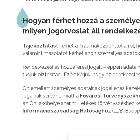
Hogyan férhet hozzá a személye
milyen jogorvoslat áll rendelkez
Tájékoztatást
kérhet a Traumaközponttól arról, h
valamint másolatot kérhet azon személyes adatokról
Rendelkezési és hozzáférési jogait – éppen adata
tudjuk biztosítani. Ezért kérjük, hogy az adatkezelé
Ön emellett személyes adatainak jogellenes kezelé
jogainak sérelme miatt a
Fővárosi Törvényszékh
az Ön lakóhelye szerint illetékes törvényszékhez ke
Információszabadság Hatósághoz
(1135 Budape