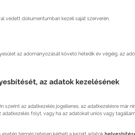
al védett dokumentumban kezeli saját szerverén.
esület az adományozását követő hetedik év végéig, az adó
lyesbítését, az adatok kezelésének
n szerint az adatkezelés jogellenes, az adatkezelésre már ni
adatkezelés folyt, vagy ha az adatokat uniós vagy tagállami
s esetén természetesen kérheti a kezelt adatok
helyesbítés