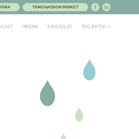
PIÁRA
TÁMOGASSON MINKET
DCAST
HÍREINK
KAPCSOLAT
PROJEKTEK