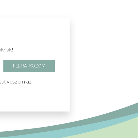
nknak!
FELIRATKOZOM
sul veszem az