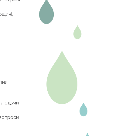
рщині,
пии,
с людьми
 вопросы