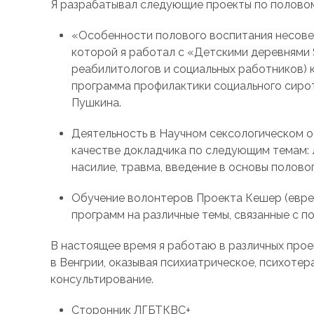
Я разрабатывал следующие проекты по полово
«Особенности полового воспитания несове
которой я работал с «Детскими деревнями 
реабилитологов и социальных работников) к
программа профилактики социального сирот
Пушкина.
Деятельность в Научном сексологическом о
качестве докладчика по следующим темам: л
насилие, травма, введение в основы половог
Обучение волонтеров Проекта Кешер (еврей
программ на различные темы, связанные с п
В настоящее время я работаю в различных прое
в Венгрии, оказывая психиатрическое, психоте
консультирование.
Cторонник ЛГБТКВС+