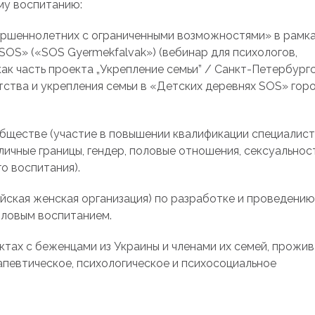
му воспитанию:
ршеннолетних с ограниченными возможностями» в рамк
SOS» («SOS Gyermekfalvak») (вебинар для психологов,
ак часть проекта „Укрепление семьи” / Санкт-Петербург
ства и укрепления семьи в «Детских деревнях SOS» гор
бществе (участие в повышении квалификации специалист
ичные границы, гендер, половые отношения, сексуальност
о воспитания).
ская женская организация) по разработке и проведению
оловым воспитанием.
ктах с беженцами из Украины и членами их семей, прож
рапевтическое, психологическое и психосоциальное