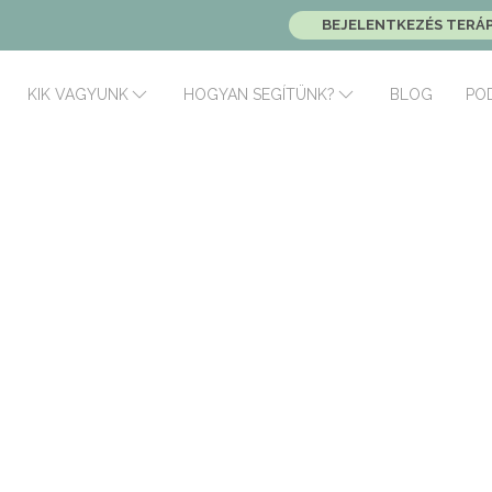
BEJELENTKEZÉS TERÁ
BLOG
PO
KIK VAGYUNK
HOGYAN SEGÍTÜNK?