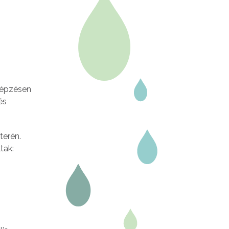
képzésen
és
terén.
tak: