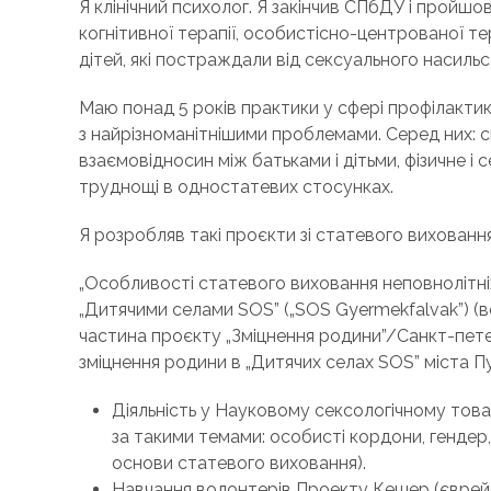
Я клінічний психолог. Я закінчив СПбДУ і пройшо
когнітивної терапії, особистісно-центрованої тер
дітей, які постраждали від сексуального насильс
Маю понад 5 років практики у сфері профілактик
з найрізноманітнішими проблемами. Серед них: си
взаємовідносин між батьками і дітьми, фізичне і
труднощі в одностатевих стосунках.
Я розробляв такі проєкти зі статевого виховання
„Особливості статевого виховання неповнолітні
„Дитячими селами SOS” („SOS Gyermekfalvak”) (веб
частина проєкту „Зміцнення родини”/Санкт-пете
зміцнення родини в „Дитячих селах SOS” міста П
Діяльність у Науковому сексологічному товари
за такими темами: особисті кордони, гендер,
основи статевого виховання).
Навчання волонтерів Проекту Кешер (єврейсь