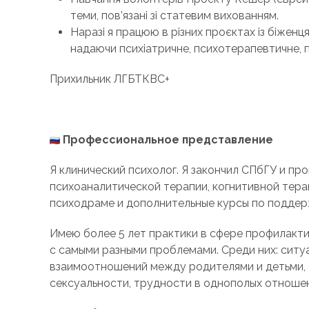
теми, пов’язані зі статевим вихованням.
Наразі я працюю в різних проєктах із біженця
надаючи психіатричне, психотерапевтичне, п
Прихильник ЛГБТКВС+
Профессиональное представление
Я клинический психолог. Я закончил СПбГУ и п
психоаналитической терапии, когнитивной тера
психодраме и дополнительные курсы по поддерж
Имею более 5 лет практики в сфере профилакти
с самыми разными проблемами. Среди них: ситуа
взаимоотношений между родителями и детьми, ф
сексуальности, трудности в однополых отношен