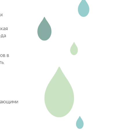
ах
ская
ода
ов в
ь,
ивающими