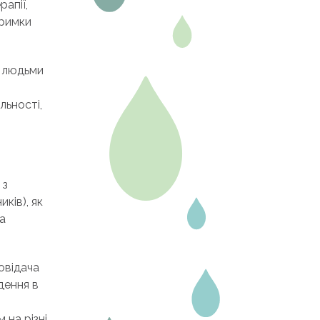
апії,
тримки
з людьми
льності,
 з
ків), як
а
повідача
дення в
 на різні