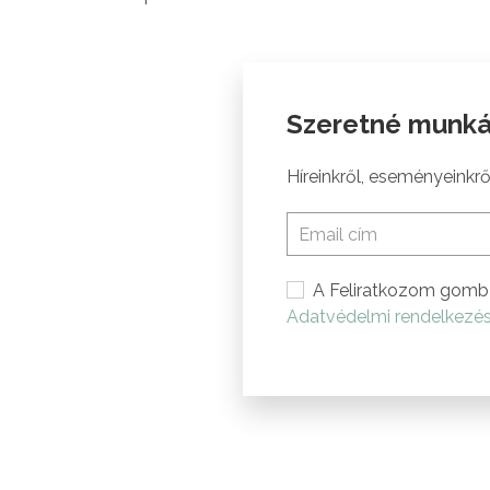
Szeretné munká
Híreinkről, eseményeinkről
A Feliratkozom gomb 
Adatvédelmi rendelkezé