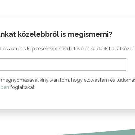
nkat közelebbről is megismerni?
 és aktuális képzéseinkről havi hírlevelet küldünk feliratkozói
megnyomásával kinyilvánítom, hogy elolvastam és tudomá
sben
foglaltakat.