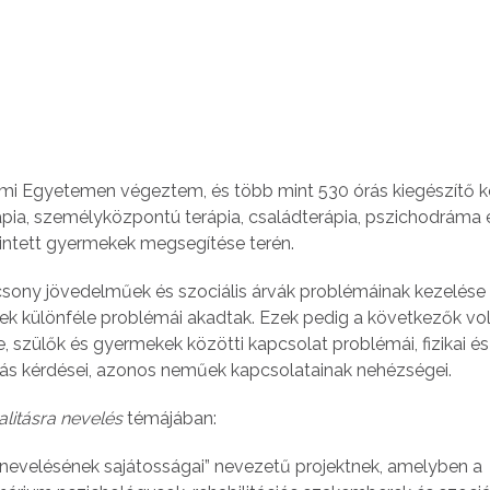
llami Egyetemen végeztem, és több mint 530 órás kiegészítő 
erápia, személyközpontú terápia, családterápia, pszichodráma 
rintett gyermekek megsegítése terén.
sony jövedelműek és szociális árvák problémáinak kezelése 
 különféle problémái akadtak. Ezek pedig a következők vol
se, szülők és gyermekek közötti kapcsolat problémái, fizikai és
itás kérdései, azonos neműek kapcsolatainak nehézségei.
litásra nevelés
témájában:
 nevelésének sajátosságai” nevezetű projektnek, amelyben a