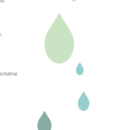
lis
,
hiátriai,