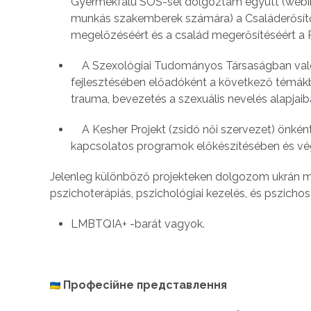
Gyermekfalu SOS-sel dolgoztam együtt (webiná
munkás szakemberek számára) a Családerősítő
megelőzéséért és a család megerősítéséért a 
A Szexológiai Tudományos Társaságban val
fejlesztésében előadóként a következő témákb
trauma, bevezetés a szexuális nevelés alapjaib
A Kesher Projekt (zsidó női szervezet) önké
kapcsolatos programok előkészítésében és vé
Jelenleg különböző projekteken dolgozom ukrán men
pszichoterápiás, pszichológiai kezelés, és pszichos
LMBTQIA+ -barát vagyok.
Професійне представлення