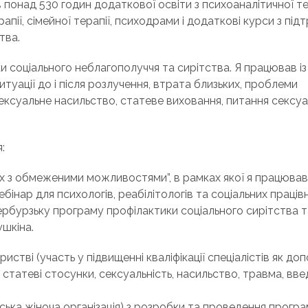
в понад 530 годин додаткової освіти з психоаналітичної тер
апії, сімейної терапії, психодрами і додаткові курси з під
тва.
и соціального неблагополуччя та сирітства. Я працював і
туації до і після розлучення, втрата близьких, проблеми
 сексуальне насильство, статеве виховання, питання сексуа
:
х з обмеженими можливостями”, в рамках якої я працював
інар для психологів, реабілітологів та соціальних працівни
рбурзьку програму профілактики соціального сирітства т
ушкіна.
стві (участь у підвищенні кваліфікації спеціалістів як до
 статеві стосунки, сексуальність, насильство, травма, вве
ка жіноча організація) з розробки та проведення програм