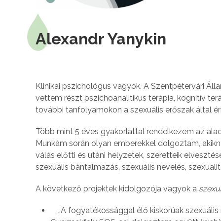
Alexandr Yanykin
Klinikai pszichológus vagyok. A Szentpétervári Á
vettem részt pszichoanalitikus terápia, kognitív t
további tanfolyamokon a szexuális erőszak által é
Több mint 5 éves gyakorlattal rendelkezem az alac
Munkám során olyan emberekkel dolgoztam, akiknek
válás előtti és utáni helyzetek, szeretteik elveszté
szexuális bántalmazás, szexuális nevelés, szexual
A következő projektek kidolgozója vagyok a
szexua
„A fogyatékossággal élő kiskorúak szexuális