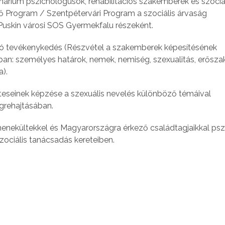
rium pszichológusok, rehabilitációs szakemberek és szociá
 Program / Szentpétervári Program a szociális árvaság
Puskin városi SOS Gyermekfalu részeként.
ó tevékenykedés (Részvétel a szakemberek képesítésének
an: személyes határok, nemek, nemiség, szexualitás, erőszak
a).
nteseinek képzése a szexuális nevelés különböző témáival
grehajtásában.
ekültekkel és Magyarországra érkező családtagjaikkal pszic
zociális tanácsadás kereteiben.