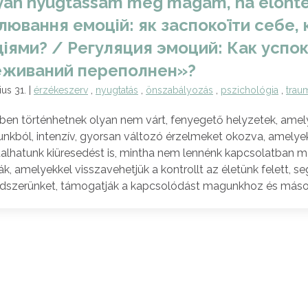
an nyugtassam meg magam, ha elönte
лювання емоцій: як заспокоїти себе,
іями? / Регуляция эмоций: Как успок
еживаний переполнен»?
ius 31. |
érzékeszerv
,
nyugtatás
,
önszabályozás
,
pszichológia
,
trau
ben történhetnek olyan nem várt, fenyegető helyzetek, amel
unkból, intenzív, gyorsan változó érzelmeket okozva, amelyek
alhatunk kiüresedést is, mintha nem lennénk kapcsolatban 
ák, amelyekkel visszavehetjük a kontrollt az életünk felett, 
dszerünket, támogatják a kapcsolódást magunkhoz és mások