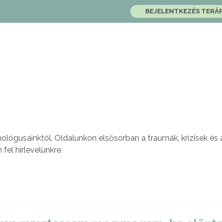
BEJELENTKEZÉS TERÁ
hológusainktól. Oldalunkon elsősorban a traumák, krízisek és 
 fel hírlevelünkre.