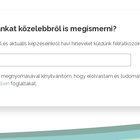
nkat közelebbről is megismerni?
 és aktuális képzéseinkről havi hírlevelet küldünk feliratkozói
megnyomásával kinyilvánítom, hogy elolvastam és tudomá
sben
foglaltakat.