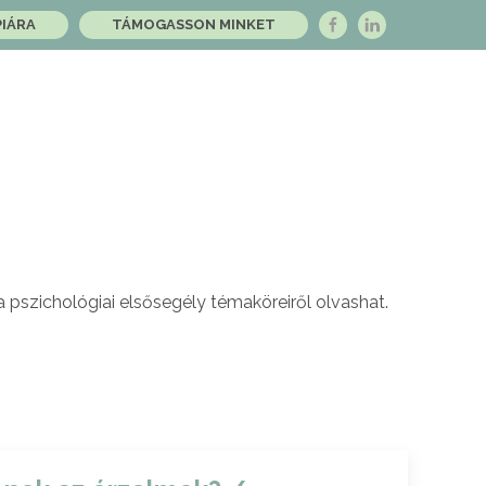
PIÁRA
TÁMOGASSON MINKET
a pszichológiai elsősegély témaköreiről olvashat.