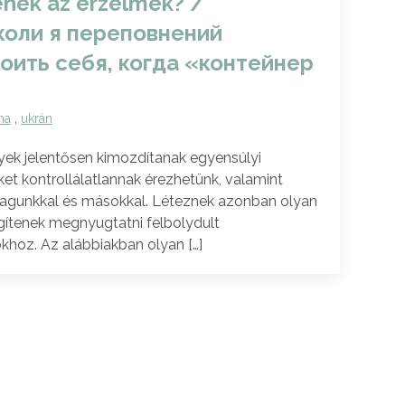
nek az érzelmek? /
 коли я переповнений
оить себя, когда «контейнер
ma
,
ukrán
yek jelentősen kimozdítanak egyensúlyi
et kontrollálatlannak érezhetünk, valamint
magunkkal és másokkal. Léteznek azonban olyan
segítenek megnyugtatni felbolydult
hoz. Az alábbiakban olyan […]