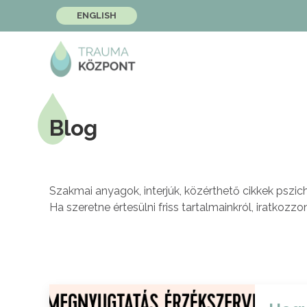
ENGLISH
Blog
Szakmai anyagok, interjúk, közérthető cikkek pszic
Ha szeretne értesülni friss tartalmainkról, iratkozzon