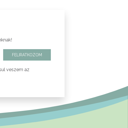
nknak!
FELIRATKOZOM
sul veszem az