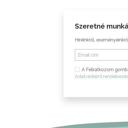
Szeretné munká
Híreinkről, eseményeinkről
A Feliratkozom gomb 
Adatvédelmi rendelkezé