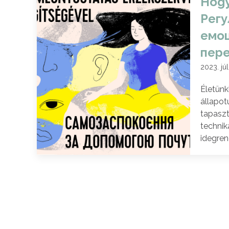
Hogy
Регу
емоц
пер
2023. júl
Életünk
állapot
tapaszt
technik
idegren